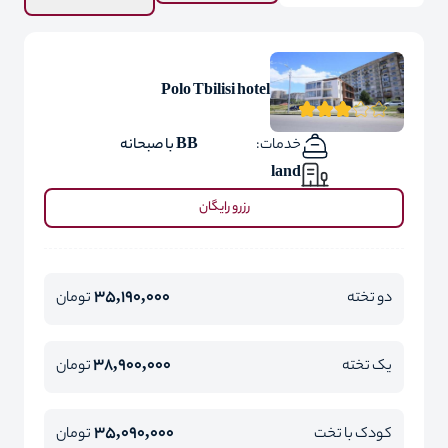
Polo Tbilisi hotel
خدمات:
BB با صبحانه
land
رزرو رایگان
35,190,000
دو تخته
تومان
38,900,000
یک تخته
تومان
35,090,000
کودک با تخت
تومان