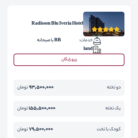
Radisson Blu Iveria Hotel
خدمات:
BB با صبحانه
land
رزرو رایگان
93,500,000
دو تخته
تومان
155,500,000
یک تخته
تومان
79,500,000
کودک با تخت
تومان