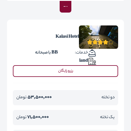
Kalasi Hotel
خدمات:
BB با صبحانه
land
رزرو رایگان
53,500,000
دو تخته
تومان
71,500,000
یک تخته
تومان