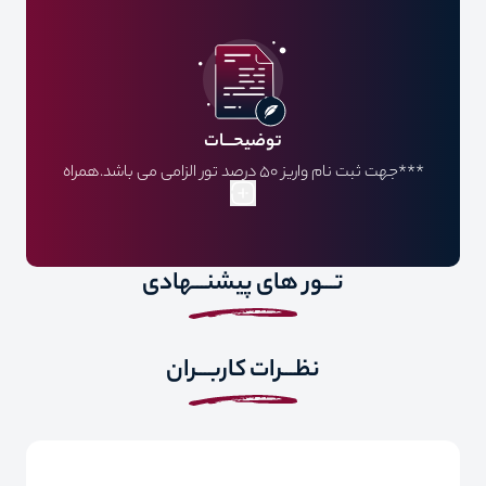
فرودگاهی بیمه
توضیحـــات
***جهت ثبت نام واریز 50 درصد تور الزامی می باشد.همراه
داشتن حداقل 100 دلار آمریکا به ازای هر نفر برای هر شب اقامت.
تمام مسئولیت‌های عدم پذیرش مسافر شامل نقص مدارک، ارائه
مدارک جعلی و... توسط پلیس مرزی کشور گرجستان، اعم از مادی
تـــور های پیشنـــهادی
و معنوی متوجه مسافر خواهد بود.بیمه مسافران بالای 60 سال
الزامی و هزینه آن جداگانه از مبلغ تور محاسبه و به عهده مسافر
می باشد. مسئولیت کنترل پاسپورت بابت هرگونه ممنوعیت
نظـــرات کاربـــران
خروج از کشور به عهده مسافر می باشد. هتل و پرواز به صورت
گارانتی می باشد و در صورت کنسلی سوخت کامل می باشد.
پرداخت 50% مبلغ تور در هنگام ثبت نام الزامی است.