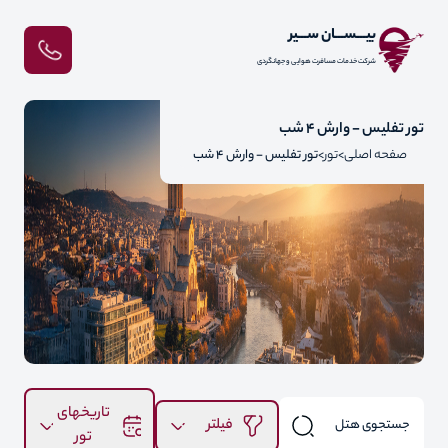
بیـــســـان ســـیر
شرکت خدمات مسافرت هوایی و جهانگردی
تور تفلیس - وارش 4 شب
صفحه اصلی
تور
تور تفلیس - وارش 4 شب
تاریخهای
فیلتر
تور