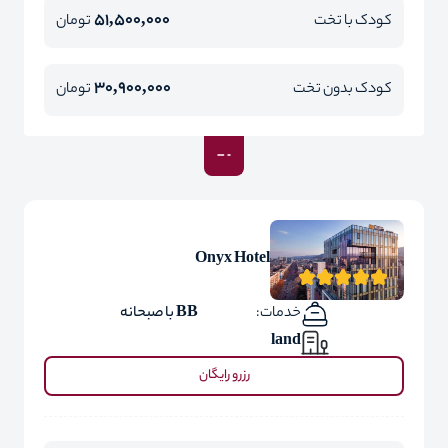
51,500,000
کودک با تخت
تومان
30,900,000
کودک بدون تخت
تومان
Onyx Hotel
خدمات:
BB با صبحانه
land
رزرو رایگان