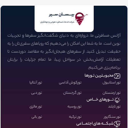
بیـــســـان ســـیر
شرکت خدمات مسافرت هوایی و جهانگردی
آژانس مسافرتی ما، دروازه‌ای به دنیای شگفت‌انگیز سفرها و تجربیات
نوین است. ما به شما این امکان را می‌دهیم که رویاهای سفری‌تان را به
حقیقت تبدیل کنید. از سفرهای هیجان‌انگیز به مقاصد دوردست تا
تعطیلات آرامش‌بخش در سواحل زیبا، ما تمام جزئیات را برایتان
برنامه‌ریزی می‌کنیم.
محبوبـترین تـورها
تور استانبول
تورکوش آداسی
تور آنتالیا
تور ارمنستان
تور گرجستان
تور دبی
تـــورهای خـــاص
تور تایلند
تور روسیه
تور مالزی
تور سنگاپور
تور ترکیه
تور بالی
شبکـــه های اجتمـــاعی