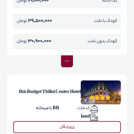
69,100,000
یک تخته
تومان
39,500,000
کودک با تخت
تومان
30,900,000
کودک بدون تخت
تومان
Ibis Budget Tbilisi Center Hotel
خدمات:
BB با صبحانه
land
رزرو رایگان