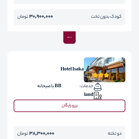
30,900,000
کودک بدون تخت
تومان
Hotel Isaka
خدمات:
BB با صبحانه
land
رزرو رایگان
38,300,000
دو تخته
تومان