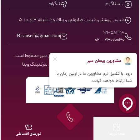
اینستاگرام
تلگرام
خيابان بهشتى، خيابان صابونچى، پلاك ٥٨، طبقه ٣، واحد ٥
۰۲۱-58308
Bisanseir@gmail.com
43000030 - 021
کلیه حقوق مادی و معنوی سایت نزد بیسان سیر محفوظ است.
طراحی و توسعه توسط شرکت دیجیتال مارکتینگ
وبنا
همه تورها
تورهای اقساطی