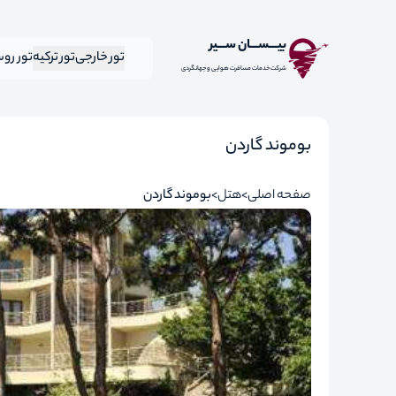
بیـــســـان ســـیر
تور خارجی
تور ترکیه
تور رو
شرکت خدمات مسافرت هوایی و جهانگردی
بوموند گاردن
صفحه اصلی
هتل
بوموند گاردن