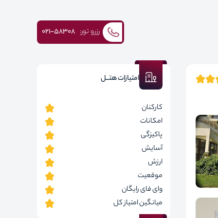
رزرو تور:
۰۲۱-58308
امتیازات هتــل
کارکنان
امکانات
پاکیزگی
آسایش
ارزش
موقعیت
وای فای رایگان
میانگین امتیاز کل