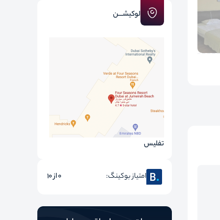
لوکیشـــن
تفلیس
امتیاز بوکینگ:
0 از 10