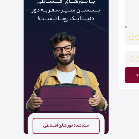
بـــا تـــورهــــای اقـــــســـاطی
بــــیـــســـان ســــیــر سـفـر بــه دور‌‌‌‌
دنیـــــ‌‌ـا یــک رویـــا نیســــت!
م
مشاهده تور های اقساطی