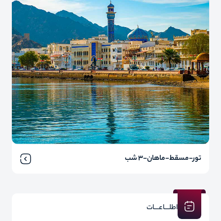
تور-مسقط-ماهان-3 شب
اطلـــاعـــات