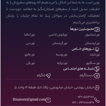
نوین است. ما به شما این امکان را می‌دهیم که رویاهای سفری‌تان را به
حقیقت تبدیل کنید. از سفرهای هیجان‌انگیز به مقاصد دوردست تا
تعطیلات آرامش‌بخش در سواحل زیبا، ما تمام جزئیات را برایتان
برنامه‌ریزی می‌کنیم.
محبوبـترین تـورها
تور استانبول
تورکوش آداسی
تور آنتالیا
تور ارمنستان
تور گرجستان
تور دبی
تـــورهای خـــاص
تور تایلند
تور روسیه
تور مالزی
تور سنگاپور
تور ترکیه
تور بالی
شبکـــه های اجتمـــاعی
اینستاگرام
تلگرام
خيابان بهشتى، خيابان صابونچى، پلاك ٥٨، طبقه ٣، واحد ٥
۰۲۱-58308
Bisanseir@gmail.com
43000030 - 021