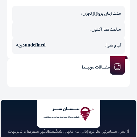
مدت زمان پرواز از تهران :
ساعت هم اکنون :
آب و هوا:
undefined
درجه
مقـــالات مرتبـــط
بیـــســـان ســـیر
شرکت خدمات مسافرت هوایی و جهانگردی
آژانس مسافرتی ما، دروازه‌ای به دنیای شگفت‌انگیز سفرها و تجربیات