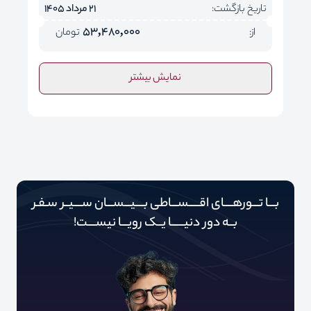
تاریخ بازگشت:
21 مرداد 1405
53,480,000
از:
تومان
نمایش بیشتر
بـــا تـــورهــــای اقـــــســـاطی بــــیـــســـان ســــیــر سـفـر
بــه دور‌‌‌‌ دنیـــــ‌‌ـا یــک رویـــا نیســــت!