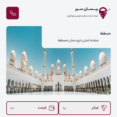
بیـــســـان ســـیر
شرکت خدمات مسافرت هوایی و جهانگردی
مسقط
صفحه اصلی
تور
عمان
مسقط
فیلتر
قیمت