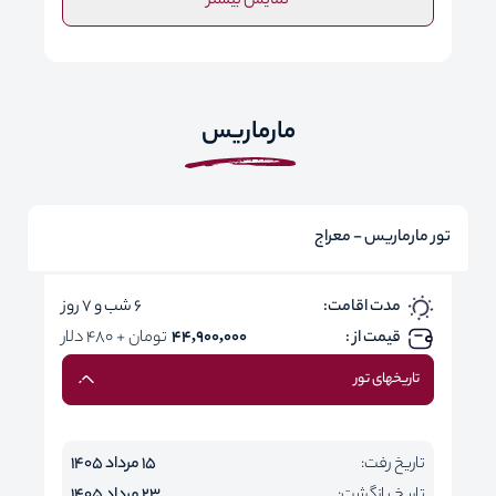
نمایش بیشتر
مارماریس
تور مارماریس - معراج
مدت اقامت:
6 شب و 7 روز
قیمت از :
44,900,000
تومان + 480 دلار
تاریخهای تور
تاریخ رفت:
15 مرداد 1405