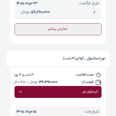
تاریخ بازگشت:
23 مرداد 1405
56,210,000
از:
تومان
نمایش بیشتر
تور استانبول _ آوا ایر (3 شب)
مدت اقامت:
3 شب و 4 روز
قیمت از :
44,490,000
تومان + 125 دلار
تاریخهای تور
تاریخ رفت:
15 مرداد 1405