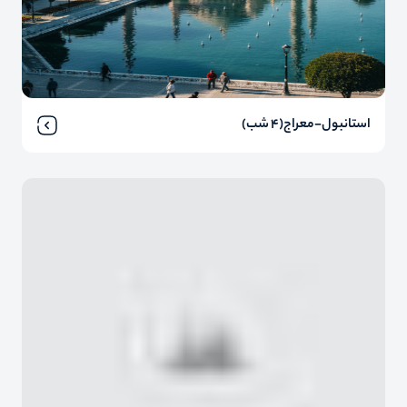
استانبول-معراج(4 شب)