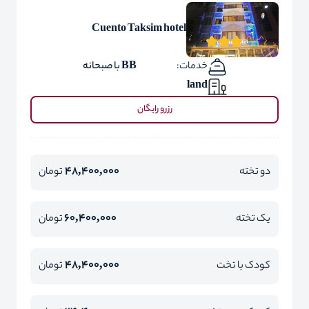
Cuento Taksim hotel
خدمات:
BB با صبحانه
land
رزرو رایگان
48,400,000
دو تخته
تومان
60,400,000
یک تخته
تومان
48,400,000
کودک با تخت
تومان