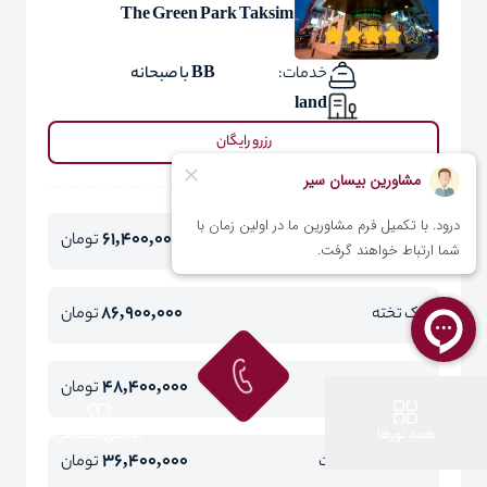
The Green Park Taksim
خدمات:
BB با صبحانه
land
رزرو رایگان
61,400,000
دو تخته
تومان
86,900,000
یک تخته
تومان
48,400,000
کودک با تخت
تومان
همه تورها
تورهای اقساطی
36,400,000
کودک بدون تخت
تومان