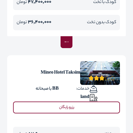
47,400,000
کودک با تخت
تومان
36,400,000
کودک بدون تخت
تومان
Mineo Hotel Taksim
خدمات:
BB با صبحانه
land
رزرو رایگان