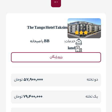
The Tango Hotel Taksim
خدمات:
BB با صبحانه
land
رزرو رایگان
57,900,000
دو تخته
تومان
79,400,000
یک تخته
تومان