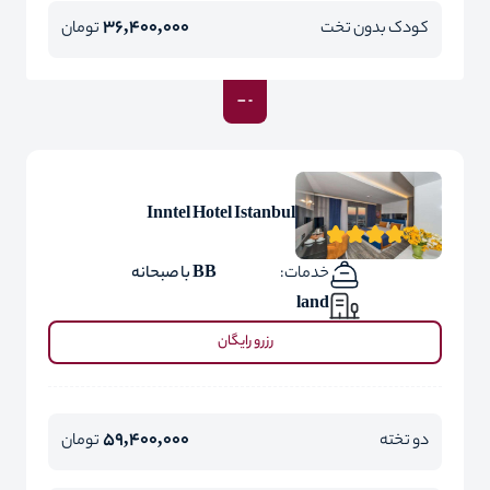
36,400,000
کودک بدون تخت
تومان
Inntel Hotel Istanbul
خدمات:
BB با صبحانه
land
رزرو رایگان
59,400,000
دو تخته
تومان