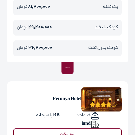
81,400,000
یک تخته
تومان
49,400,000
کودک با تخت
تومان
36,400,000
کودک بدون تخت
تومان
Feronya Hotel
خدمات:
BB با صبحانه
land
رزرو رایگان