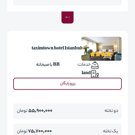
taximtown hotel Istanbul
خدمات:
BB با صبحانه
land
رزرو رایگان
55,900,000
دو تخته
تومان
75,700,000
یک تخته
تومان