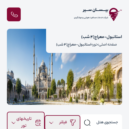
بیـــســـان ســـیر
شرکت خدمات مسافرت هوایی و جهانگردی
استانبول-معراج(4 شب)
صفحه اصلی
تور
استانبول-معراج(4 شب)
تاریخهای
فیلتر
تور