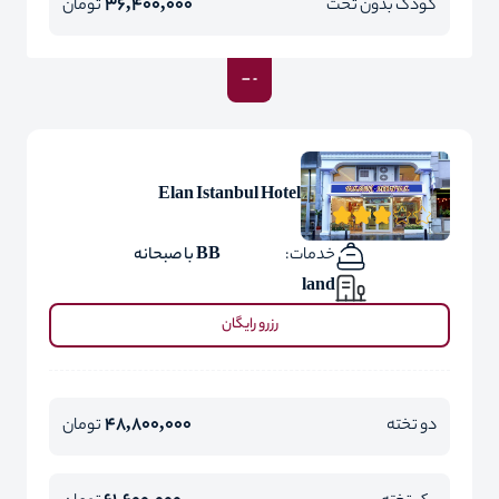
36,400,000
کودک بدون تخت
تومان
Elan Istanbul Hotel
خدمات:
BB با صبحانه
land
رزرو رایگان
48,800,000
دو تخته
تومان