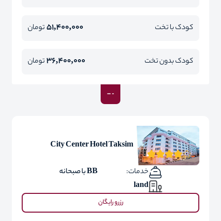
51,400,000
کودک با تخت
تومان
36,400,000
کودک بدون تخت
تومان
City Center Hotel Taksim
خدمات:
BB با صبحانه
land
رزرو رایگان