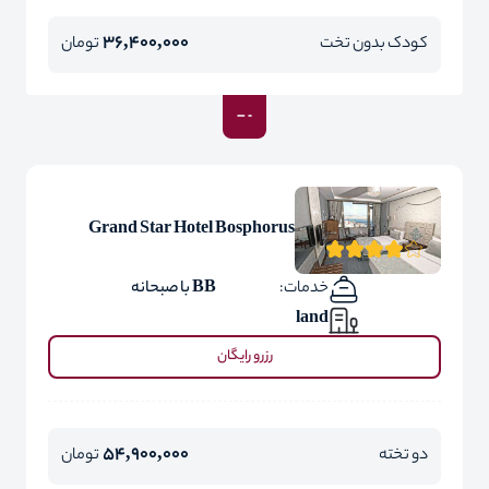
36,400,000
کودک بدون تخت
تومان
Grand Star Hotel Bosphorus
خدمات:
BB با صبحانه
land
رزرو رایگان
54,900,000
دو تخته
تومان