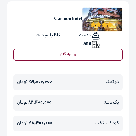
Cartoon hotel
خدمات:
BB با صبحانه
land
رزرو رایگان
59,000,000
دو تخته
تومان
82,400,000
یک تخته
تومان
48,400,000
کودک با تخت
تومان