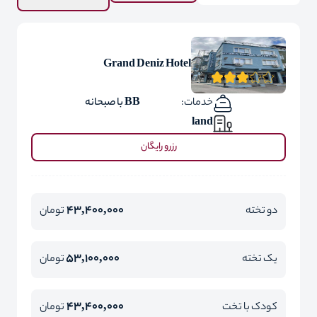
Grand Deniz Hotel
خدمات:
BB با صبحانه
land
رزرو رایگان
43,400,000
دو تخته
تومان
53,100,000
یک تخته
تومان
43,400,000
کودک با تخت
تومان