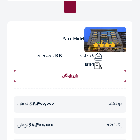
Atro Hotel
خدمات:
BB با صبحانه
land
رزرو رایگان
52,400,000
دو تخته
تومان
68,400,000
یک تخته
تومان