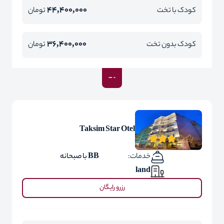
44,400,000
کودک با تخت
تومان
36,400,000
کودک بدون تخت
تومان
Taksim Star Otel
خدمات:
BB با صبحانه
land
رزرو رایگان