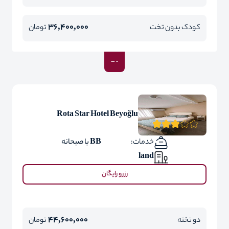
36,400,000
کودک بدون تخت
تومان
Rota Star Hotel Beyoğlu
خدمات:
BB با صبحانه
land
رزرو رایگان
44,600,000
دو تخته
تومان