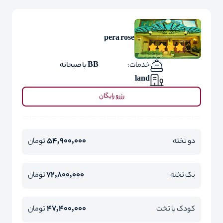
pera rose
خدمات:
BB با صبحانه
land
رزرو رایگان
54,900,000
دو تخته
تومان
72,800,000
یک تخته
تومان
47,400,000
کودک با تخت
تومان