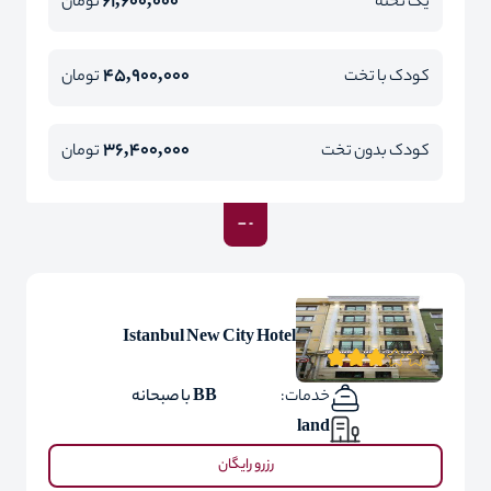
61,600,000
یک تخته
تومان
45,900,000
کودک با تخت
تومان
36,400,000
کودک بدون تخت
تومان
Istanbul New City Hotel
خدمات:
BB با صبحانه
land
رزرو رایگان