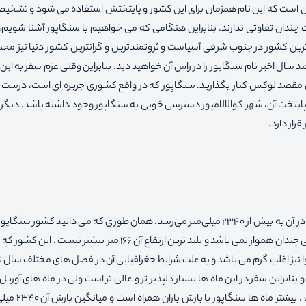
 آن است که این نام همزمان برای این کشور و پایتختش استفاده می شود و تشخی
 چندان تفاوتی ندارند. بنابراین هنگامی که می خواهیم با سنگاپور آشنا شویم
رین کشور در جنوب شرقی آسیاست و ثروتمندترین و گرانترین کشور دنیا نیز م
د سال اخیر نام سنگاپور را در راس آن خواهید دید. بنابراین وقتی عزم سفر به ای
 این مقصد لوکس کنار بگذارید. سنگاپور که در واقع کشوری جزیره ای است، درست
 پایتخت آن، شهر کوالالامپور دسترسی خوبی به سنگاپور وجود داشته باشد. دیگر
رار دارد.
آب و هوای سنگاپور گرم و مرطوب است و میانگین بارش سالانه در آن به بیش از ۲۳۴۰ میلی‌متر می‌رسد. همان طوری که می دانید کش
های جنوب شرقی آسیا بشمار می رود و سنگاپور از نظر جغرافیایی چندان هموار نمی باشد و بلند ترین ارتفاع آن ۱۶۶ متر ب
هوا نیز اغلب گرم می باشد و به علت شرایط جغرافیایی آن در فصل های مختلف سال ت
 بنابراین سفر در این ماه ها بسیار دلپذیر تر و عالی تر است ولی در ماه های آوریل 
معادل خرداد ماه و تیر ماه است گرم ترین زمان د