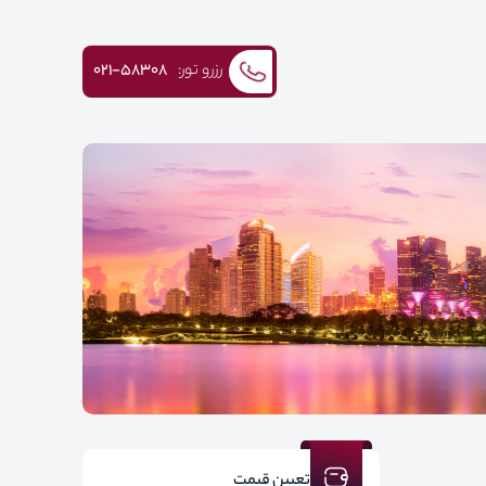
رزرو تور:
۰۲۱-58308
تعیین قیمت