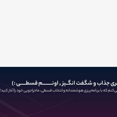
ری جذاب و شگفت انگــیز , اونـــــــــم قسطـــــی :)
کنم که با برنامه‌ریزی هوشمندانه و انتخاب قسطی، ماجراجویی خود را آغاز کنید!