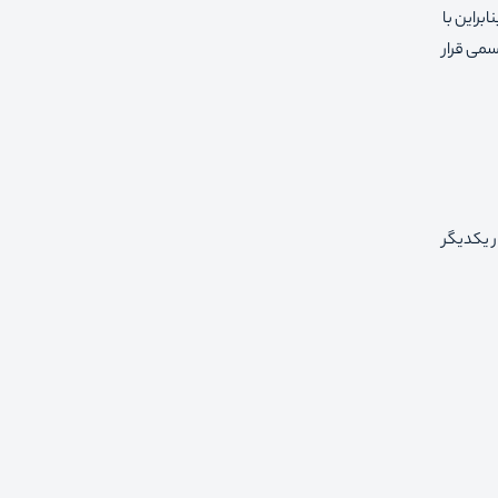
 19 سانتی گراد بوده است و بنابراین با
سمی قرار
ر یکدیگر