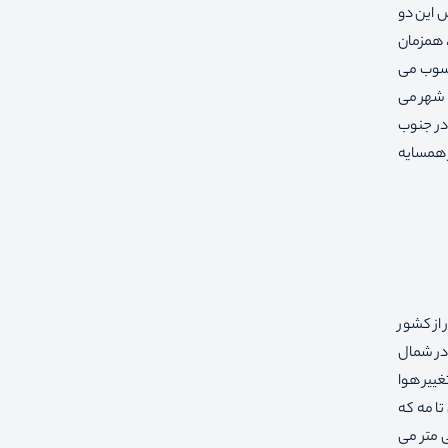
ص این دو
، همزمان
حسوب می
ن شهر می
 در جنوب
 همسایه
ور سنگاپور از کشور
یشتر نیست . این کشور که در شمال
غییر هوا
تا مه که
ر سنگاپور است . بیشتر ماه ها سنگاپور با بارش باران همراه است و میانگین بارش آن ۲۳۴۰ میلی متر می