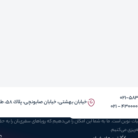
۰۲۱-58
خيابان بهشتى، خيابان صابونچى، پلاك ٥٨، طبقه ٣، واحد ۱ و ۵
43000030 -
بیات نوین است. ما به شما این امکان را می‌دهیم که رویاهای سفری‌تان را به 
ه‌ریزی می‌کنیم.