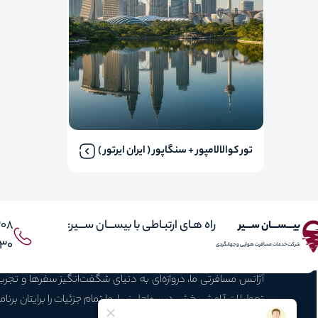
تور کوالالامپور + سنگاپور ( ایران ایرتور )
راه هـای ارتبـاطی با بیســـان ســـیر:
308
بیـــســـان ســـیر
 021
شرکت خدمات مسافرت هوایی و جهانگردی
آژانس مسافرتی ما، دروازه‌ای به دنیای شگفت‌انگیز سفرها و تجر
تعطیلات آرامش‌بخش در سواحل زیبا، ما تمام جزئیات را برایتان برنام