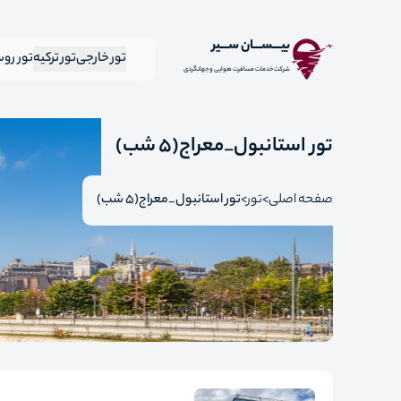
بیـــســـان ســـیر
تور خارجی
تور ترکیه
تور رو
شرکت خدمات مسافرت هوایی و جهانگردی
تور استانبول_معراج(5 شب)
صفحه اصلی
تور
تور استانبول_معراج(5 شب)