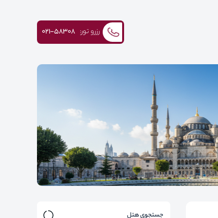
رزرو تور:
۰۲۱-58308