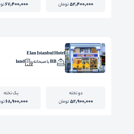
67,400,000
52,400,000
تومان
توم
Elan Istanbul Hotel
BB با صبحانه
land
دو تخته
یک تخته
68,900,000
52,900,000
تومان
توم