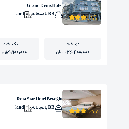
Grand Deniz Hotel
BB با صبحانه
land
دو تخته
یک تخته
59,900,000
46,400,000
تومان
توم
Rota Star Hotel Beyoğlu
BB با صبحانه
land