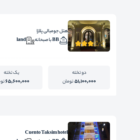
هتل جومبالی پلازا
BB با صبحانه
land
دو تخته
یک تخته
65,600,000
51,100,000
تومان
توم
Cuento Taksim hotel