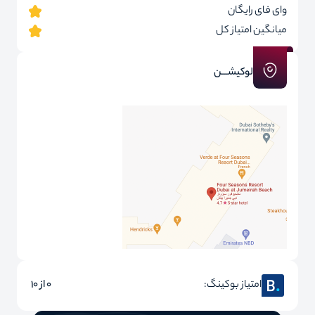
وای فای رایگان
میانگین امتیاز کل
لوکیشـــن
امتیاز بوکینگ:
0 از 10