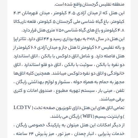
منطقه تفلیس گرجستان واقع شده است.
این هتل که از میدان آزادی 4.5 کیلومتر ، میدان قهرمانان 4.3
کیلومتر ، باغ گیاه شناسی ملی گرجستان 5 کیلومتر ، قلعه ناریکالا
4.8 کیلومتر و باغ های گیاه شناسی 750 متری هتل قرار دارد.
این هتل در سال 2018 به بهره برداری رسید و 44 اتاق دارد. تئاتر اپرا
و باله تفلیس 6.2 کیلومتر تا هتل جاز و میدان آزادی 6.6 کیلومتر از
هتل فاصله دارد. و شامل اتاق دلوکس با بالکن ، اتاق استاندارد
دو نفره با بالکن ، سوئیت با بالکن ، اتاق دو قلو استاندارد ، اتاق
خانوادگی و اتاق دو نفره دلوکس میباشند. همچنین کلیه اتاق‌ها
مجهز به حمام به همراه حوله ، سشوار و لوازم بهداشتی رایگان ،
تلفن ، مینی بار ، سیستم تهویه مطبوع ، صندوق امانات و کتری
برقی میباشند.
تمامی اتاق های این هتل دارای تلویزیون صفحه تخت ( LCD TV
) و اینترنت بیسیم ( WiFi ) رایگان می باشند.
از دیگر امکانات این هتل میتوان به پارکینگ خصوصی رایگان ،
خدمات پذیرایی ، انبار چمدان ، میز تور ، میز پذیرش 24 ساعته ،