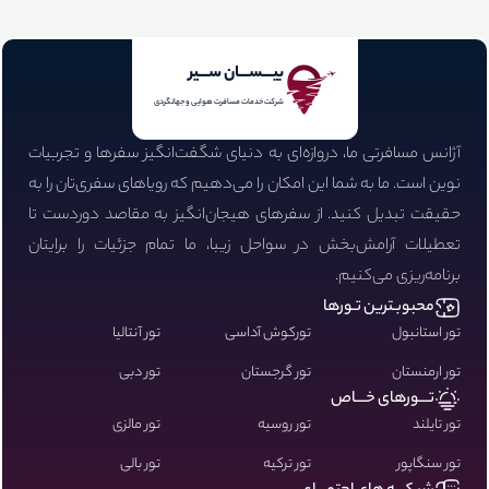
بیـــســـان ســـیر
شرکت خدمات مسافرت هوایی و جهانگردی
آژانس مسافرتی ما، دروازه‌ای به دنیای شگفت‌انگیز سفرها و تجربیات
نوین است. ما به شما این امکان را می‌دهیم که رویاهای سفری‌تان را به
حقیقت تبدیل کنید. از سفرهای هیجان‌انگیز به مقاصد دوردست تا
تعطیلات آرامش‌بخش در سواحل زیبا، ما تمام جزئیات را برایتان
برنامه‌ریزی می‌کنیم.
محبوبـترین تـورها
تور استانبول
تورکوش آداسی
تور آنتالیا
تور ارمنستان
تور گرجستان
تور دبی
تـــورهای خـــاص
تور تایلند
تور روسیه
تور مالزی
تور سنگاپور
تور ترکیه
تور بالی