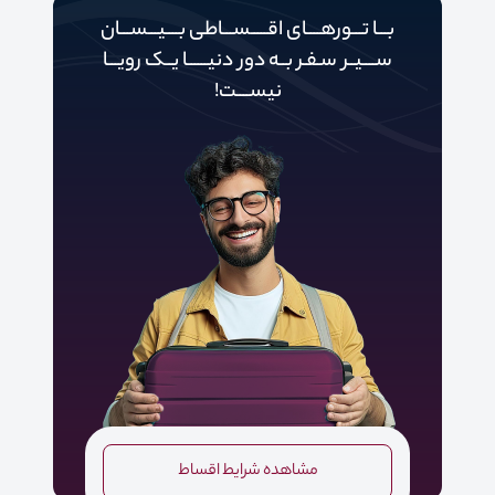
بـــا تـــورهــــای اقـــــســـاطی بــــیـــســـان
ســــیــر سـفـر بــه دور‌‌‌‌ دنیـــــ‌‌ـا یــک رویـــا
نیســــت!
مشاهده شرایط اقساط