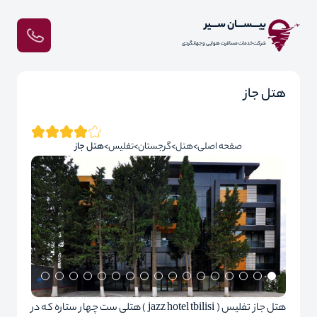
بیـــســـان ســـیر
شرکت خدمات مسافرت هوایی و جهانگردی
هتل جاز
صفحه اصلی
هتل
گرجستان
تفلیس
هتل جاز
هتل جاز تفلیس ( jazz hotel tbilisi ) هتلی ست چهار ستاره که در