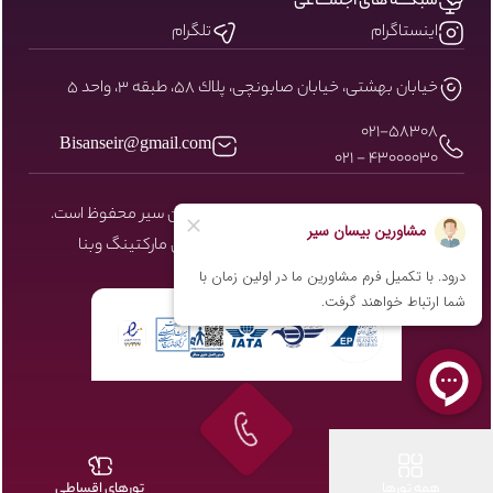
شبکـــه های اجتمـــاعی
اینستاگرام
تلگرام
خيابان بهشتى، خيابان صابونچى، پلاك ٥٨، طبقه ٣، واحد ٥
۰۲۱-58308
Bisanseir@gmail.com
43000030 - 021
کلیه حقوق مادی و معنوی سایت نزد بیسان سیر محفوظ است.
طراحی و توسعه توسط شرکت دیجیتال مارکتینگ
وبنا
همه تورها
تورهای اقساطی