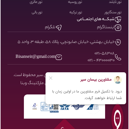
تور تایلند
تور روسیه
تور مالزی
تور سنگاپور
تور ترکیه
تور بالی
شبکـــه های اجتمـــاعی
اینستاگرام
تلگرام
خيابان بهشتى، خيابان صابونچى، پلاك ٥٨، طبقه ٣، واحد ٥
۰۲۱-58308
Bisanseir@gmail.com
43000030 - 021
کلیه حقوق مادی و معنوی سایت نزد بیسان سیر محفوظ است.
طراحی و توسعه توسط شرکت دیجیتال مارکتینگ
وبنا