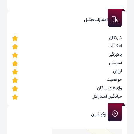
امتیازات هتــل
کارکنان
امکانات
پاکیزگی
آسایش
ارزش
موقعیت
وای فای رایگان
میانگین امتیاز کل
لوکیشـــن