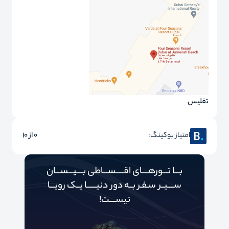
تفلیس
امتیاز بوکینگ:
0 از 10
بـــا تـــورهــــای اقـــــســـاطی بــــیـــســـان
ســــیــر سـفـر بــه دور‌‌‌‌ دنیـــــ‌‌ـا یــک رویـــا
نیســــت!