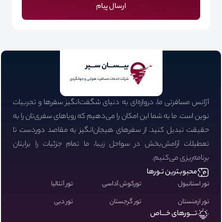
ارسال پیام
بیـــســـان ســـیر
شرکت خدمات مسافرت هوایی و جهانگردی
آژانس مسافرتی ما، دروازه‌ای به دنیای شگفت‌انگیز سفرها و تجربیات
نوین است. ما به شما این امکان را می‌دهیم که رویاهای سفری‌تان را به
حقیقت تبدیل کنید. از سفرهای هیجان‌انگیز به مقاصد دوردست تا
تعطیلات آرامش‌بخش در سواحل زیبا، ما تمام جزئیات را برایتان
برنامه‌ریزی می‌کنیم.
محبوبـترین تـورها
تور استانبول
تورکوش آداسی
تور آنتالیا
تور ارمنستان
تور گرجستان
تور دبی
تـــورهای خـــاص