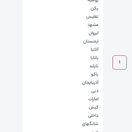
روسیه
پکن
تفلیس
مشهد
ایروان
ارمنستان
آلانیا
پاتایا
1
تایلند
باکو
آذربایجان
دبی
امارات
کیش
داخلی
شانگهای