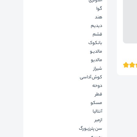
اندونزی
گوا
هند
دیدیم
قشم
بانکوک
مالدیـو
مالدیو
شیراز
کوش آداسی
دوحه
قطر
مسکو
آنتالیا
ازمیر
سن پترزبورگ