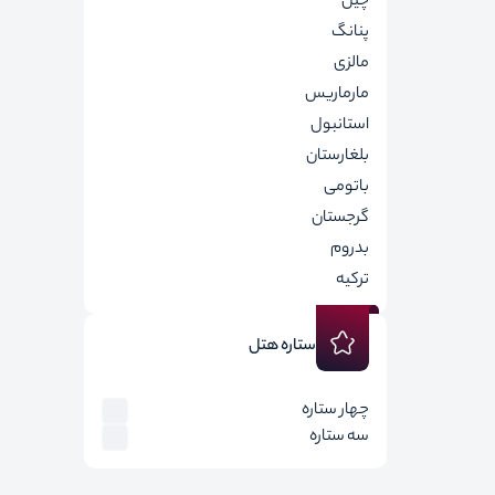
چین
پنانگ
مالزی
مارماریس
استانبول
بلغارستان
باتومی
گرجستان
بدروم
ترکیه
ستاره هتل
چهار ستاره
سه ستاره