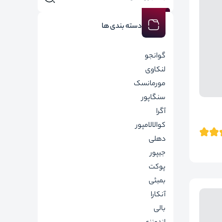
دسته بندی ها
گوانجو
لنکاوی
مورمانسک
سنگاپور
آگرا
کوالالامپور
دهلی
جیپور
پوکت
بمبئی
آنکارا
بالی