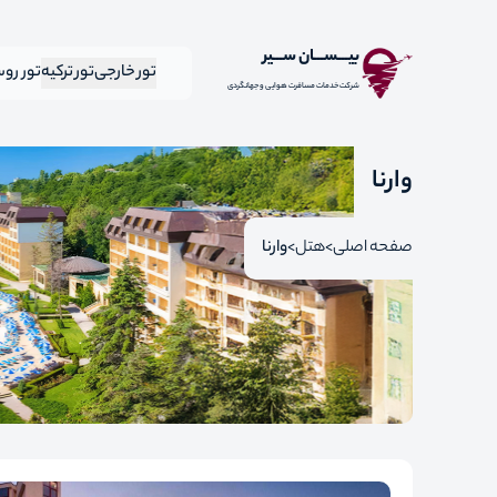
بیـــســـان ســـیر
تور خارجی
تور ترکیه
تور رو
شرکت خدمات مسافرت هوایی و جهانگردی
وارنا
صفحه اصلی
هتل
وارنا