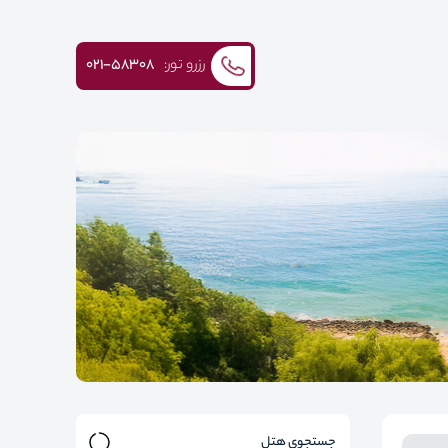
رزرو تور:
۰۲۱-58308