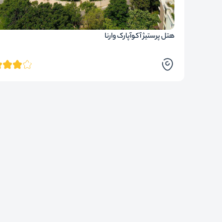
هتل پرستیژ آکوآپارک وارنا