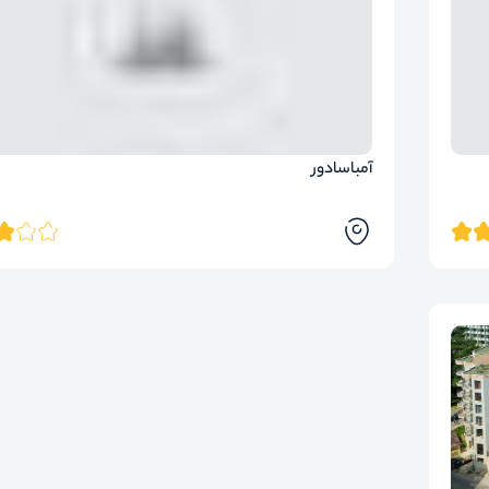
آمباسادور