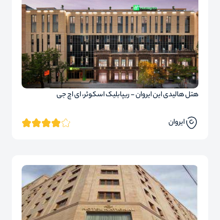
هتل هالیدی این ایروان - ریپابلیک اسکوئر، ای اچ جی
ایروان