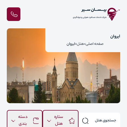
بیـــســـان ســـیر
شرکت خدمات مسافرت هوایی و جهانگردی
ایروان
صفحه اصلی
هتل
ایروان
ستاره
دسته
هتل
بندی