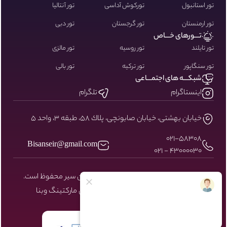
تور استانبول
تورکوش آداسی
تور آنتالیا
تور ارمنستان
تور گرجستان
تور دبی
تـــورهای خـــاص
تور تایلند
تور روسیه
تور مالزی
تور سنگاپور
تور ترکیه
تور بالی
شبکـــه های اجتمـــاعی
اینستاگرام
تلگرام
خيابان بهشتى، خيابان صابونچى، پلاك ٥٨، طبقه ٣، واحد ٥
۰۲۱-58308
Bisanseir@gmail.com
43000030 - 021
کلیه حقوق مادی و معنوی سایت نزد بیسان سیر محفوظ است.
طراحی و توسعه توسط شرکت دیجیتال مارکتینگ
وبنا