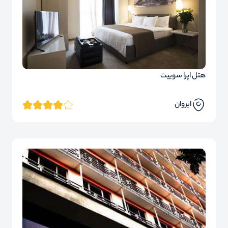
هتل اپرا سوییت
ایروان