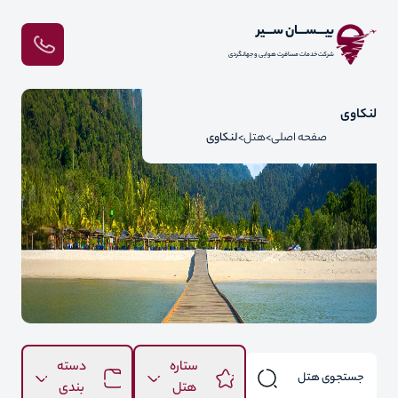
بیـــســـان ســـیر
شرکت خدمات مسافرت هوایی و جهانگردی
لنکاوی
صفحه اصلی
هتل
لنکاوی
ستاره
دسته
هتل
بندی