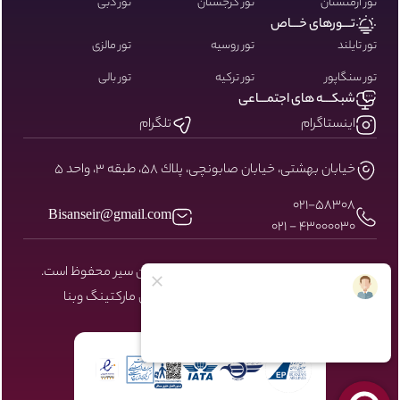
تور ارمنستان
تور گرجستان
تور دبی
تـــورهای خـــاص
تور تایلند
تور روسیه
تور مالزی
تور سنگاپور
تور ترکیه
تور بالی
شبکـــه های اجتمـــاعی
اینستاگرام
تلگرام
خيابان بهشتى، خيابان صابونچى، پلاك ٥٨، طبقه ٣، واحد ٥
۰۲۱-58308
Bisanseir@gmail.com
43000030 - 021
کلیه حقوق مادی و معنوی سایت نزد بیسان سیر محفوظ است.
طراحی و توسعه توسط شرکت دیجیتال مارکتینگ
وبنا