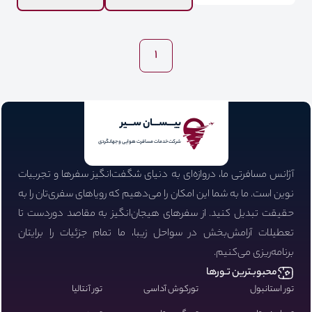
1
بیـــســـان ســـیر
شرکت خدمات مسافرت هوایی و جهانگردی
آژانس مسافرتی ما، دروازه‌ای به دنیای شگفت‌انگیز سفرها و تجربیات
نوین است. ما به شما این امکان را می‌دهیم که رویاهای سفری‌تان را به
حقیقت تبدیل کنید. از سفرهای هیجان‌انگیز به مقاصد دوردست تا
تعطیلات آرامش‌بخش در سواحل زیبا، ما تمام جزئیات را برایتان
برنامه‌ریزی می‌کنیم.
محبوبـترین تـورها
تور استانبول
تورکوش آداسی
تور آنتالیا