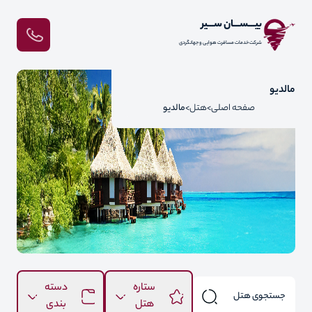
بیـــســـان ســـیر
شرکت خدمات مسافرت هوایی و جهانگردی
مالدیو
صفحه اصلی
هتل
مالدیو
ستاره
دسته
هتل
بندی