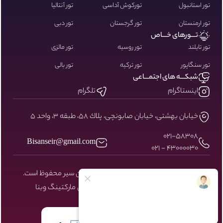
تور استانبول
تورکوش آداسی
تور آنتالیا
تور ارمنستان
تور گرجستان
تور دبی
تـــورهای خـــاص
تور تایلند
تور روسیه
تور مالزی
تور سنگاپور
تور ترکیه
تور بالی
شبکـــه های اجتمـــاعی
اینستاگرام
تلگرام
خيابان بهشتى، خيابان صابونچى، پلاك ٥٨، طبقه ٣، واحد ٥
۰۲۱-58308
Bisanseir@gmail.com
43000030 - 021
کلیه حقوق مادی و معنوی سایت نزد بیسان سیر محفوظ است.
طراحی و توسعه توسط شرکت دیجیتال مارکتینگ
وبنا