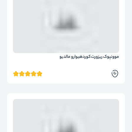
موونپوک ریزورت کوردهیوارو مالدیو