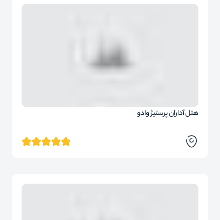
هتل آداران پرستیژ وادو