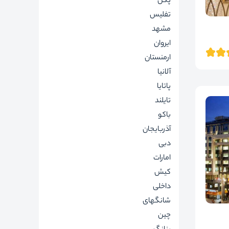
پکن
تفلیس
مشهد
ایروان
ارمنستان
آلانیا
پاتایا
تایلند
باکو
آذربایجان
دبی
امارات
کیش
داخلی
شانگهای
چین