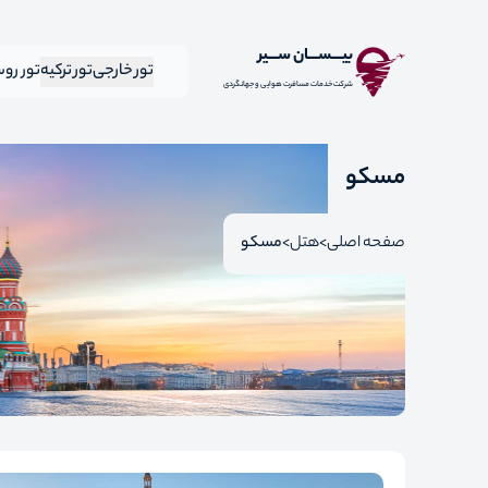
بیـــســـان ســـیر
تور خارجی
تور ترکیه
تور رو
شرکت خدمات مسافرت هوایی و جهانگردی
مسکو
صفحه اصلی
هتل
مسکو