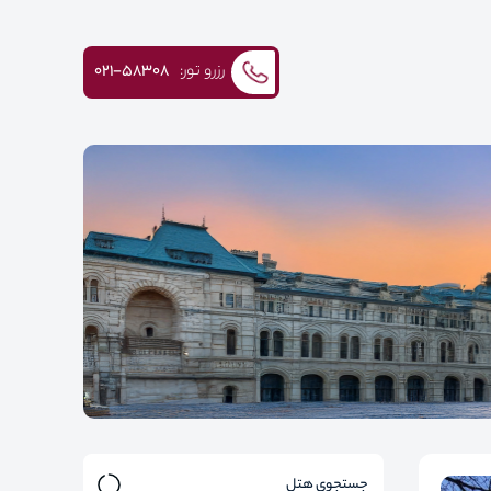
رزرو تور:
۰۲۱-58308