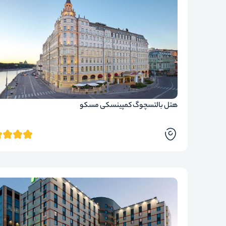
هتل بالتسچوگ کمپینسکی مسکو