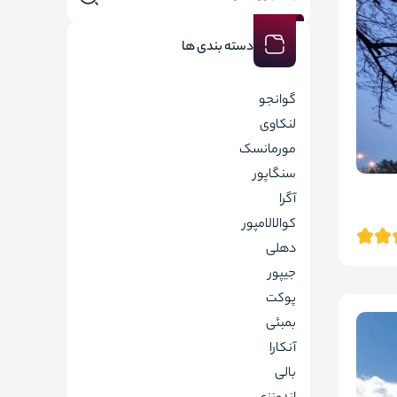
دسته بندی ها
گوانجو
لنکاوی
مورمانسک
سنگاپور
آگرا
کوالالامپور
دهلی
جیپور
پوکت
بمبئی
آنکارا
بالی