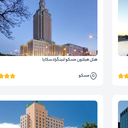
هتل هیلتون مسکو لنینگرادسکایا
مسکو