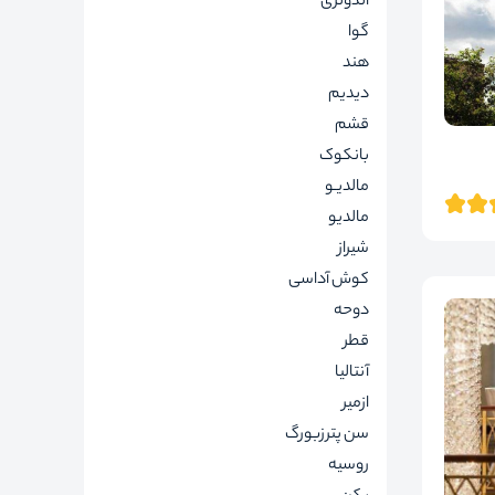
اندونزی
گوا
هند
دیدیم
قشم
بانکوک
مالدیـو
مالدیو
شیراز
کوش آداسی
دوحه
قطر
آنتالیا
ازمیر
سن پترزبورگ
روسیه