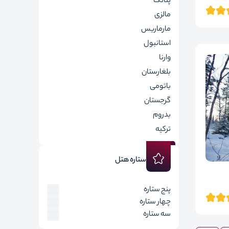
پنانگ
مالزی
مارماریس
استانبول
وارنا
بلغارستان
باتومی
گرجستان
بدروم
ترکیه
ستاره هتل
پنج ستاره
چهار ستاره
سه ستاره