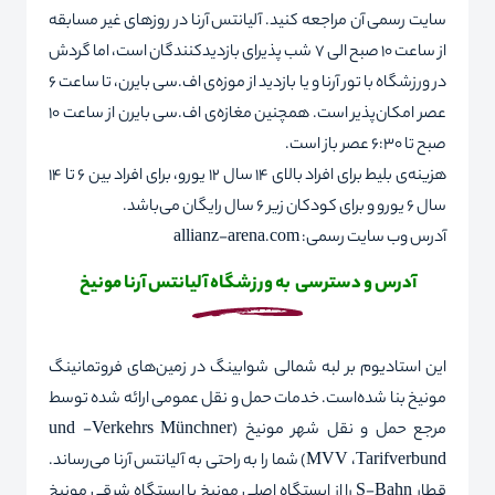
سایت رسمی
آن مراجعه کنید. آلیانتس آرنا در روزهای غیر مسابقه
از ساعت 10 صبح الی 7 شب پذیرای بازدیدکنندگان است، اما گردش
در ورزشگاه با تور آرنا و یا بازدید از موزه‌ی اف.سی بایرن، تا ساعت 6
عصر امکان‌پذیر است. همچنین مغازه‌ی اف.سی بایرن از ساعت 10
صبح تا 6:30 عصر باز است.
هزینه‌ی بلیط برای افراد بالای 14 سال 12 یورو، برای افراد بین 6 تا 14
سال 6 یورو و برای کودکان زیر 6 سال رایگان می‌باشد.
آدرس وب سایت رسمی:
allianz-arena.com
آدرس و دسترسی به ورزشگاه آلیانتس آرنا مونیخ
این استادیوم بر لبه شمالی شوابینگ در زمین‌های فروتمانینگ
مونیخ بنا شده‌است. خدمات حمل و نقل عمومی
ارائه شده توسط
مرجع حمل و نقل شهر مونیخ (
Münchner
Verkehrs
-
und
Tarifverbund
،
MVV
) شما را به راحتی به آلیانتس آرنا می‌رساند.
قطار
S-Bahn
را از ایستگاه اصلی مونیخ یا ایستگاه شرقی مونیخ