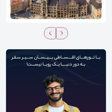
بـــا تـــورهــــای اقـــــســـاطی بــــیـــســـان ســــیــر سـفـر
بــه دور‌‌‌‌ دنیـــــ‌‌ـا یــک رویـــا نیســــت!