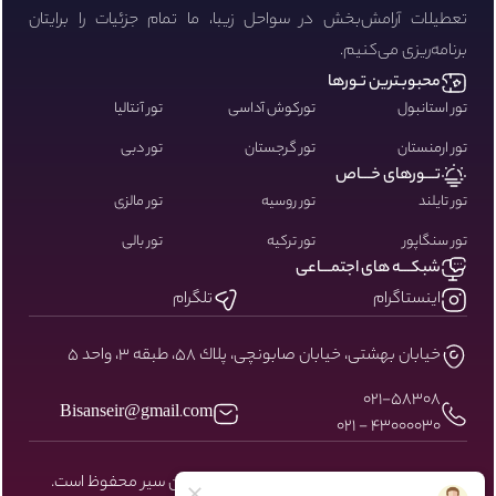
تعطیلات آرامش‌بخش در سواحل زیبا، ما تمام جزئیات را برایتان
برنامه‌ریزی می‌کنیم.
محبوبـترین تـورها
تور استانبول
تورکوش آداسی
تور آنتالیا
تور ارمنستان
تور گرجستان
تور دبی
تـــورهای خـــاص
تور تایلند
تور روسیه
تور مالزی
تور سنگاپور
تور ترکیه
تور بالی
شبکـــه های اجتمـــاعی
اینستاگرام
تلگرام
خيابان بهشتى، خيابان صابونچى، پلاك ٥٨، طبقه ٣، واحد ٥
۰۲۱-58308
Bisanseir@gmail.com
43000030 - 021
کلیه حقوق مادی و معنوی سایت نزد بیسان سیر محفوظ است.