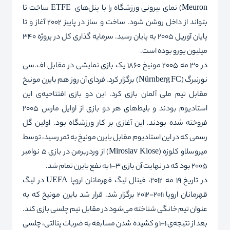
Meuron
) نمای بیرونی ورزشگاه را با پنل‌های
ETFE
ساخت تا
بتواند از داخل روشن شود. ساخت و ساز در پاییز 2002 آغاز و تا
پایان آوریل 2005 به پایان رسید. سرمایه گذاری کل در پروژه 340
میلیون یورو بوده است.
در ۳۰ مه ۲۰۰۵ مونیخ ۱۸۶۰ یک بازی نمایشی در مقابل اف.سی
نورنبرگ (
FC
Nürnberg
) برگزار کرد. فردای آن روز هم بایرن مونیخ
مقابل تیم ملی آلمان بازی کرد. این دو بازی افتتاحیه‌ی این
استادیوم بودند و بلیط‌های هر دو بازی از اوایل مارس ۲۰۰۵
فروخته شده بودند. این آغازی بر کار ورزشگاه بود. اولین گل
رسمی
که در این استادیوم مقابل بایرن مونیخ به ثمر رسید، توسط
میروسلاو کلوزه (
Miroslav Klose
) از وردربرمن در بازی ۵ نوامبر
۲۰۰۵ بود که در نهایت آن بازی ۳–۱ به نفع بایرن تمام شد.
در تاریخ 19 مه 2012، فینال لیگ قهرمانان اروپا
UEFA
در لیگ
قهرمانان اروپا 2011-2012 برگزار شد. قرار شد بایرن مونیخ که به
عنوان تیم خانگی شناخته می‌شود در مقابل تیم چلسی بازی کند.
بعد از نتیجه‌ی 1-1 و کشیده شدن مسابقه به ضربات پنالتی، چلسی