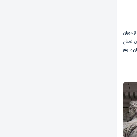
ز دوران
 و نخستین بار در سال 1830، زمان افتتاح
ن و روم