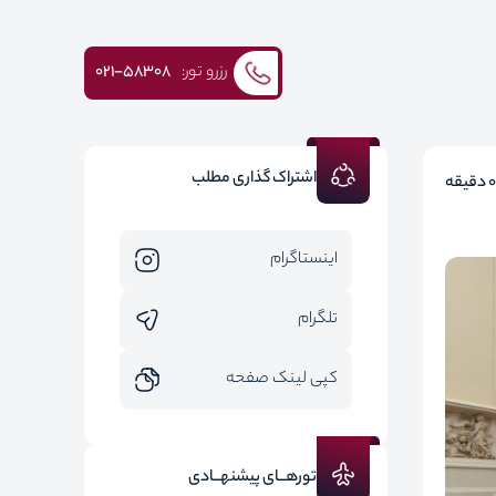
رزرو تور:
۰۲۱-58308
اشتراک گذاری مطلب
0 دقیقه
اینستاگرام
تلگرام
کپی لینک صفحه
تورهــای پیشنهــادی