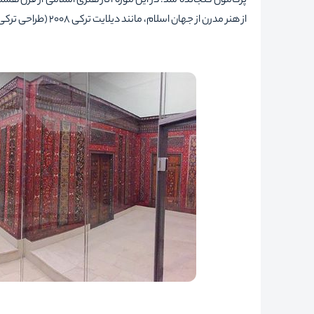
پرگامون گنجانده شد. در این موزه آثار هنری اسلامی
از قرن هشتم
از هنر مدرن از جهان اسلام، مانند دیلایت ‌ترکی 2008 (طراحی ‌ترکی معاصر) و نقش (نقش جنسی در هنر و جامعه ایرانی) است.