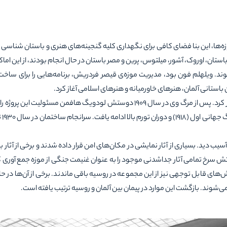
یره‌ی موزه‌ها، این بنا فضای کافی برای نگهداری کلیه گنجینه‌های هنری و باستان شناس
استان، اوروک، آشور، میلتوس، پرین و مصر باستان در حال انجام بودند، از این اماک
د. ویلهلم فون بود، مدیریت موزه‌ی قیصر فردریش، برنامه‌هایی را برای ساخت
باستانی آلمان، هنرهای خاورمیانه و هنرهای اسلامی
آغاز کرد.
آلفرد مسل در سال 1906 طراحی ساختمانی بزرگ با سه جناح را آغاز كرد. پس از مرگ وی در سال 1909 دوستش لودویگ ‌هافمن مسئولیت 
گرفت و ساخت 
دید. بسیاری از آثار نمایشی در مکان‌های امن قرار داده شدند و برخی از آثار بز
ت بیشتر توسط دیوارهایی بسته شدند. در سال 1945، ارتش سرخ تمامی آثار جداشدنی موجود را به عنوان غنیمت جنگی از موزه جمع آو
ما بخش‌های قابل توجهی نیز از این مجموعه در روسیه باقی ماندند. برخی از آن‌ها در 
شوند. بازگشت این موارد در پیمان بین آلمان و روسیه ‌ترتیب یافته است.