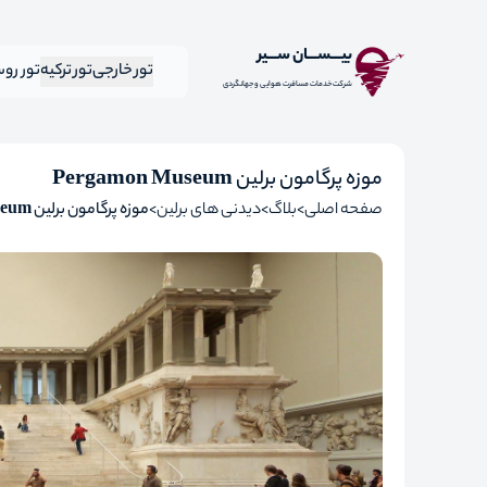
بیـــســـان ســـیر
تور خارجی
تور ترکیه
تور رو
شرکت خدمات مسافرت هوایی و جهانگردی
موزه پرگامون برلین Pergamon Museum
صفحه اصلی
بلاگ
دیدنی های برلین
موزه پرگامون برلین Pergamon Museum