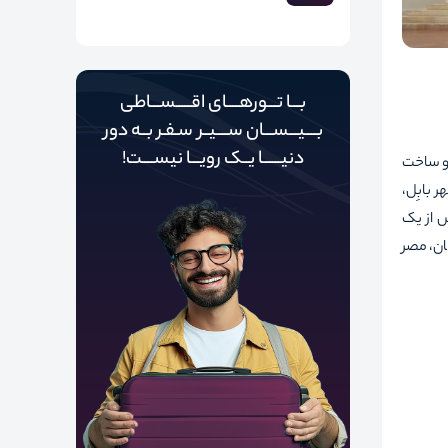
بـــا تـــورهــــای اقـــــســـاطی
بــــیـــســـان ســــیــر سـفـر بــه دور‌‌‌‌
دنیـــــ‌‌ـا یــک رویـــا نیســــت!
و ساخت
شهر بابِل،
ش از یک
ان، مصر