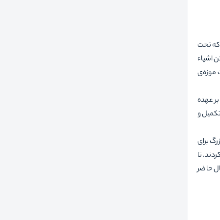
ی که تحت
ن اشیاء
 موزه‌ی
این پروژه را بر عهده
و ساز در سال 1910 آغاز شد و همچنان در طول جنگ جهانی اول (1918) و دوران تورم بالا ادامه ‌یافت. سرانجام ساختمان در سال 1930 تکمیل و
رگ برای
ری کردند. تا
حال حاضر