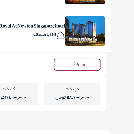
Royal At Newton Singapore hotel
BB با صبحانه
رزرو رایگان
دو تخته
یک تخته
161,100,000
118,600,000
تومان
توم