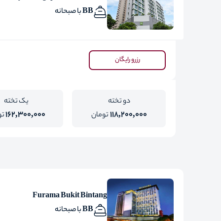
BB با صبحانه
رزرو رایگان
دو تخته
یک تخته
162,300,000
118,200,000
تومان
تو
Furama Bukit Bintang
BB با صبحانه