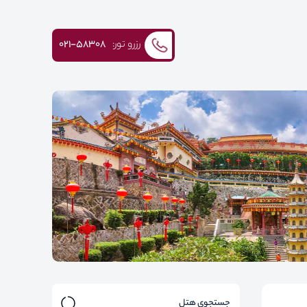
رزرو تور:
۰۲۱-58308