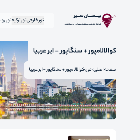
بیـــســـان ســـیر
تور خارجی
تور ترکیه
تور رو
شرکت خدمات مسافرت هوایی و جهانگردی
کوالالامپور + سنگاپور - ایر عربیا
صفحه اصلی
تور
کوالالامپور + سنگاپور - ایر عربیا