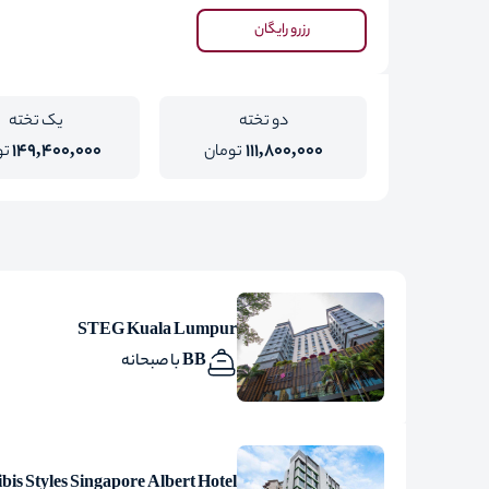
رزرو رایگان
دو تخته
یک تخته
149,400,000
111,800,000
تومان
تو
STEG Kuala Lumpur
BB با صبحانه
ibis Styles Singapore Albert Hotel