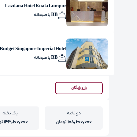
Lazdana Hotel Kuala Lumpur
BB با صبحانه
 Budget Singapore Imperial Hotel
BB با صبحانه
رزرو رایگان
دو تخته
یک تخته
143,100,000
108,600,000
تومان
تو