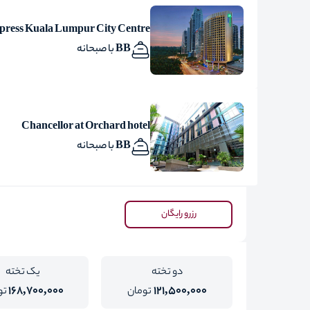
xpress Kuala Lumpur City Centre
BB با صبحانه
Chancellor at Orchard hotel
BB با صبحانه
رزرو رایگان
دو تخته
یک تخته
168,700,000
121,500,000
تومان
تو