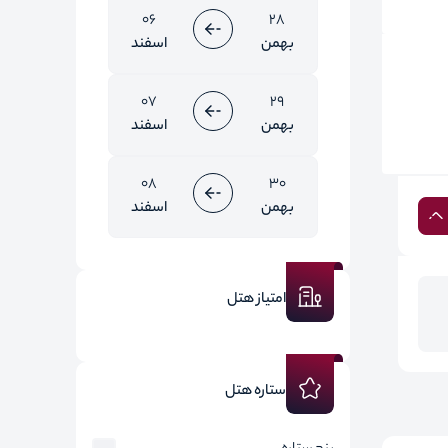
06
28
بهمن
اسفند
07
29
بهمن
اسفند
08
30
بهمن
اسفند
امتیاز هتل
ستاره هتل