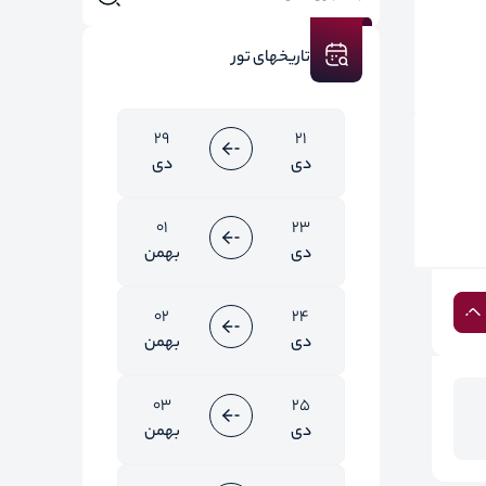
تاریخهای تور
29
21
دی
دی
01
23
دی
بهمن
02
24
دی
بهمن
03
25
دی
بهمن