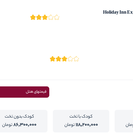
Holiday Inn E
قیمتهای هتل
کودک با تخت
کودک بدون تخت
86,300,000
118,200,000
مان
تومان
تومان