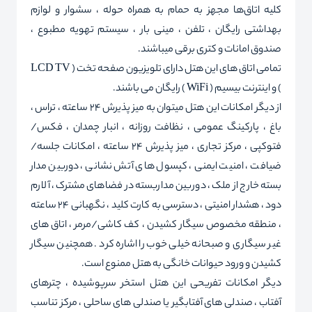
کلیه اتاق‌ها مجهز به حمام به همراه حوله ، سشوار و لوازم
بهداشتی رایگان ، تلفن ، مینی بار ، سیستم تهویه مطبوع ،
صندوق امانات و کتری برقی میباشند.
تمامی اتاق های این هتل دارای تلویزیون صفحه تخت ( LCD TV
) و اینترنت بیسیم ( WiFi ) رایگان می باشند.
از دیگر امکانات این هتل میتوان به میز پذیرش 24 ساعته ، تراس ،
باغ ، پارکینگ عمومی ، نظافت روزانه ، انبار چمدان ، فکس/
فتوکپی ، مرکز تجاری ، میز پذیرش 24 ساعته ، امکانات جلسه/
ضیافت ، امنیت ایمنی ، کپسول های آتش نشانی ، دوربین مدار
بسته خارج از ملک ، دوربین مداربسته در فضاهای مشترک ، آلارم
دود ، هشدار امنیتی ، دسترسی به کارت کلید ، نگهبانی 24 ساعته
، منطقه مخصوص سیگار کشیدن ، کف کاشی/مرمر ، اتاق های
غیر سیگاری و صبحانه خیلی خوب را اشاره کرد . همچنین سیگار
کشیدن و ورود حیوانات خانگی به هتل ممنوع است.
دیگر امکانات تفریحی این هتل استخر سرپوشیده ، چترهای
آفتاب ، صندلی های آفتابگیر یا صندلی های ساحلی ، مرکز تناسب