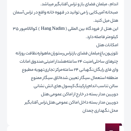
اندام ، مبلمان فضای باز و تراس آفتابگیر میباشد.
صبحانه آمریکایی را می توانید در قهوه خانه واقع در تراس آسمان
هتل میل کنید.
این هتل از فرودگاه بین المللی ( Hang Nadim ) کوالالامپور 35
کیلومتر فاصله دارد.
امکانات هتل
تلوزیون
باغ
مبلمان فضای باز
تراس
رستوران
ماهواره
نظافت روزانه
چترهای ساحلی
امنیت 24 ساعته
هشدار امنیتی
صندوق امانات
وای فای رایگان
نگهبانی 24 ساعته
مرکز تجاری
تهویه مطبوع
منطقه استعمال سیگار تعیین شده
اتاق سیگار ممنوع
سالن تناسب اندام
پارکینگ
کپسول های اتش نشانی
دوربین مدار بسته در خارج از اماکن عمومی هتل
دوربین مدار بسته داخل اماکن عمومی هتل
تراس آفتابگیر
محل نگهداری چمدان