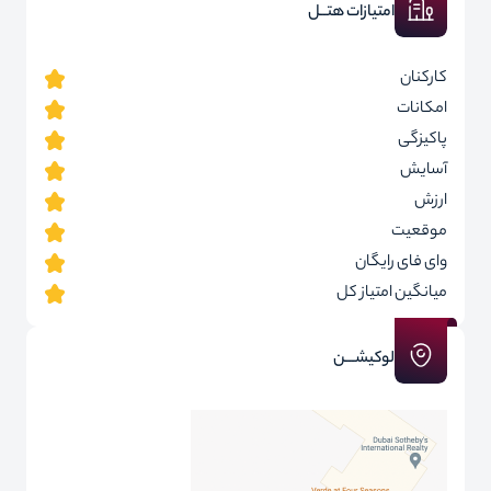
امتیازات هتــل
کارکنان
امکانات
پاکیزگی
آسایش
ارزش
موقعیت
وای فای رایگان
میانگین امتیاز کل
لوکیشـــن