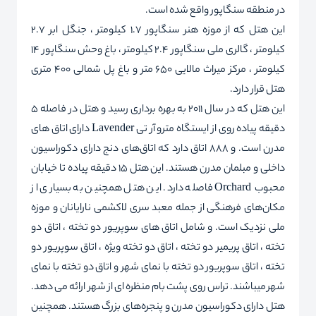
در منطقه سنگاپور واقع شده است.
این هتل که از موزه هنر سنگاپور 1.7 کیلومتر ، جنگل ابر 2.7
کیلومتر ، گالری ملی سنگاپور 2.4 کیلومتر ، باغ وحش سنگاپور 14
کیلومتر ، مرکز میراث مالایی 650 متر و باغ پل شمالی 400 متری
هتل قرار دارد.
این هتل که در سال 2011 به بهره برداری رسید و هتل در فاصله 5
دقیقه پیاده روی از ایستگاه مترو آر تی Lavender دارای اتاق های
مدرن است. و 888 اتاق دارد که اتاق‌های دنج دارای دکوراسیون
داخلی و مبلمان مدرن هستند. این هتل 15 دقیقه پیاده تا خیابان
محبوب Orchard فاصله دارد. این هتل همچنین به بسیاری از
مکان‌های فرهنگی از جمله معبد سری لاکشمی نارایانان و موزه
ملی نزدیک است. و شامل اتاق های سوپریور دو تخته ، اتاق دو
تخته ، اتاق پریمیر دو تخته ، اتاق دو تخته ویژه ، اتاق سوپریور دو
تخته ، اتاق سوپریور دو تخته با نمای شهر و اتاق دو تخته با نمای
شهر میباشند. تراس روی پشت بام منظره ای از شهر ارائه می دهد.
هتل دارای دکوراسیون مدرن و پنجره‌های بزرگ هستند. همچنین