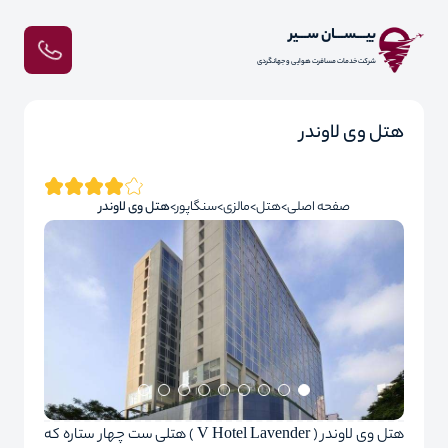
بیـــســـان ســـیر
شرکت خدمات مسافرت هوایی و جهانگردی
هتل وی لاوندر
صفحه اصلی
هتل
مالزی
سنگاپور
هتل وی لاوندر
هتل وی لاوندر ( V Hotel Lavender ) هتلی ست چهار ستاره که