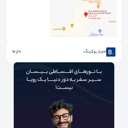
امتیاز بوکینگ:
0 از 10
بـــا تـــورهــــای اقـــــســـاطی بــــیـــســـان
ســــیــر سـفـر بــه دور‌‌‌‌ دنیـــــ‌‌ـا یــک رویـــا
نیســــت!