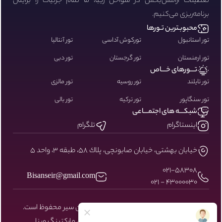
تعطیلات آرامش‌بخش در سواحل زیبا، ما تمام جزئیات را برایتان
برنامه‌ریزی می‌کنیم.
محبوبـترین تـورها
تور استانبول
تورکوش آداسی
تور آنتالیا
تور ارمنستان
تور گرجستان
تور دبی
تـــورهای خـــاص
تور تایلند
تور روسیه
تور مالزی
تور سنگاپور
تور ترکیه
تور بالی
شبکـــه های اجتمـــاعی
اینستاگرام
تلگرام
خيابان بهشتى، خيابان صابونچى، پلاك ٥٨، طبقه ٣، واحد ٥
۰۲۱-58308
Bisanseir@gmail.com
43000030 - 021
کلیه حقوق مادی و معنوی سایت نزد بیسان سیر محفوظ است.