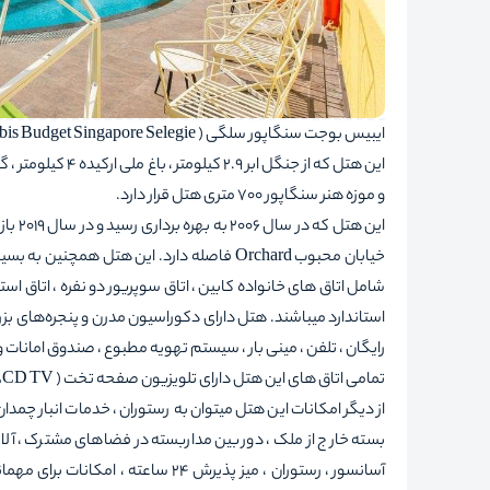
ایبیس بوجت سنگاپور سلگی ( Ibis Budget Singapore Selegie ) هتلی ست سه ستاره که در منطقه سنگاپور واقع شده است.
و موزه هنر سنگاپور 700 متری هتل قرار دارد.
خیابان محبوب Orchard فاصله دارد. این هتل 
شامل اتاق های خانواده کابین ، اتاق سوپریور دو نفره ، اتاق استان
استاندارد میباشند. هتل دارای دکوراسیون مدرن و پنجره‌های بز
رایگان ، تلفن ، مینی بار ، سیستم تهویه مطبوع ، صندوق امانات 
تمامی اتاق های این هتل دارای تلویزیون صفحه تخت ( LCD TV ) و اینترنت بیسیم ( WiFi ) رایگان می باشند.
از دیگر امکانات این هتل میتوان به رستوران ، خدمات انبار چمدا
بسته خارج از ملک ، دوربین مداربسته در فضاهای مشترک ، آلا
آسانسور ، رستوران ، میز پذیرش 24 