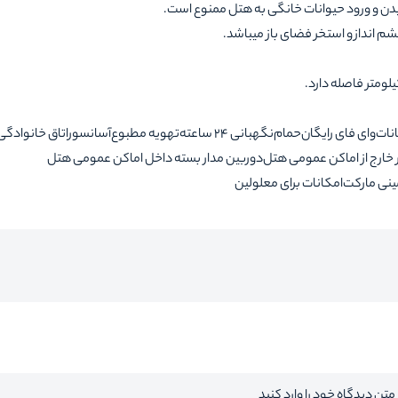
یدن و ورود حیوانات خانگی به هتل ممنوع است.
م انداز و استخر فضای باز میباشد.
نات
وای فای رایگان
حمام
نگهبانی 24 ساعته
تهویه مطبوع
آسانسور
اتاق خانوادگی
 خارج از اماکن عمومی هتل
دوربین مدار بسته داخل اماکن عمومی هتل
ینی مارکت
امکانات برای معلولین