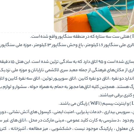
این هتل که در سال 2006 به بهره برداری رسید و در سال 2019 بازساز
همچنین به بسیاری از مکان‌های فرهنگی از جمله معبد سری لاکشمی نارایانان و موزه ملی نزدی
دارد دو نفره ، اتاق دو نفره کابین ، اتاق سوپریور توئین ، اتاق سه نفره کابین و ات
رگ هستند. همچنین کلیه اتاق‌ها مجهز به حمام به همراه حوله ، سشوار و لوازم 
و کتری برقی میباشند.
ن ، سرویس بیداری ، خدمات پذیرایی ، امنیت ایمنی ، کپسول های آتش نشانی ، دورب
رم دود ، دسترسی به کارت کلید عمومی ، مینی مارکت در محل ، اتاق های غیر س
ساعته ، امکانات برای مهمانان معلول ، پارکینگ موجود نیست ، خشکشویی ، میز مطالعه ، آشپزخانه ، کت