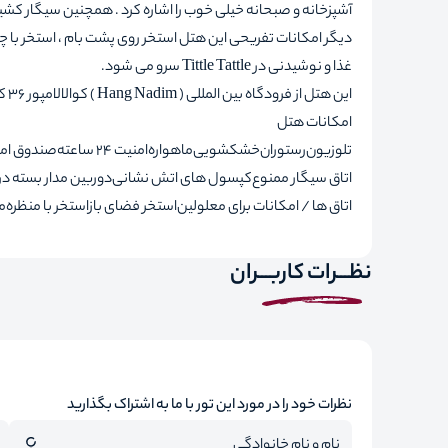
آشپزخانه و صبحانه خیلی خوب را اشاره کرد . همچنین سیگار کش
دیگر امکانات تفریحی این هتل استخر روی پشت بام ، استخر با چش
غذا و نوشیدنی در Tittle Tattle سرو می شود.
این هتل از فرودگاه بین المللی ( Hang Nadim ) کوالالامپور 36 کیلومتر فاصله دارد.
امکانات هتل
تلوزیون
رستوران
خشکشویی
ماهواره
امنیت 24 ساعته
صندوق اما
اتاق سیگار ممنوع
کپسول های اتش نشانی
دوربین مدار بسته در
اتاق ها / امکانات برای معلولین
استخر فضای باز
استخر با منظره
م
نظـــرات کاربـــران
نظرات خود را در مورد این تور با ما به اشتراک بگذارید