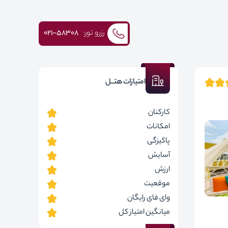
رزرو تور:
۰۲۱-58308
امتیازات هتــل
کارکنان
امکانات
پاکیزگی
آسایش
ارزش
موقعیت
وای فای رایگان
میانگین امتیاز کل