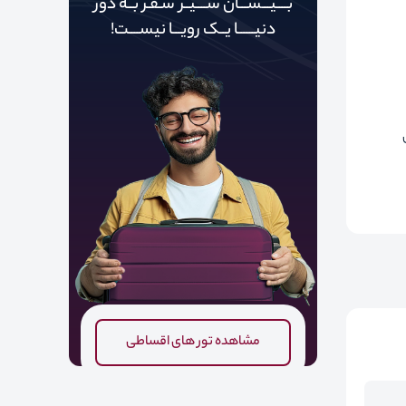
بــــیـــســـان ســــیــر سـفـر بــه دور‌‌‌‌
دنیـــــ‌‌ـا یــک رویـــا نیســــت!
مشاهده تور های اقساطی