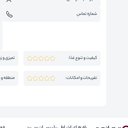
کیفیت و تنوع غذا:
تمیزی و زی
تفریحات و امکانات:
منطقه و 
راه هـای ارتبـاطی با بیســـان ســـیر:
308