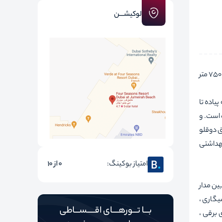
لوکیشـــن
این هتل که از جنگل ابر 2.9 کیلومتر ، باغ ملی ارکیده 4 کیلومتر ، گالری ملی سنگاپور 1.6 کیلومتر ، باغ وحش سنگاپور 13 کیلومتر ، موزه ملی سنگاپور 750 متر
ی شده است و 95 اتاق دارد که به سادگی تزئین شده‌ است. این هتل 15 دقیقه پیاده تا
ک است. و
اق دوقلو
بهداشتی
امتیاز بوکینگ:
0 از 10
ین مدار
یگاری ،
بـــا تـــورهــــای اقـــــســـاطی
ری برقی ،