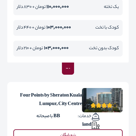
110,000,000
یک تخته
تومان + 830 دلار
103,000,000
کودک با تخت
تومان + 440 دلار
103,000,000
کودک بدون تخت
تومان + 210 دلار
Four Points by Sheraton Kuala
Lumpur, City Centre
خدمات:
BB با صبحانه
land
رزرو رایگان