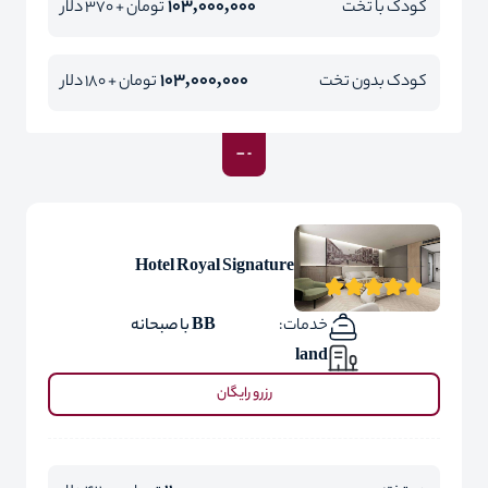
103,000,000
کودک با تخت
تومان + 370 دلار
103,000,000
کودک بدون تخت
تومان + 180 دلار
Hotel Royal Signature
خدمات:
BB با صبحانه
land
رزرو رایگان