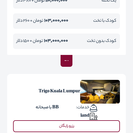
110,000,000
یک تخته
تومان + 380 دلار
103,000,000
کودک با تخت
تومان + 260 دلار
103,000,000
کودک بدون تخت
تومان + 150 دلار
Trigo Kuala Lumpur
خدمات:
BB با صبحانه
land
رزرو رایگان