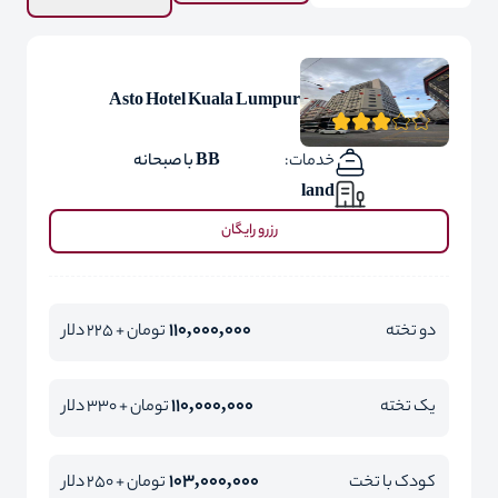
Asto Hotel Kuala Lumpur
خدمات:
BB با صبحانه
land
رزرو رایگان
110,000,000
دو تخته
تومان + 225 دلار
110,000,000
یک تخته
تومان + 330 دلار
103,000,000
کودک با تخت
تومان + 250 دلار