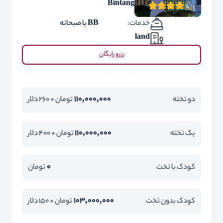
Bintang
خدمات:
BB با صبحانه
land
رزرو رایگان
110,000,000
دو تخته
تومان + 260 دلار
110,000,000
یک تخته
تومان + 400 دلار
0
کودک با تخت
تومان
103,000,000
کودک بدون تخت
تومان + 150 دلار