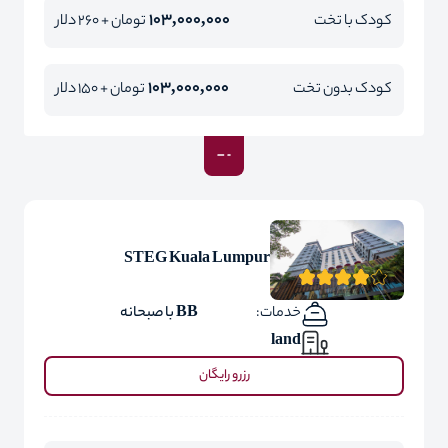
103,000,000
کودک با تخت
تومان + 260 دلار
103,000,000
کودک بدون تخت
تومان + 150 دلار
STEG Kuala Lumpur
خدمات:
BB با صبحانه
land
رزرو رایگان