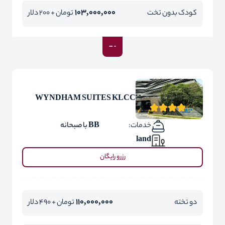
103,000,000
کودک بدون تخت
تومان + 200 دلار
WYNDHAM SUITES KLCC
خدمات:
BB با صبحانه
land
رزرو رایگان
110,000,000
دو تخته
تومان + 490 دلار