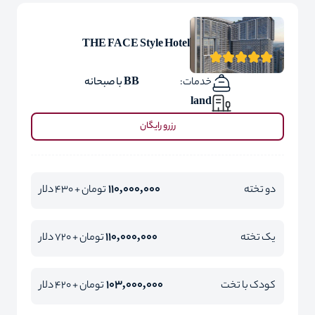
THE FACE Style Hotel
خدمات:
BB با صبحانه
land
رزرو رایگان
110,000,000
دو تخته
تومان + 430 دلار
110,000,000
یک تخته
تومان + 720 دلار
103,000,000
کودک با تخت
تومان + 420 دلار