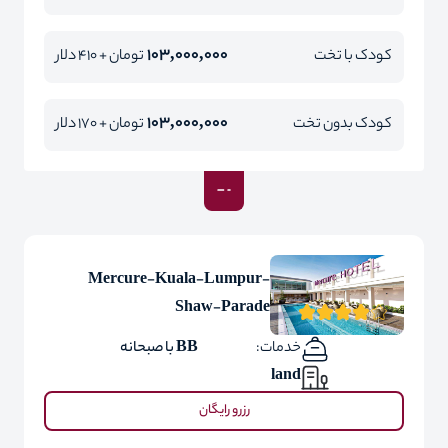
103,000,000
کودک با تخت
تومان + 410 دلار
103,000,000
کودک بدون تخت
تومان + 170 دلار
Mercure-Kuala-Lumpur-
Shaw-Parade
خدمات:
BB با صبحانه
land
رزرو رایگان