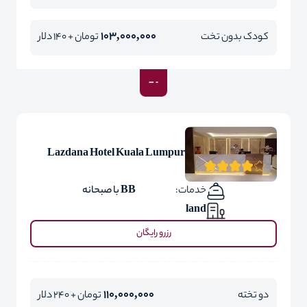
103,000,000
کودک بدون تخت
تومان + 140 دلار
Lazdana Hotel Kuala Lumpur
خدمات:
BB با صبحانه
land
رزرو رایگان
110,000,000
دو تخته
تومان + 240 دلار