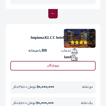
Impiana KLCC hotel
خدمات:
BB با صبحانه
land
رزرو رایگان
110,000,000
دو تخته
تومان + 350 دلار
110,000,000
یک تخته
تومان + 580 دلار