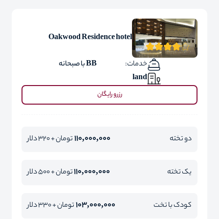
Oakwood Residence hotel
خدمات:
BB با صبحانه
land
رزرو رایگان
110,000,000
دو تخته
تومان + 320 دلار
110,000,000
یک تخته
تومان + 500 دلار
103,000,000
کودک با تخت
تومان + 330 دلار