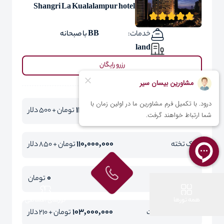
Shangri La Kualalampur hotel
خدمات:
BB با صبحانه
land
رزرو رایگان
110,000,000
دو تخته
تومان + 500 دلار
110,000,000
یک تخته
تومان + 850 دلار
0
کودک با تخت
تومان
همه تورها
تورهای اقساطی
103,000,000
کودک بدون تخت
تومان + 210 دلار