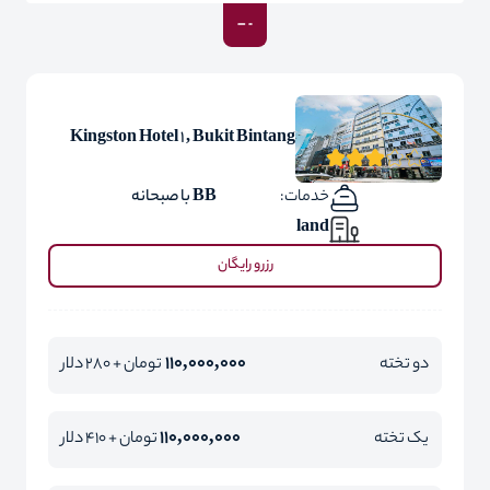
Kingston Hotel 1 , Bukit Bintang
خدمات:
BB با صبحانه
land
رزرو رایگان
110,000,000
دو تخته
تومان + 280 دلار
110,000,000
یک تخته
تومان + 410 دلار