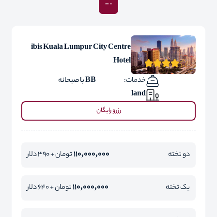
ibis Kuala Lumpur City Centre
Hotel
خدمات:
BB با صبحانه
land
رزرو رایگان
110,000,000
دو تخته
تومان + 390 دلار
110,000,000
یک تخته
تومان + 640 دلار