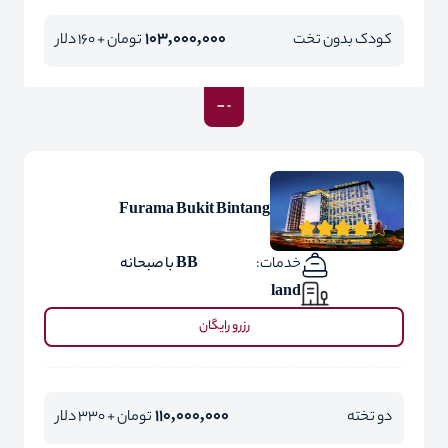
103,000,000
کودک بدون تخت
تومان + 160 دلار
Furama Bukit Bintang
خدمات:
BB با صبحانه
land
رزرو رایگان
110,000,000
دو تخته
تومان + 330 دلار