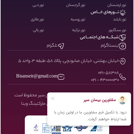
تور ارمنستان
تور گرجستان
تور دبی
تـــورهای خـــاص
تور تایلند
تور روسیه
تور مالزی
تور سنگاپور
تور ترکیه
تور بالی
شبکـــه های اجتمـــاعی
اینستاگرام
تلگرام
خيابان بهشتى، خيابان صابونچى، پلاك ٥٨، طبقه ٣، واحد ٥
۰۲۱-58308
Bisanseir@gmail.com
43000030 - 021
کلیه حقوق مادی و معنوی سایت نزد بیسان سیر محفوظ است.
طراحی و توسعه توسط شرکت دیجیتال مارکتینگ
وبنا