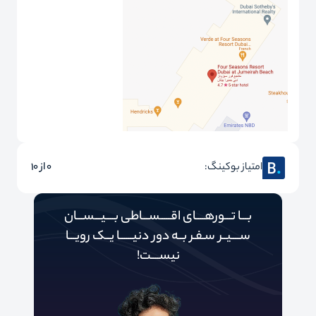
امتیاز بوکینگ:
0 از 10
بـــا تـــورهــــای اقـــــســـاطی بــــیـــســـان
ســــیــر سـفـر بــه دور‌‌‌‌ دنیـــــ‌‌ـا یــک رویـــا
نیســــت!