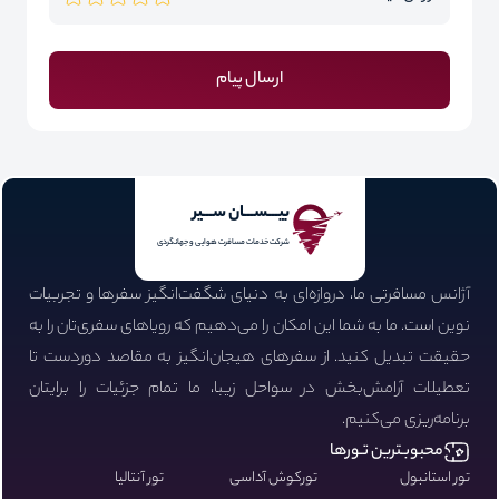
ارسال پیام
بیـــســـان ســـیر
شرکت خدمات مسافرت هوایی و جهانگردی
آژانس مسافرتی ما، دروازه‌ای به دنیای شگفت‌انگیز سفرها و تجربیات
نوین است. ما به شما این امکان را می‌دهیم که رویاهای سفری‌تان را به
حقیقت تبدیل کنید. از سفرهای هیجان‌انگیز به مقاصد دوردست تا
تعطیلات آرامش‌بخش در سواحل زیبا، ما تمام جزئیات را برایتان
برنامه‌ریزی می‌کنیم.
محبوبـترین تـورها
تور استانبول
تورکوش آداسی
تور آنتالیا