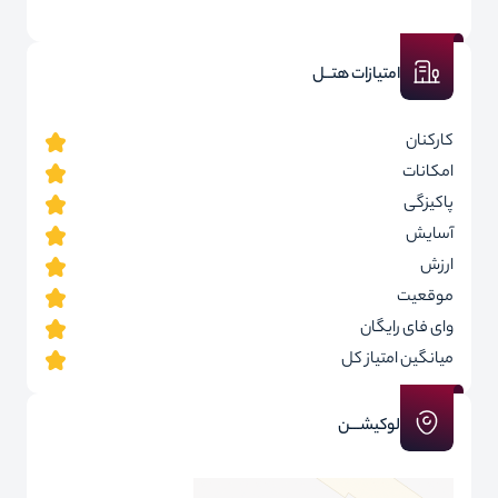
امتیازات هتــل
کارکنان
امکانات
پاکیزگی
آسایش
ارزش
موقعیت
وای فای رایگان
میانگین امتیاز کل
لوکیشـــن