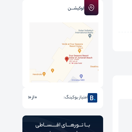
لوکیشـــن
امتیاز بوکینگ:
0 از 10
بـــا تـــورهــــای اقـــــســـاطی