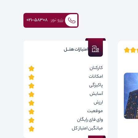
رزرو تور:
۰۲۱-58308
امتیازات هتــل
کارکنان
امکانات
پاکیزگی
آسایش
ارزش
موقعیت
وای فای رایگان
میانگین امتیاز کل