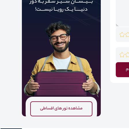
بــــیـــســـان ســــیــر سـفـر بــه دور‌‌‌‌
دنیـــــ‌‌ـا یــک رویـــا نیســــت!
م
مشاهده تور های اقساطی