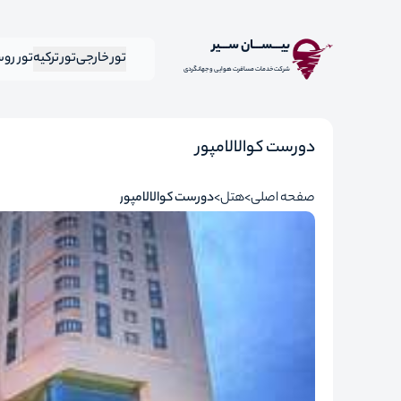
بیـــســـان ســـیر
تور خارجی
تور ترکیه
تور رو
شرکت خدمات مسافرت هوایی و جهانگردی
دورست کوالالامپور
صفحه اصلی
هتل
دورست کوالالامپور