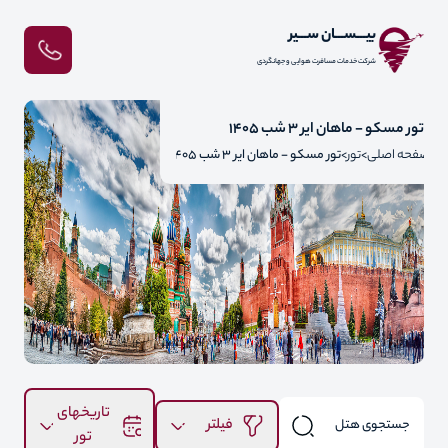
بیـــســـان ســـیر
شرکت خدمات مسافرت هوایی و جهانگردی
تور مسکو - ماهان ایر 3 شب 1405
صفحه اصلی
تور
تور مسکو - ماهان ایر 3 شب 1405
تاریخهای
فیلتر
تور