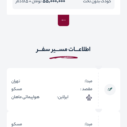
55,000,000
کودک بدون تخت
تومان + 185 دلار
اطلاعـــات مســـیر سفـــر
مبدا:
تهران
مقصد :
مسکو
ایرلاین:
هواپیمائی ماهان
مبدا:
مسکو