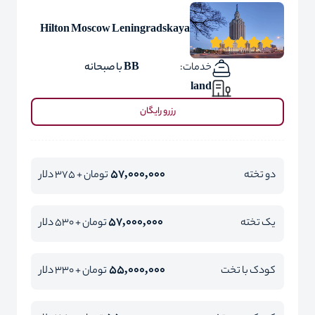
Hilton Moscow Leningradskaya
خدمات:
BB با صبحانه
land
رزرو رایگان
57,000,000
دو تخته
تومان + 375 دلار
57,000,000
یک تخته
تومان + 530 دلار
55,000,000
کودک با تخت
تومان + 330 دلار