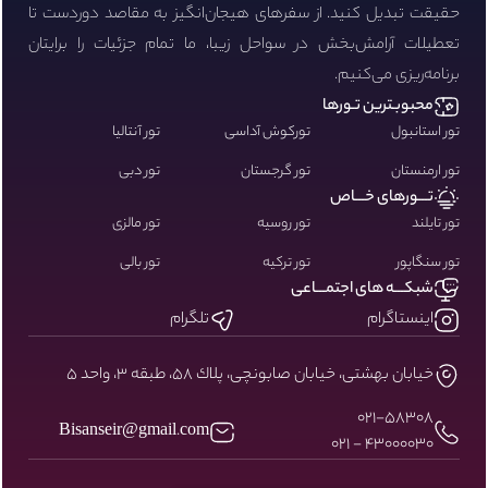
حقیقت تبدیل کنید. از سفرهای هیجان‌انگیز به مقاصد دوردست تا
تعطیلات آرامش‌بخش در سواحل زیبا، ما تمام جزئیات را برایتان
برنامه‌ریزی می‌کنیم.
محبوبـترین تـورها
تور استانبول
تورکوش آداسی
تور آنتالیا
تور ارمنستان
تور گرجستان
تور دبی
تـــورهای خـــاص
تور تایلند
تور روسیه
تور مالزی
تور سنگاپور
تور ترکیه
تور بالی
شبکـــه های اجتمـــاعی
اینستاگرام
تلگرام
خيابان بهشتى، خيابان صابونچى، پلاك ٥٨، طبقه ٣، واحد ٥
۰۲۱-58308
Bisanseir@gmail.com
43000030 - 021