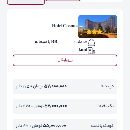
Hotel Cosmos
خدمات:
BB با صبحانه
land
رزرو رایگان
57,000,000
دو تخته
تومان + 265 دلار
57,000,000
یک تخته
تومان + 370 دلار
55,000,000
کودک با تخت
تومان + 195 دلار