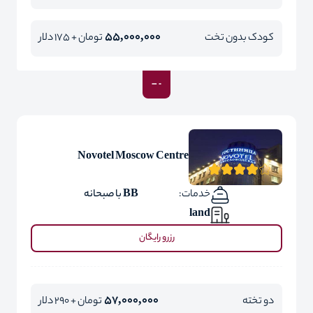
55,000,000
کودک بدون تخت
تومان + 175 دلار
Novotel Moscow Centre
خدمات:
BB با صبحانه
land
رزرو رایگان
57,000,000
دو تخته
تومان + 290 دلار