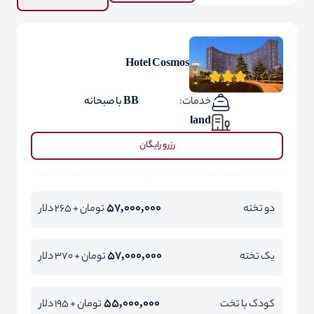
Hotel Cosmos
خدمات:
BB با صبحانه
land
رزرو رایگان
57,000,000
دو تخته
تومان + 265 دلار
57,000,000
یک تخته
تومان + 370 دلار
55,000,000
کودک با تخت
تومان + 195 دلار