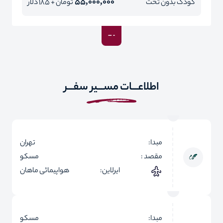
55,000,000
کودک بدون تخت
تومان + 185 دلار
اطلاعـــات مســـیر سفـــر
مبدا:
تهران
مقصد :
مسکو
ایرلاین:
هواپیمائی ماهان
مبدا:
مسکو