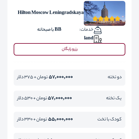
Hilton Moscow Leningradskaya
خدمات:
BB با صبحانه
land
رزرو رایگان
57,000,000
دو تخته
تومان + 375 دلار
57,000,000
یک تخته
تومان + 530 دلار
55,000,000
کودک با تخت
تومان + 330 دلار