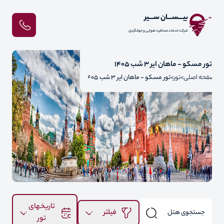
بیـــســـان ســـیر
شرکت خدمات مسافرت هوایی و جهانگردی
تور مسکو - ماهان ایر 3 شب 1405
صفحه اصلی
تور
تور مسکو - ماهان ایر 3 شب 1405
تاریخهای
فیلتر
تور