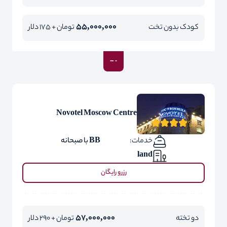
55,000,000
کودک بدون تخت
تومان + 175 دلار
Novotel Moscow Centre
خدمات:
BB با صبحانه
land
رزرو رایگان
57,000,000
دو تخته
تومان + 290 دلار