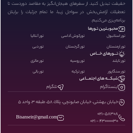
حقیقت تبدیل کنید. از سفرهای هیجان‌انگیز به مقاصد دوردست تا
تعطیلات آرامش‌بخش در سواحل زیبا، ما تمام جزئیات را برایتان
برنامه‌ریزی می‌کنیم.
محبوبـترین تـورها
تور استانبول
تورکوش آداسی
تور آنتالیا
تور ارمنستان
تور گرجستان
تور دبی
تـــورهای خـــاص
تور تایلند
تور روسیه
تور مالزی
تور سنگاپور
تور ترکیه
تور بالی
شبکـــه های اجتمـــاعی
اینستاگرام
تلگرام
خيابان بهشتى، خيابان صابونچى، پلاك ٥٨، طبقه ٣، واحد ٥
۰۲۱-58308
Bisanseir@gmail.com
43000030 - 021