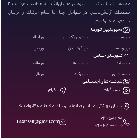
حقیقت تبدیل کنید. از سفرهای هیجان‌انگیز به مقاصد دوردست تا
تعطیلات آرامش‌بخش در سواحل زیبا، ما تمام جزئیات را برایتان
برنامه‌ریزی می‌کنیم.
محبوبـترین تـورها
تور استانبول
تورکوش آداسی
تور آنتالیا
تور ارمنستان
تور گرجستان
تور دبی
تـــورهای خـــاص
تور تایلند
تور روسیه
تور مالزی
تور سنگاپور
تور ترکیه
تور بالی
شبکـــه های اجتمـــاعی
اینستاگرام
تلگرام
خيابان بهشتى، خيابان صابونچى، پلاك ٥٨، طبقه ٣، واحد ٥
۰۲۱-58308
Bisanseir@gmail.com
43000030 - 021