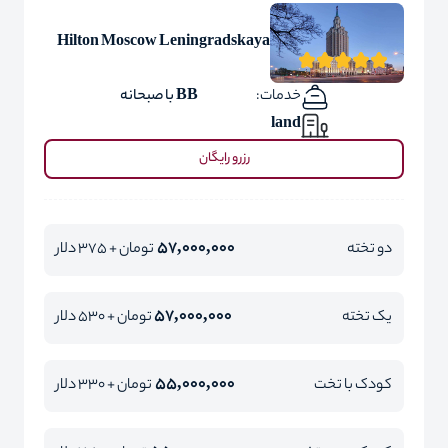
Hilton Moscow Leningradskaya
خدمات:
BB با صبحانه
land
رزرو رایگان
57,000,000
دو تخته
تومان + 375 دلار
57,000,000
یک تخته
تومان + 530 دلار
55,000,000
کودک با تخت
تومان + 330 دلار