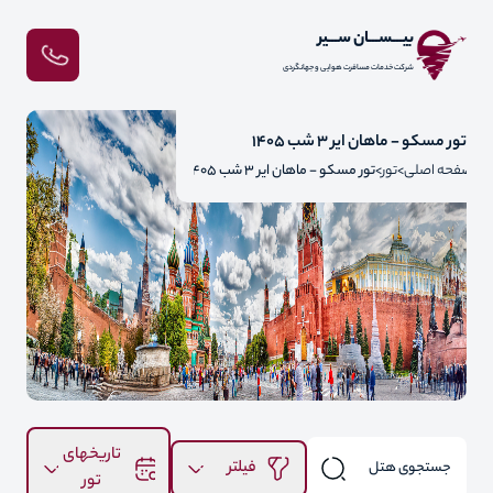
بیـــســـان ســـیر
شرکت خدمات مسافرت هوایی و جهانگردی
تور مسکو - ماهان ایر 3 شب 1405
صفحه اصلی
تور
تور مسکو - ماهان ایر 3 شب 1405
تاریخهای
فیلتر
تور