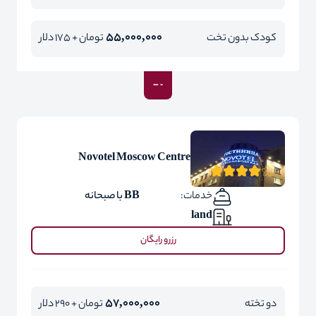
55,000,000
کودک بدون تخت
تومان + 175 دلار
Novotel Moscow Centre
خدمات:
BB با صبحانه
land
رزرو رایگان
57,000,000
دو تخته
تومان + 290 دلار