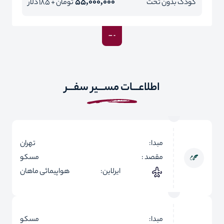
55,000,000
کودک بدون تخت
تومان + 185 دلار
اطلاعـــات مســـیر سفـــر
مبدا:
تهران
مقصد :
مسکو
ایرلاین:
هواپیمائی ماهان
مبدا:
مسکو