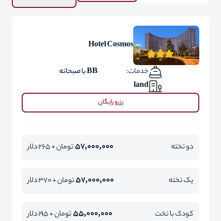
Hotel Cosmos
خدمات:
BB با صبحانه
land
رزرو رایگان
57,000,000
دو تخته
تومان + 265 دلار
57,000,000
یک تخته
تومان + 370 دلار
55,000,000
کودک با تخت
تومان + 195 دلار