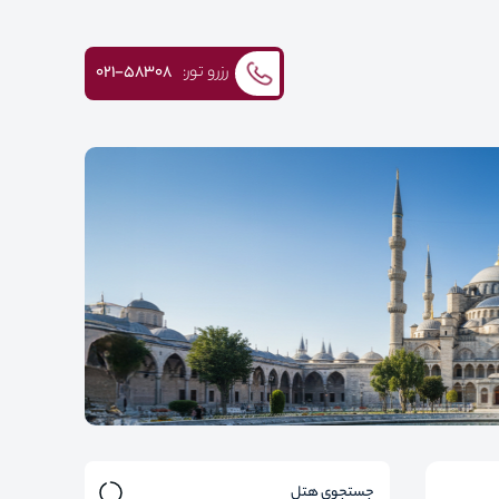
رزرو تور:
۰۲۱-58308