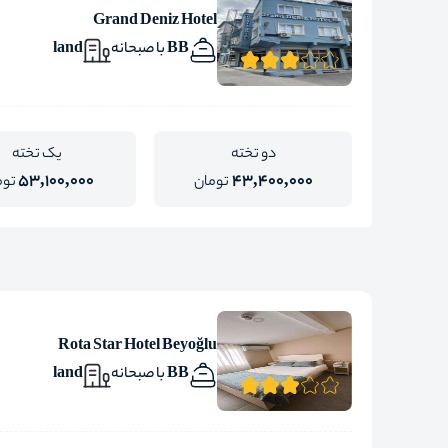
Grand Deniz Hotel
BB با صبحانه
land
دو تخته
یک تخته
53,100,000
43,400,000
تومان
توم
Rota Star Hotel Beyoğlu
BB با صبحانه
land