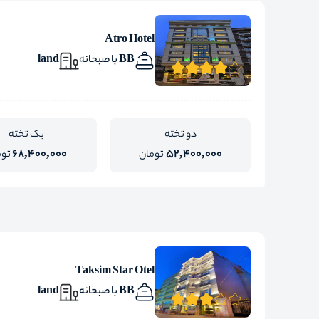
Atro Hotel
BB با صبحانه
land
دو تخته
یک تخته
68,400,000
52,400,000
تومان
توم
Taksim Star Otel
BB با صبحانه
land