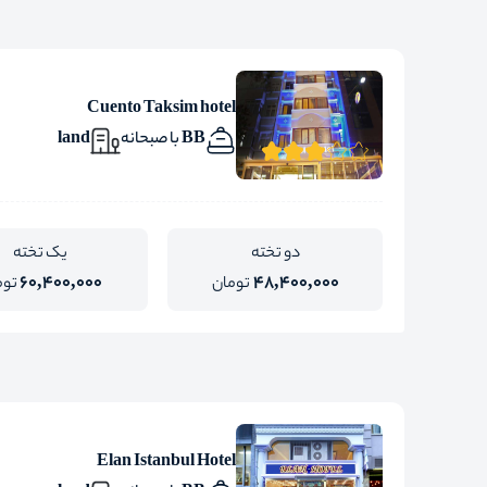
Cuento Taksim hotel
BB با صبحانه
land
دو تخته
یک تخته
60,400,000
48,400,000
تومان
توم
Elan Istanbul Hotel