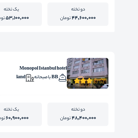
دو تخته
یک تخته
53,100,000
44,600,000
تومان
توم
Monopol Istanbul hotel
BB با صبحانه
land
دو تخته
یک تخته
60,900,000
48,400,000
تومان
توم