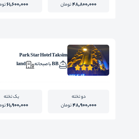
61,600,000
48,800,000
تومان
توم
Park Star Hotel Taksim
BB با صبحانه
land
دو تخته
یک تخته
61,900,000
48,900,000
تومان
توم