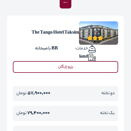
The Tango Hotel Taksim
خدمات:
BB با صبحانه
land
رزرو رایگان
57,900,000
دو تخته
تومان
79,400,000
یک تخته
تومان