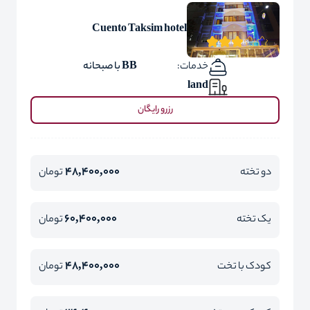
Cuento Taksim hotel
خدمات:
BB با صبحانه
land
رزرو رایگان
48,400,000
دو تخته
تومان
60,400,000
یک تخته
تومان
48,400,000
کودک با تخت
تومان