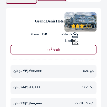
Grand Deniz Hotel
خدمات:
BB با صبحانه
land
رزرو رایگان
43,400,000
دو تخته
تومان
53,100,000
یک تخته
تومان
43,400,000
کودک با تخت
تومان