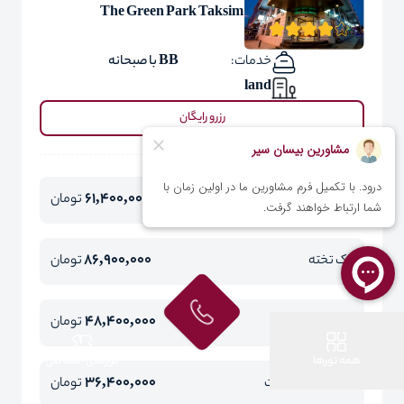
The Green Park Taksim
خدمات:
BB با صبحانه
land
رزرو رایگان
61,400,000
دو تخته
تومان
86,900,000
یک تخته
تومان
48,400,000
کودک با تخت
تومان
همه تورها
تورهای اقساطی
36,400,000
کودک بدون تخت
تومان