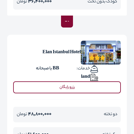
36,400,000
کودک بدون تخت
تومان
Elan Istanbul Hotel
خدمات:
BB با صبحانه
land
رزرو رایگان
48,800,000
دو تخته
تومان