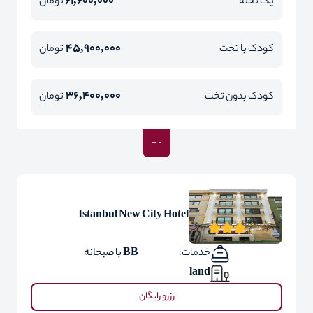
61,600,000
یک تخته
تومان
45,900,000
کودک با تخت
تومان
36,400,000
کودک بدون تخت
تومان
Istanbul New City Hotel
خدمات:
BB با صبحانه
land
رزرو رایگان