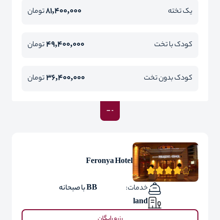
81,400,000
یک تخته
تومان
49,400,000
کودک با تخت
تومان
36,400,000
کودک بدون تخت
تومان
Feronya Hotel
خدمات:
BB با صبحانه
land
رزرو رایگان