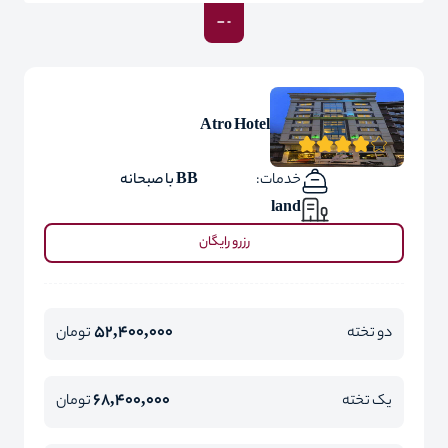
Atro Hotel
خدمات:
BB با صبحانه
land
رزرو رایگان
52,400,000
دو تخته
تومان
68,400,000
یک تخته
تومان