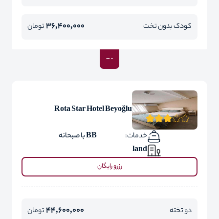
36,400,000
کودک بدون تخت
تومان
Rota Star Hotel Beyoğlu
خدمات:
BB با صبحانه
land
رزرو رایگان
44,600,000
دو تخته
تومان