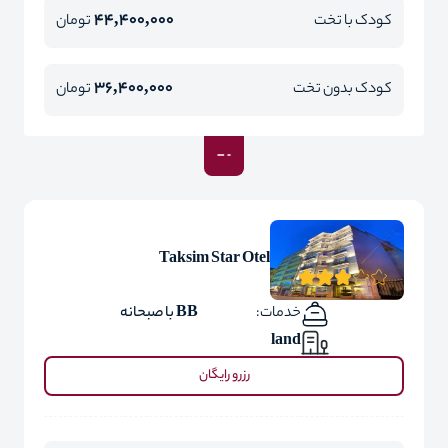
44,400,000
کودک با تخت
تومان
36,400,000
کودک بدون تخت
تومان
Taksim Star Otel
خدمات:
BB با صبحانه
land
رزرو رایگان