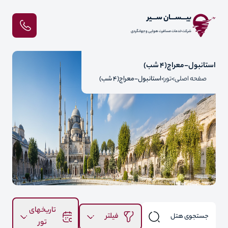
بیـــســـان ســـیر
شرکت خدمات مسافرت هوایی و جهانگردی
استانبول-معراج(4 شب)
صفحه اصلی
تور
استانبول-معراج(4 شب)
تاریخهای
فیلتر
تور