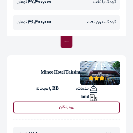
47,400,000
کودک با تخت
تومان
36,400,000
کودک بدون تخت
تومان
Mineo Hotel Taksim
خدمات:
BB با صبحانه
land
رزرو رایگان