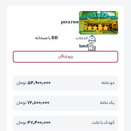
pera rose
خدمات:
BB با صبحانه
land
رزرو رایگان
54,900,000
دو تخته
تومان
72,800,000
یک تخته
تومان
47,400,000
کودک با تخت
تومان