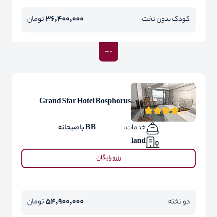
36,400,000
کودک بدون تخت
تومان
Grand Star Hotel Bosphorus
خدمات:
BB با صبحانه
land
رزرو رایگان
54,900,000
دو تخته
تومان