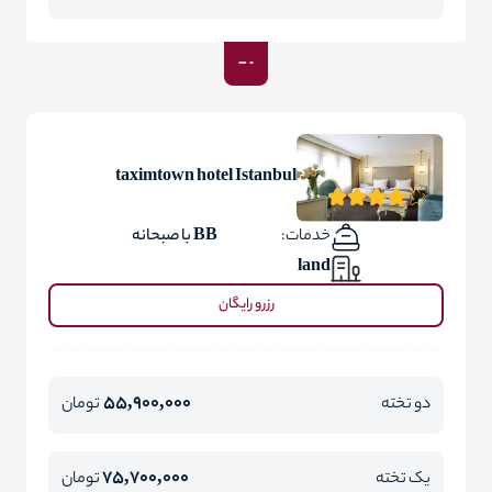
taximtown hotel Istanbul
خدمات:
BB با صبحانه
land
رزرو رایگان
55,900,000
دو تخته
تومان
75,700,000
یک تخته
تومان