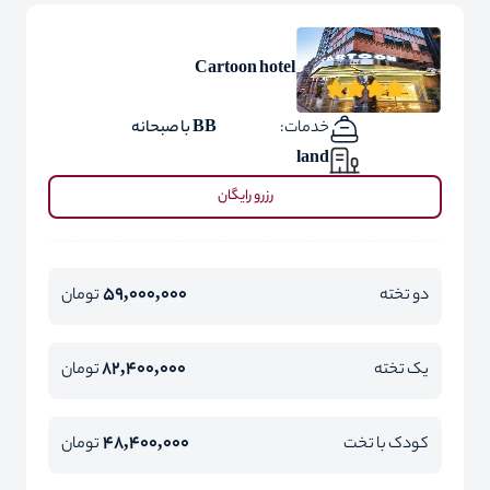
Cartoon hotel
خدمات:
BB با صبحانه
land
رزرو رایگان
59,000,000
دو تخته
تومان
82,400,000
یک تخته
تومان
48,400,000
کودک با تخت
تومان