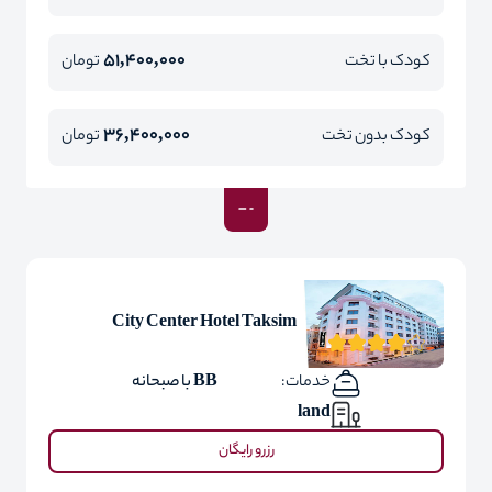
51,400,000
کودک با تخت
تومان
36,400,000
کودک بدون تخت
تومان
City Center Hotel Taksim
خدمات:
BB با صبحانه
land
رزرو رایگان