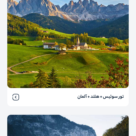
تور سوئیس + هلند + آلمان