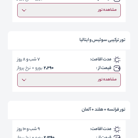
مشاهده تور
تور ترکیبی سوئیس و ایتالیا
مدت اقامت:
7 شب و 8 روز
قیمت از :
2,290
یورو + نرخ پرواز
مشاهده تور
تور فرانسه + هلند + آلمان
مدت اقامت:
9 شب و 10 روز