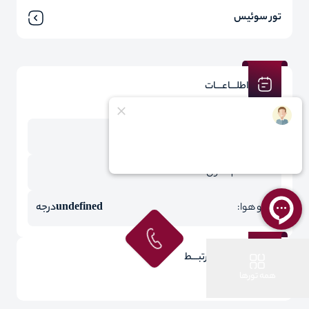
تور سوئیس
اطلـــاعـــات
مدت زمان پرواز از تهران :
ساعت هم اکنون :
آب و هوا:
undefined
درجه
مقـــالات مرتبـــط
همه تورها
تورهای اقساطی