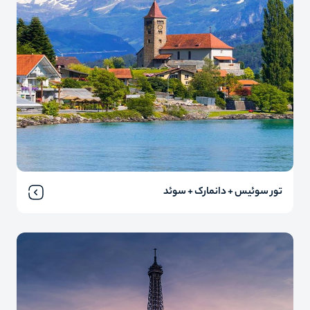
تور سوئیس + دانمارک + سوئد