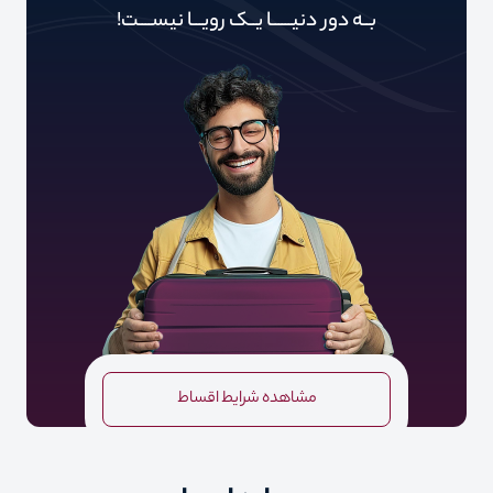
بــه دور‌‌‌‌ دنیـــــ‌‌ـا یــک رویـــا نیســــت!
مشاهده شرایط اقساط