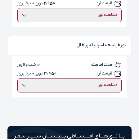
قیمت از :
2,950
یورو + نرخ پرواز
مشاهده تور
تور فرانسه + اسپانیا + پرتغال
مدت اقامت:
10 شب و 11 روز
قیمت از :
3,450
یورو + نرخ پرواز
مشاهده تور
بـــا تـــورهــــای اقـــــســـاطی بــــیـــســـان ســــیــر سـفـر