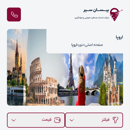
بیـــســـان ســـیر
شرکت خدمات مسافرت هوایی و جهانگردی
اروپا
صفحه اصلی
تور
اروپا
فیلتر
قیمت