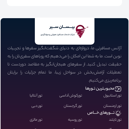
بیـــســـان ســـیر
شرکت خدمات مسافرت هوایی و جهانگردی
آژانس مسافرتی ما، دروازه‌ای به دنیای شگفت‌انگیز سفرها و تجربیات
نوین است. ما به شما این امکان را می‌دهیم که رویاهای سفری‌تان را به
حقیقت تبدیل کنید. از سفرهای هیجان‌انگیز به مقاصد دوردست تا
تعطیلات آرامش‌بخش در سواحل زیبا، ما تمام جزئیات را برایتان
برنامه‌ریزی می‌کنیم.
محبوبـترین تـورها
تور استانبول
تورکوش آداسی
تور آنتالیا
تور ارمنستان
تور گرجستان
تور دبی
تـــورهای خـــاص
تور تایلند
تور روسیه
تور مالزی