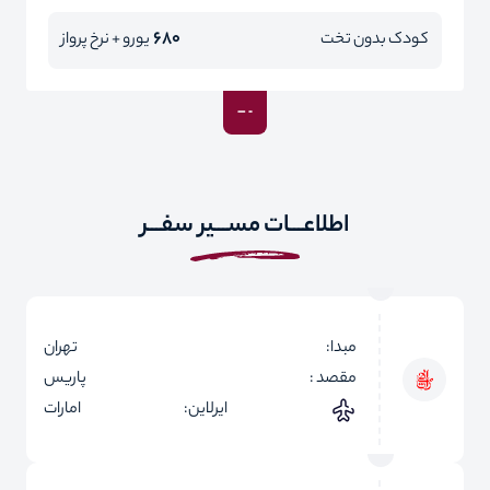
680
کودک بدون تخت
یورو + نرخ پرواز
اطلاعـــات مســـیر سفـــر
مبدا:
تهران
مقصد :
پاریس
ایرلاین:
امارات