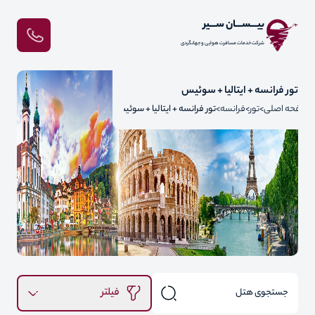
بیـــســـان ســـیر
شرکت خدمات مسافرت هوایی و جهانگردی
تور فرانسه + ایتالیا + سوئیس
صفحه اصلی
تور
فرانسه
تور فرانسه + ایتالیا + سوئیس
فیلتر