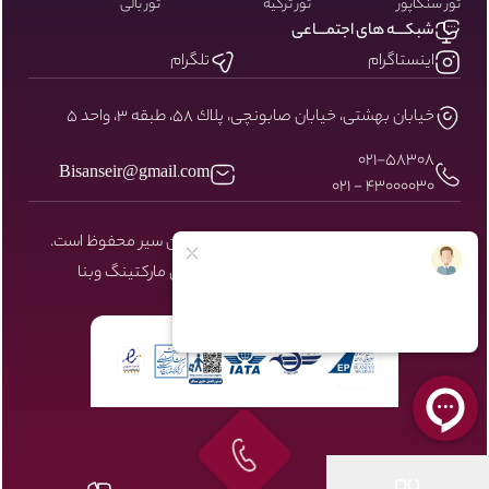
تور سنگاپور
تور ترکیه
تور بالی
شبکـــه های اجتمـــاعی
اینستاگرام
تلگرام
خيابان بهشتى، خيابان صابونچى، پلاك ٥٨، طبقه ٣، واحد ٥
۰۲۱-58308
Bisanseir@gmail.com
43000030 - 021
کلیه حقوق مادی و معنوی سایت نزد بیسان سیر محفوظ است.
طراحی و توسعه توسط شرکت دیجیتال مارکتینگ
وبنا