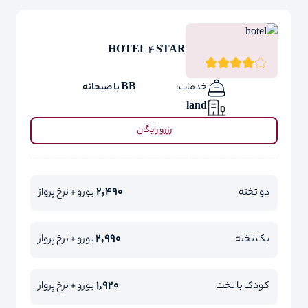
HOTEL 4 STAR
خدمات:
BB با صبحانه
land
رزرو رایگان
2,490
دو تخته
یورو + نرخ پرواز
2,990
یک تخته
یورو + نرخ پرواز
1,920
کودک با تخت
یورو + نرخ پرواز