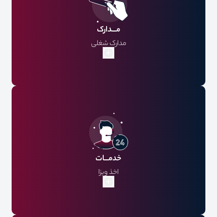
مـــدارک
مدارک شغلی
مدارک هویتی
تکمیل فرم مشخصات فردی
گذرنامه با حداقل 7 ماه اعتبار
اصل گذرنامه به همراه گذرنامه­‌های قبلی
2 قطعه عکس تمام رخ رنگی 4.5*3.5 جدید
پرینت حساب 3ماهه با مهر بانک و نامه تمکن مالی ( حداقل
300 میلیون)
خدمـــات
اخذ ویزا
گشت رایگان
بیمه مسافرتی
ترانسفر فرودگاهی