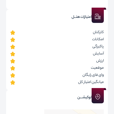
امتیازات هتــل
کارکنان
امکانات
پاکیزگی
آسایش
ارزش
موقعیت
وای فای رایگان
میانگین امتیاز کل
لوکیشـــن