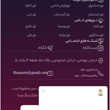
محبوبـترین تـورها
تور استانبول
تورکوش آداسی
تور آنتالیا
تور ارمنستان
تور گرجستان
تور دبی
تـــورهای خـــاص
تور تایلند
تور روسیه
تور مالزی
تور سنگاپور
تور ترکیه
تور بالی
شبکـــه های اجتمـــاعی
اینستاگرام
تلگرام
خيابان بهشتى، خيابان صابونچى، پلاك ٥٨، طبقه ٣، واحد ٥
۰۲۱-58308
Bisanseir@gmail.com
43000030 - 021
کلیه حقوق مادی و معنوی سایت نزد بیسان سیر محفوظ است.
طراحی و توسعه توسط شرکت دیجیتال مارکتینگ
وبنا