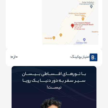
امتیاز بوکینگ:
0 از 10
بـــا تـــورهــــای اقـــــســـاطی بــــیـــســـان
ســــیــر سـفـر بــه دور‌‌‌‌ دنیـــــ‌‌ـا یــک رویـــا
نیســــت!