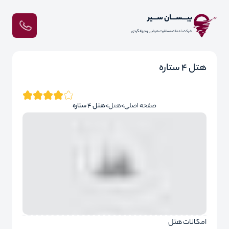
بیـــســـان ســـیر
شرکت خدمات مسافرت هوایی و جهانگردی
هتل 4 ستاره
صفحه اصلی
هتل
هتل 4 ستاره
امکانات هتل