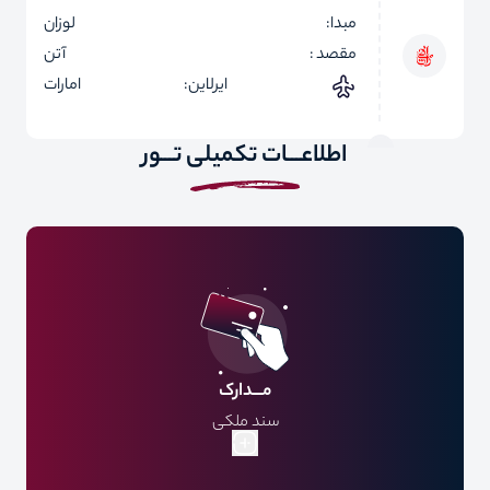
مبدا:
لوزان
مقصد :
آتن
ایرلاین:
امارات
اطلاعـــات تکمیلی تـــور
مـــدارک
سند ملکی
سابقه بیمه
مدارک شغلی