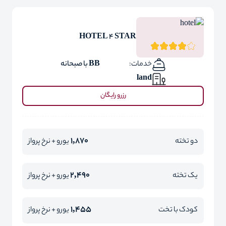
HOTEL 4 STAR
خدمات:
BB با صبحانه
land
رزرو رایگان
1,870
دو تخته
یورو + نرخ پرواز
2,490
یک تخته
یورو + نرخ پرواز
1,455
کودک با تخت
یورو + نرخ پرواز