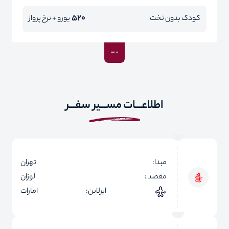
520
کودک بدون تخت
یورو + نرخ پرواز
اطلاعـــات مســـیر سفـــر
مبدا:
تهران
مقصد :
لوزان
ایرلاین:
امارات