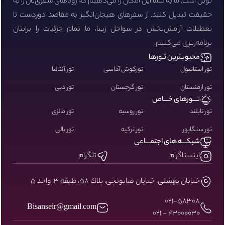
نوین است. ما به شما این امکان را می‌دهیم که رویاهای سفری‌تان را به
حقیقت تبدیل کنید. از سفرهای هیجان‌انگیز به مقاصد دوردست تا
تعطیلات آرامش‌بخش در سواحل زیبا، ما تمام جزئیات را برایتان
برنامه‌ریزی می‌کنیم.
محبوبـترین تـورها
تور استانبول
تورکوش آداسی
تور آنتالیا
تور ارمنستان
تور گرجستان
تور دبی
تـــورهای خـــاص
تور تایلند
تور روسیه
تور مالزی
تور سنگاپور
تور ترکیه
تور بالی
شبکـــه های اجتمـــاعی
اینستاگرام
تلگرام
خيابان بهشتى، خيابان صابونچى، پلاك ٥٨، طبقه ٣، واحد ٥
۰۲۱-58308
Bisanseir@gmail.com
43000030 - 021