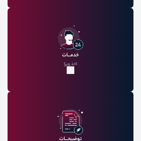
مدارک هویتی
تکمیل فرم مشخصات فردی
گذرنامه با حداقل 7 ماه اعتبار
اصل گذرنامه به همراه گذرنامه­‌های قبلی
2 قطعه عکس تمام رخ رنگی 4.5*3.5 جدید
پرینت حساب 3 ماهه با مهر بانک و نامه تمکن مالی ( حداقل
خدمـــات
300 میلیون)
اخذ ویزا
گشت رایگان
بیمه مسافرتی
ترانسفر فرودگاهی
ترانسفر بین شهری
راهنمای فارسی زبان
اقامت در هتل 4 ستاره با صبحانه
توضیحـــات