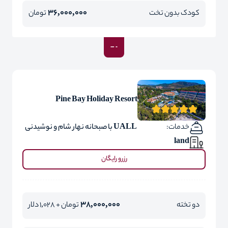
36,000,000
کودک بدون تخت
تومان
Pine Bay Holiday Resort
خدمات:
UALL با صبحانه نهار شام و نوشیدنی
land
رزرو رایگان
38,000,000
دو تخته
تومان + 1,028 دلار