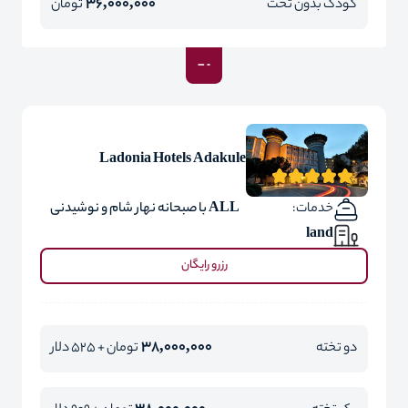
36,000,000
کودک بدون تخت
تومان
Ladonia Hotels Adakule
خدمات:
ALL با صبحانه نهار شام و نوشیدنی
land
رزرو رایگان
38,000,000
دو تخته
تومان + 525 دلار