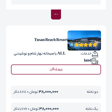
Tusan Beach Resort
خدمات:
ALL با صبحانه نهار شام و نوشیدنی
land
رزرو رایگان
38,000,000
دو تخته
تومان + 878 دلار
38,000,000
یک تخته
تومان + 1,706 دلار