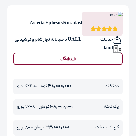
Asteria Ephesus Kusadasi
خدمات:
UALL با صبحانه نهار شام و نوشیدنی
land
رزرو رایگان
38,000,000
دو تخته
تومان + 644 یورو
38,000,000
یک تخته
تومان + 1,238 یورو
33,000,000
کودک با تخت
تومان + 80 یورو