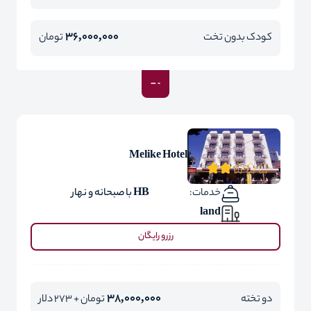
36,000,000
کودک بدون تخت
تومان
Melike Hotel
خدمات:
HB با صبحانه و نهار
land
رزرو رایگان
38,000,000
دو تخته
تومان + 273 دلار