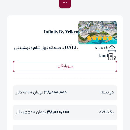
Infinity By Yelken
خدمات:
UALL با صبحانه نهار شام و نوشیدنی
land
رزرو رایگان
38,000,000
دو تخته
تومان + 932 دلار
38,000,000
یک تخته
تومان + 1,550 دلار