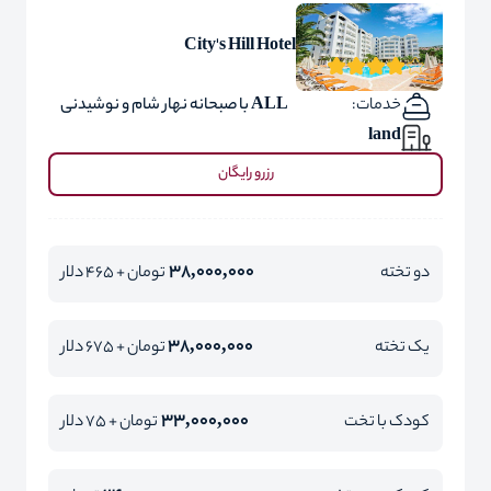
City's Hill Hotel
خدمات:
ALL با صبحانه نهار شام و نوشیدنی
land
رزرو رایگان
38,000,000
دو تخته
تومان + 465 دلار
38,000,000
یک تخته
تومان + 675 دلار
33,000,000
کودک با تخت
تومان + 75 دلار