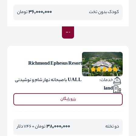
36,000,000
کودک بدون تخت
تومان
Richmond Ephesus Resort
خدمات:
UALL با صبحانه نهار شام و نوشیدنی
land
رزرو رایگان
38,000,000
دو تخته
تومان + 746 دلار