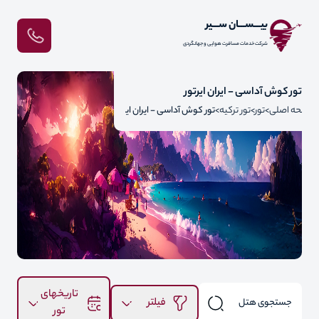
بیـــســـان ســـیر
شرکت خدمات مسافرت هوایی و جهانگردی
تور کوش آداسی - ایران ایرتور
صفحه اصلی
تور
تور ترکیه
تور کوش آداسی - ایران ایرتور
تاریخهای
فیلتر
تور