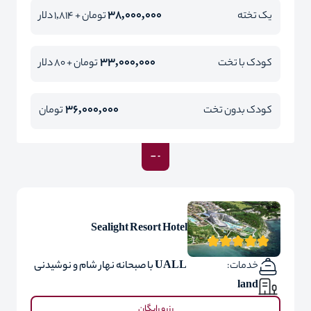
38,000,000
یک تخته
تومان + 1,814 دلار
33,000,000
کودک با تخت
تومان + 80 دلار
36,000,000
کودک بدون تخت
تومان
Sealight Resort Hotel
خدمات:
UALL با صبحانه نهار شام و نوشیدنی
land
رزرو رایگان