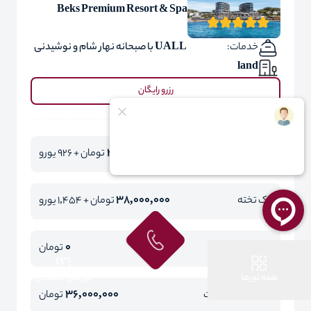
Beks Premium Resort & Spa
خدمات:
UALL با صبحانه نهار شام و نوشیدنی
land
رزرو رایگان
38,000,000
دو تخته
تومان + 926 یورو
38,000,000
یک تخته
تومان + 1,454 یورو
0
کودک با تخت
تومان
همه تورها
تورهای اقساطی
36,000,000
کودک بدون تخت
تومان