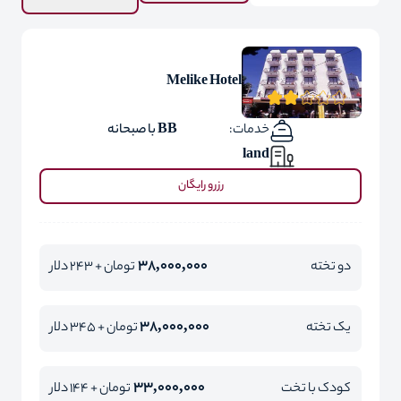
Melike Hotel
خدمات:
BB با صبحانه
land
رزرو رایگان
38,000,000
دو تخته
تومان + 243 دلار
38,000,000
یک تخته
تومان + 345 دلار
33,000,000
کودک با تخت
تومان + 144 دلار