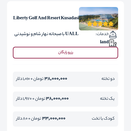
Liberty Golf And Resort Kusadasi
خدمات:
UALL با صبحانه نهار شام و نوشیدنی
land
رزرو رایگان
38,000,000
دو تخته
تومان + 1,010 دلار
38,000,000
یک تخته
تومان + 1,970 دلار
33,000,000
کودک با تخت
تومان + 80 دلار