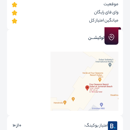
موقعیت
وای فای رایگان
میانگین امتیاز کل
لوکیشـــن
امتیاز بوکینگ:
0 از 10