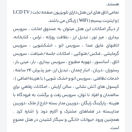
هستند.
تمامی اتاق های این هتل دارای تلویزیون صفحه تخت ( LCD TV
) و اینترنت بیسیم ( WiFi ) رایگان می باشند.
از دیگر امکانات این هتل میتوان به صندوق امانات ، سرویس
بیداری ، میز تور ، تبدیل ارز ، نظافت روزانه ، تراس ، کتابخانه،
اتاقهای عایق صدا ، سرویس اتو ، خشکشویی ، سرویس
گرمایشی ، فکس/فتوکپی ، امکانات جلسه/ضیافت ، سرویس
اتاق ، آسانسور ، تهویه مطبوع ، سرویس بیداری ، بار ، مینی بار ،
رستوران ، دربان ، انبار چمدان ، تبدیل ارز ، میز پذیرش 24 ساعته ،
خدمات نظافتی ، سرویس اتو و خشک شویی ( با هزینه اضافی ) ،
کپسول های آتش نشانی ، سالن آرایش ، امكانات رفاهي براي
سالمندان و افراد نا توان، سرويس رفت و برگشت به فرودگاه با
هزينه ، پاركينگ رايگان ، دوربین مدار بسته خارج از ملک ، دوربین
مداربسته در فضاهای مشترک و آلارم دود را اشاره کرد .
همچنین ورود حیوانات خانگی و سیگار کشیدن در هتل ممنوع
است.