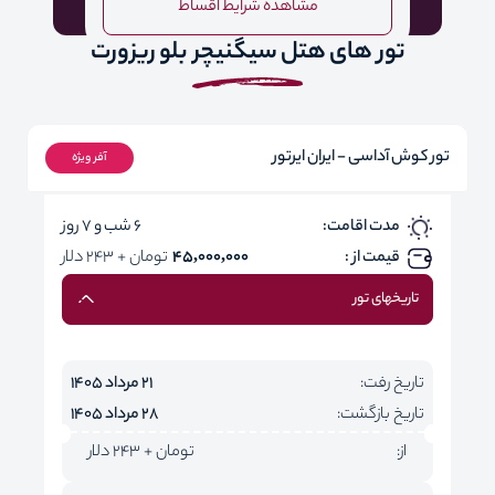
مشاهده شرایط اقساط
تور های هتل سیگنیچر بلو ریزورت
تور کوش آداسی - ایران ایرتور
آفر ویژه
مدت اقامت:
6 شب و 7 روز
قیمت از :
45,000,000
تومان + 243 دلار
تاریخهای تور
تاریخ رفت:
21 مرداد 1405
تاریخ بازگشت:
28 مرداد 1405
از:
تومان + 243 دلار