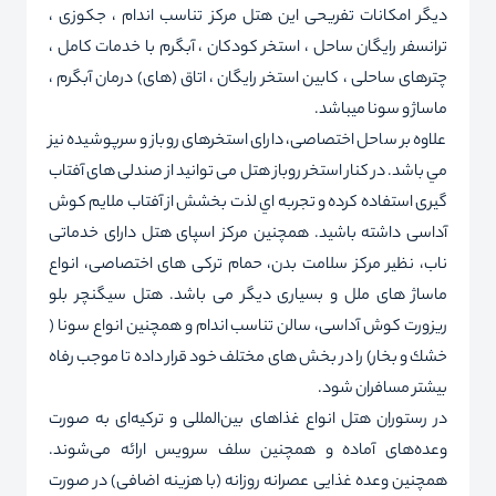
دیگر امکانات تفریحی این هتل مرکز تناسب اندام ، جکوزی ،
ترانسفر رایگان ساحل ، استخر کودکان ، آبگرم با خدمات کامل ،
چترهای ساحلی ، کابین استخر رایگان ، اتاق (های) درمان آبگرم ،
ماساژ و سونا میباشد.
علاوه بر ساحل اختصاصی، دارای استخرهای روباز و سرپوشیده نيز
مي باشد. در کنار استخر روباز هتل می توانید از صندلی های آفتاب
گیری استفاده کرده و تجربه اي لذت بخشش از آفتاب ملايم كوش
آداسی داشته باشيد. همچنين مركز اسپای هتل دارای خدماتی
ناب، نظير مركز سلامت بدن، حمام تركی های اختصاصی، انواع
ماساژ های ملل و بسياری ديگر می باشد. هتل سيگنچر بلو
ريزورت كوش آداسی، سالن تناسب اندام و همچنين انواع سونا (
خشك و بخار) را در بخش های مختلف خود قرار داده تا موجب رفاه
بيشتر مسافران شود.
در رستوران هتل انواع غذاهای بین‌المللی و ترکیه‌ای به صورت
وعده‌های آماده و همچنین سلف سرویس ارائه می‌شوند.
همچنین وعده غذایی عصرانه روزانه (با هزینه اضافی) در صورت