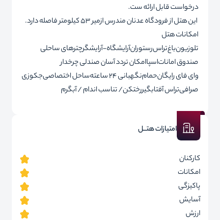
درخواست قابل ارائه ست.
این هتل از فرودگاه عدنان مندرس ازمیر 53 کیلومتر فاصله دارد.
امکانات هتل
تلوزیون
باغ
تراس
رستوران
آرایشگاه-آرایشگر
چترهای ساحلی
صندوق امانات
اسپا
امکان تردد آسان صندلی چرخدار
وای فای رایگان
حمام
نگهبانی 24 ساعته
ساحل اختصاصی
جکوزی
صرافی
تراس آفتابگیر
رختکن/ تناسب اندام / آبگرم
امتیازات هتــل
کارکنان
امکانات
پاکیزگی
آسایش
ارزش