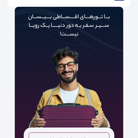
بـــا تـــورهــــای اقـــــســـاطی بــــیـــســـان
ســــیــر سـفـر بــه دور‌‌‌‌ دنیـــــ‌‌ـا یــک رویـــا
نیســــت!