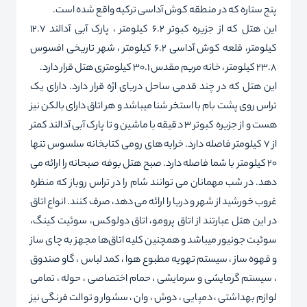
پنج ستاره که در منطقه کوش آداسی ترکیه واقع شده است.
این هتل که از جزیره کبوتر 6.2 کیلومتر ، پارک آبی آدالند 12.7
کیلومتر، قلعه کوش آداسی 6.2 کیلومتر ، شهر تاریخی افسوس
23.8 کیلومتر ، خانه مریم مقدس 30.1 کیلومتری هتل قرار دارد.
این هتل که در چند قدمی ساحل دریای اژه قرار دارد. دارای یک
تراس روی پشت بام با استخر شنا میباشد و هر اتاق دارای بالکن نیز
هست و از جزیره کبوتر 3 دقیقه با ماشین و تا پارک آبی آدالند کمتر
از 7 کیلومتر فاصله دارد. خرابه های رومی کتابخانه سلسوس تنها
20 کیلومتر با شما فاصله دارد. صبح هتل بوفه صبحانه را ارائه می
دهد. در شب مهمانان می توانند شام را در تراس روباز که منظره
غروب خورشید از شهر و دریا را ارائه می دهد، صرف کنند. انواع اتاق
در این هتل عبارتند از اتاق پرومو، اتاق دولوکس، سوئيت کینگ،
سوئیت جونیور میباشد و همچنین کلیه اتاق‌ها مجهز به چای ساز
و قهوه ساز ، سيستم تهويه مطبوع هوا ، كمد لباس ، گاو صندوق
، سيستم گرمايشی و سرمايشی ، حمام اختصاصی ، حوله ، تمامی
لوازم بهداشتی ، دمپايی ، دوش ، وان ، سشوار و توالت فرنگی نيز