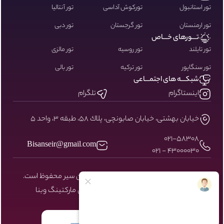
تور استانبول
تورکوش آداسی
تور آنتالیا
تور ارمنستان
تور گرجستان
تور دبی
تـــورهای خـــاص
تور تایلند
تور روسیه
تور مالزی
تور سنگاپور
تور ترکیه
تور بالی
شبکـــه های اجتمـــاعی
اینستاگرام
تلگرام
خيابان بهشتى، خيابان صابونچى، پلاك ٥٨، طبقه ٣، واحد ٥
۰۲۱-58308
Bisanseir@gmail.com
43000030 - 021
کلیه حقوق مادی و معنوی سایت نزد بیسان سیر محفوظ است.
طراحی و توسعه توسط شرکت دیجیتال مارکتینگ
وبنا