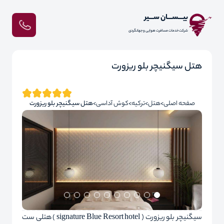
بیـــســـان ســـیر
شرکت خدمات مسافرت هوایی و جهانگردی
هتل سیگنیچر بلو ریزورت
صفحه اصلی
هتل
ترکیه
کوش آداسی
هتل سیگنیچر بلو ریزورت
سیگنیچر بلو ریزورت ( signature Blue Resort hotel ) هتلی ست