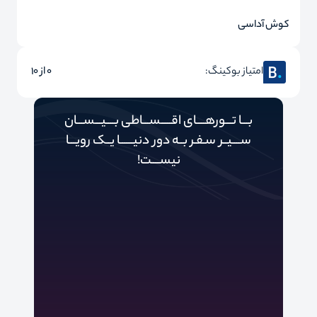
کوش آداسی
امتیاز بوکینگ:
0 از 10
بـــا تـــورهــــای اقـــــســـاطی بــــیـــســـان
ســــیــر سـفـر بــه دور‌‌‌‌ دنیـــــ‌‌ـا یــک رویـــا
نیســــت!