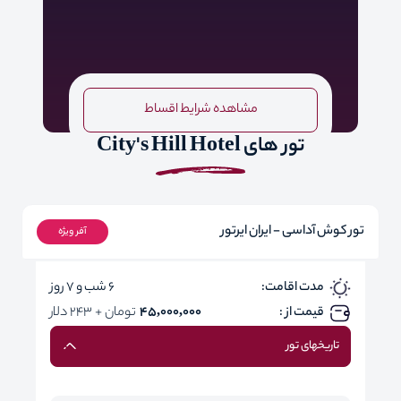
مشاهده شرایط اقساط
تور های City's Hill Hotel
تور کوش آداسی - ایران ایرتور
آفر ویژه
مدت اقامت:
6 شب و 7 روز
قیمت از :
45,000,000
تومان + 243 دلار
تاریخهای تور