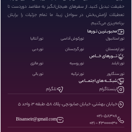
حقیقت تبدیل کنید. از سفرهای هیجان‌انگیز به مقاصد دوردست تا
تعطیلات آرامش‌بخش در سواحل زیبا، ما تمام جزئیات را برایتان
برنامه‌ریزی می‌کنیم.
محبوبـترین تـورها
تور استانبول
تورکوش آداسی
تور آنتالیا
تور ارمنستان
تور گرجستان
تور دبی
تـــورهای خـــاص
تور تایلند
تور روسیه
تور مالزی
تور سنگاپور
تور ترکیه
تور بالی
شبکـــه های اجتمـــاعی
اینستاگرام
تلگرام
خيابان بهشتى، خيابان صابونچى، پلاك ٥٨، طبقه ٣، واحد ٥
۰۲۱-58308
Bisanseir@gmail.com
43000030 - 021