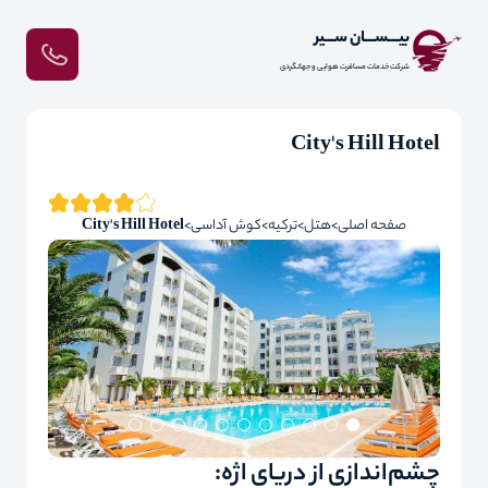
بیـــســـان ســـیر
شرکت خدمات مسافرت هوایی و جهانگردی
City's Hill Hotel
صفحه اصلی
هتل
ترکیه
کوش آداسی
City's Hill Hotel
چشم‌اندازی از دریای اژه: