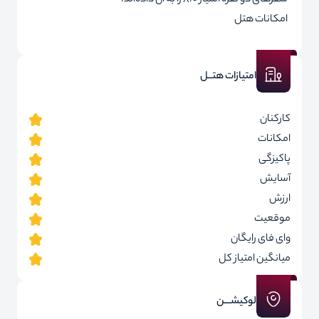
سفرهای دو نفره امتیاز ۸.۰ را به آن داده‌اند.
امکانات هتل
امتیازات هتــل
کارکنان
امکانات
پاکیزگی
آسایش
ارزش
موقعیت
وای فای رایگان
میانگین امتیاز کل
لوکیشـــن