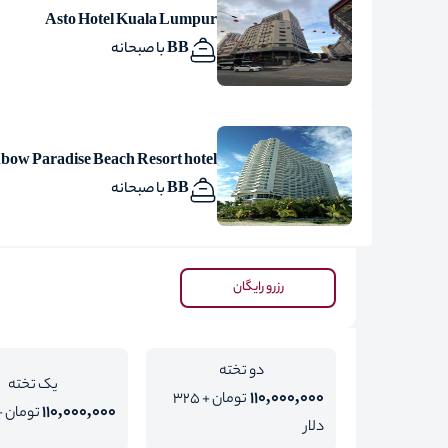
Asto Hotel Kuala Lumpur
BB با صبحانه
bow Paradise Beach Resort hotel
BB با صبحانه
رزرو رایگان
دو تخته
یک تخته
110,000,000
تومان + 325
110,000,000
تومان + 510 دل
دلار