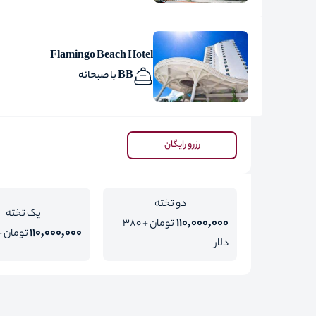
Flamingo Beach Hotel
BB با صبحانه
رزرو رایگان
دو تخته
یک تخته
110,000,000
تومان + 380
110,000,000
تومان + 600 دل
دلار