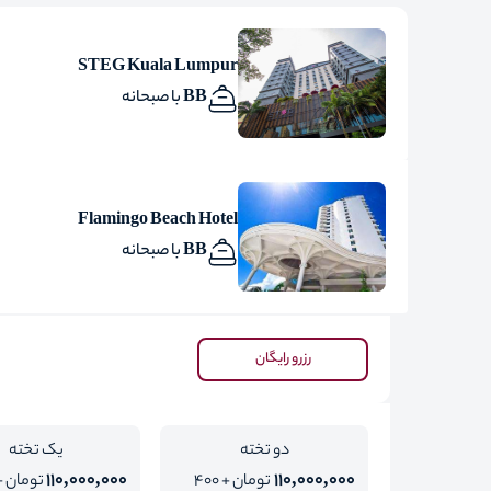
STEG Kuala Lumpur
BB با صبحانه
Flamingo Beach Hotel
BB با صبحانه
رزرو رایگان
دو تخته
یک تخته
110,000,000
110,000,000
تومان + 400