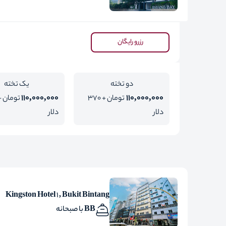
رزرو رایگان
دو تخته
یک تخته
110,000,000
110,000,000
تومان + 370
دلار
دلار
Kingston Hotel 1 , Bukit Bintang
BB با صبحانه