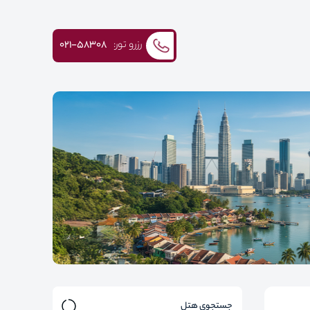
رزرو تور:
۰۲۱-58308