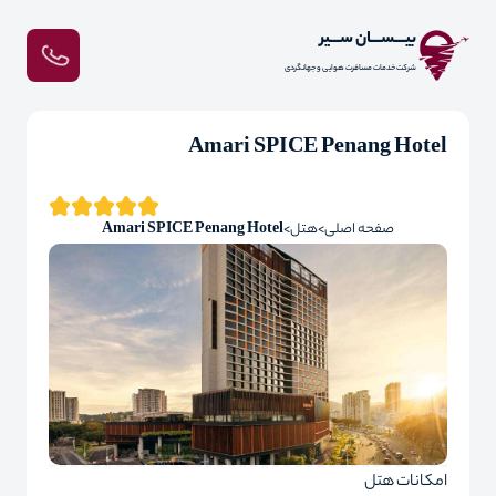
بیـــســـان ســـیر
شرکت خدمات مسافرت هوایی و جهانگردی
Amari SPICE Penang Hotel
صفحه اصلی
هتل
Amari SPICE Penang Hotel
امکانات هتل