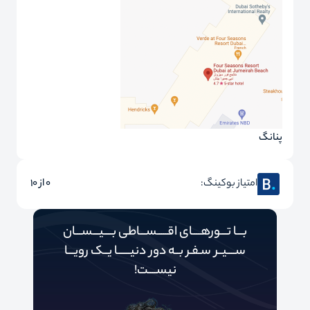
پنانگ
امتیاز بوکینگ:
0 از 10
بـــا تـــورهــــای اقـــــســـاطی بــــیـــســـان
ســــیــر سـفـر بــه دور‌‌‌‌ دنیـــــ‌‌ـا یــک رویـــا
نیســــت!