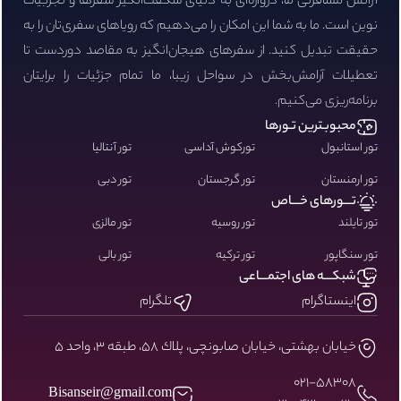
آژانس مسافرتی ما، دروازه‌ای به دنیای شگفت‌انگیز سفرها و تجربیات
نوین است. ما به شما این امکان را می‌دهیم که رویاهای سفری‌تان را به
حقیقت تبدیل کنید. از سفرهای هیجان‌انگیز به مقاصد دوردست تا
تعطیلات آرامش‌بخش در سواحل زیبا، ما تمام جزئیات را برایتان
برنامه‌ریزی می‌کنیم.
محبوبـترین تـورها
تور استانبول
تورکوش آداسی
تور آنتالیا
تور ارمنستان
تور گرجستان
تور دبی
تـــورهای خـــاص
تور تایلند
تور روسیه
تور مالزی
تور سنگاپور
تور ترکیه
تور بالی
شبکـــه های اجتمـــاعی
اینستاگرام
تلگرام
خيابان بهشتى، خيابان صابونچى، پلاك ٥٨، طبقه ٣، واحد ٥
۰۲۱-58308
Bisanseir@gmail.com