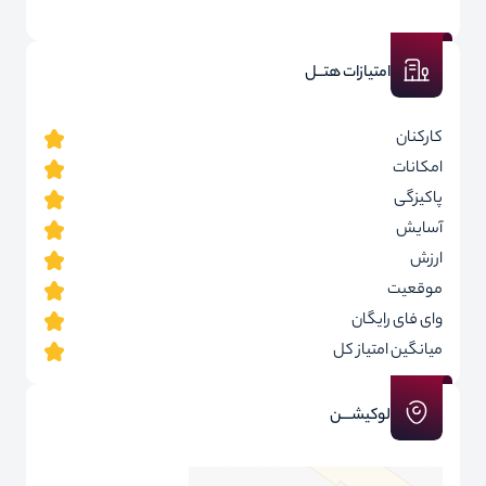
امتیازات هتــل
کارکنان
امکانات
پاکیزگی
آسایش
ارزش
موقعیت
وای فای رایگان
میانگین امتیاز کل
لوکیشـــن