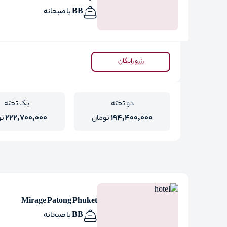
BB با صبحانه
رزرو رایگان
دو تخته
یک تخته
222,700,000
194,400,000
تومان
تو
Mirage Patong Phuket
BB با صبحانه