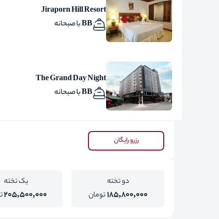
Jiraporn Hill Resort
BB با صبحانه
The Grand Day Night
BB با صبحانه
رزرو رایگان
دو تخته
یک تخته
205,500,000
185,800,000
تومان
ت