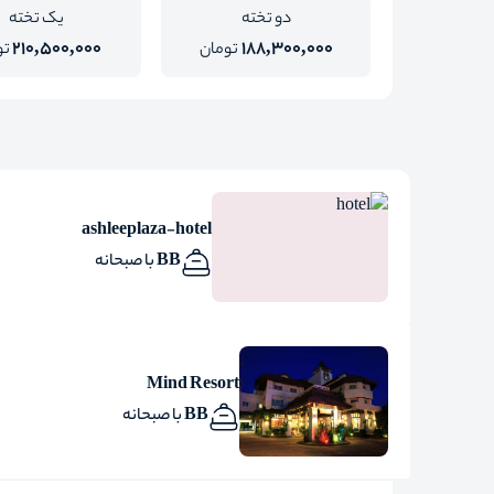
دو تخته
یک تخته
210,500,000
188,300,000
تومان
تو
ashleeplaza-hotel
BB با صبحانه
Mind Resort
BB با صبحانه