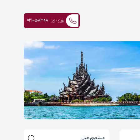
رزرو تور:
۰۲۱-58308