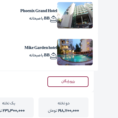
Phoenix Grand Hotel
BB با صبحانه
Mike Garden hotel
BB با صبحانه
رزرو رایگان
دو تخته
یک تخته
231,300,000
198,700,000
تومان
تو