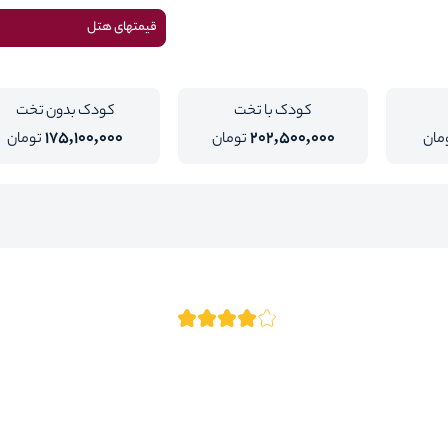
قیمتهای هتل
کودک با تخت
کودک بدون تخت
175,100,000
202,500,000
مان
تومان
تومان