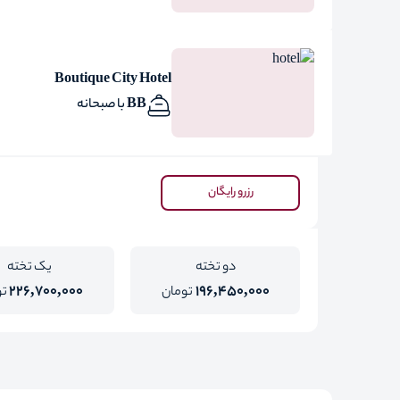
Boutique City Hotel
BB با صبحانه
رزرو رایگان
دو تخته
یک تخته
226,700,000
196,450,000
تومان
تو