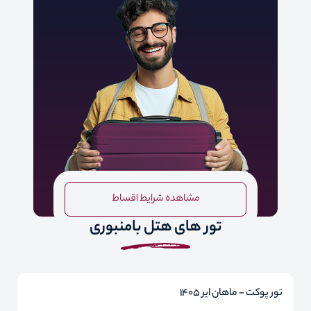
مشاهده شرایط اقساط
تور های هتل بامنبوری
تور پوکت - ماهان ایر 1405