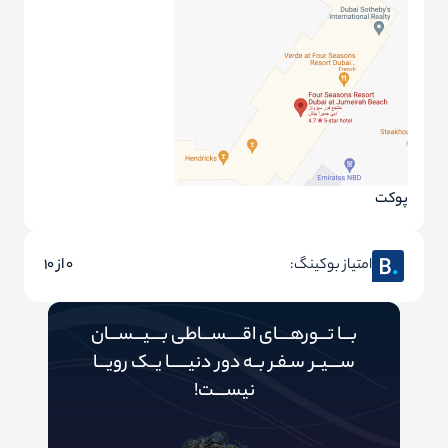
پوکت
امتیاز بوکینگ:
0 از 10
بـــا تـــورهــــای اقـــــســـاطی بــــیـــســـان
ســــیــر سـفـر بــه دور‌‌‌‌ دنیـــــ‌‌ـا یــک رویـــا
نیســــت!