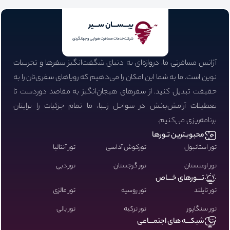
بیـــســـان ســـیر
شرکت خدمات مسافرت هوایی و جهانگردی
آژانس مسافرتی ما، دروازه‌ای به دنیای شگفت‌انگیز سفرها و تجربیات
نوین است. ما به شما این امکان را می‌دهیم که رویاهای سفری‌تان را به
حقیقت تبدیل کنید. از سفرهای هیجان‌انگیز به مقاصد دوردست تا
تعطیلات آرامش‌بخش در سواحل زیبا، ما تمام جزئیات را برایتان
برنامه‌ریزی می‌کنیم.
محبوبـترین تـورها
تور استانبول
تورکوش آداسی
تور آنتالیا
تور ارمنستان
تور گرجستان
تور دبی
تـــورهای خـــاص
تور تایلند
تور روسیه
تور مالزی
تور سنگاپور
تور ترکیه
تور بالی
شبکـــه های اجتمـــاعی