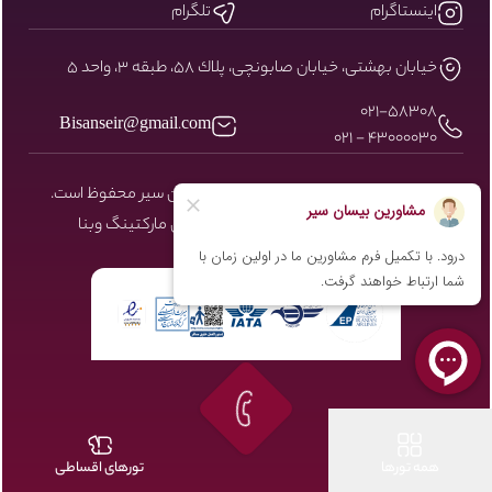
اینستاگرام
تلگرام
خيابان بهشتى، خيابان صابونچى، پلاك ٥٨، طبقه ٣، واحد ٥
۰۲۱-58308
Bisanseir@gmail.com
43000030 - 021
کلیه حقوق مادی و معنوی سایت نزد بیسان سیر محفوظ است.
طراحی و توسعه توسط شرکت دیجیتال مارکتینگ
وبنا
همه تورها
تورهای اقساطی