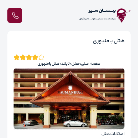
بیـــســـان ســـیر
شرکت خدمات مسافرت هوایی و جهانگردی
هتل بامنبوری
صفحه اصلی
هتل
تایلند
هتل بامنبوری
امکانات هتل