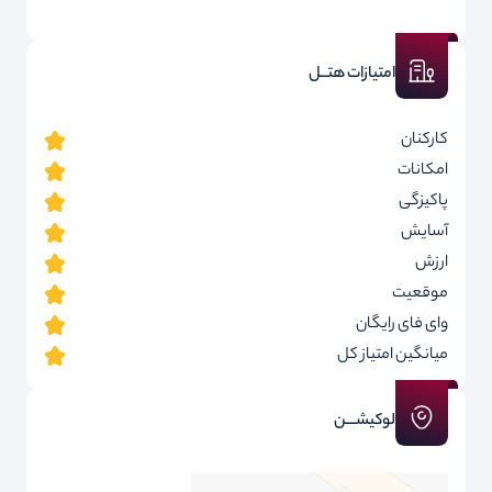
امتیازات هتــل
کارکنان
امکانات
پاکیزگی
آسایش
ارزش
موقعیت
وای فای رایگان
میانگین امتیاز کل
لوکیشـــن