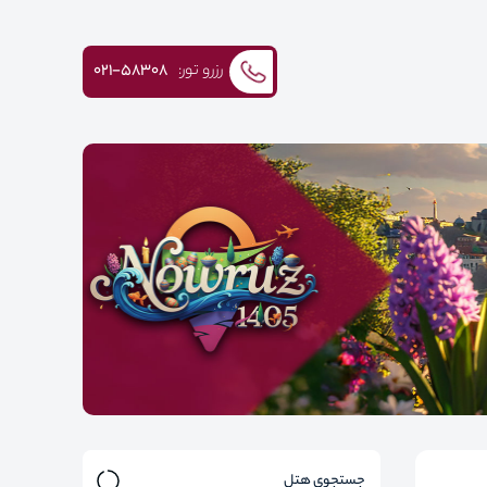
رزرو تور:
۰۲۱-58308