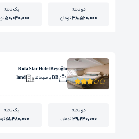
دو تخته
یک تخته
50,040,000
38,520,000
تومان
تو
Rota Star Hotel Beyoğlu
BB با صبحانه
land
دو تخته
یک تخته
51,480,000
39,240,000
تومان
توم