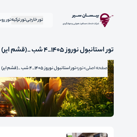
بیـــســـان ســـیر
تور خارجی
تور ترکیه
تور رو
شرکت خدمات مسافرت هوایی و جهانگردی
تور استانبول نوروز 1405_4 شب _(قشم ایر)
صفحه اصلی
تور
تور استانبول نوروز 1405_4 شب _(قشم ایر)