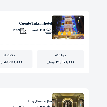
Cuento Taksim hotel
BB با صبحانه
land
دو تخته
یک تخته
52,920,000
39,960,000
تومان
توم
هتل جومبالی پلازا