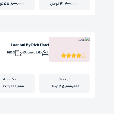
55,800,000
41,400,000
تومان
تو
Istanbul By Rich Hotel
BB با صبحانه
land
دو تخته
یک تخته
63,000,000
45,000,000
تومان
توم