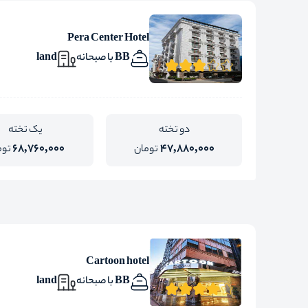
Pera Center Hotel
BB با صبحانه
land
دو تخته
یک تخته
68,760,000
47,880,000
تومان
توم
Cartoon hotel
BB با صبحانه
land