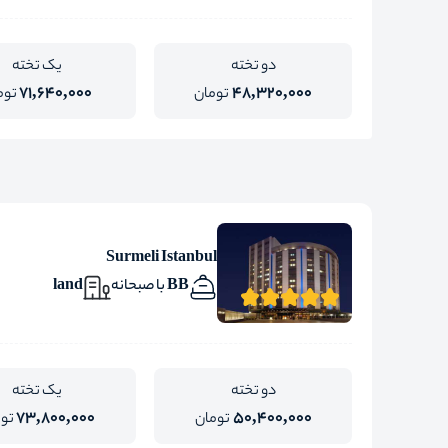
دو تخته
یک تخته
71,640,000
48,320,000
تومان
توم
Surmeli Istanbul
BB با صبحانه
land
دو تخته
یک تخته
73,800,000
50,400,000
تومان
تو