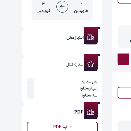
16
12
فروردین
فروردین
امتیاز هتل
ستاره هتل
پنج ستاره
چهار ستاره
سه ستاره
PDF
دانلود PDF