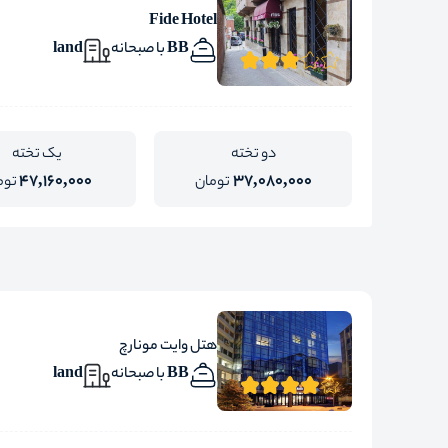
Fide Hotel
BB با صبحانه
land
دو تخته
یک تخته
47,160,000
37,080,000
تومان
توم
هتل وایت مونارچ
BB با صبحانه
land