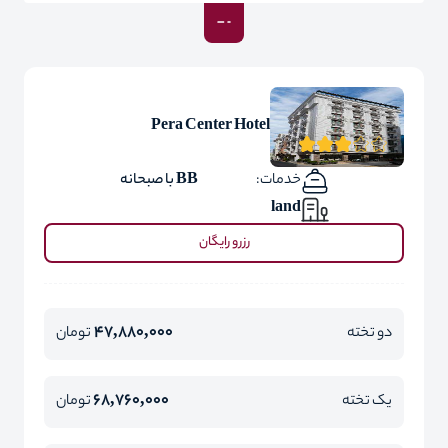
Pera Center Hotel
خدمات:
BB با صبحانه
land
رزرو رایگان
47,880,000
دو تخته
تومان
68,760,000
یک تخته
تومان