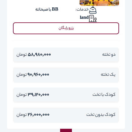
خدمات:
BB با صبحانه
land
رزرو رایگان
58,980,000
دو تخته
تومان
90,960,000
یک تخته
تومان
39,120,000
کودک با تخت
تومان
26,000,000
کودک بدون تخت
تومان