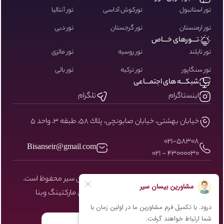
تور استانبول
تورکوش آداسی
تور آنتالیا
تور ارمنستان
تور گرجستان
تور دبی
تـــورهای خـــاص
تور تایلند
تور روسیه
تور مالزی
تور سنگاپور
تور ترکیه
تور بالی
شبکـــه های اجتمـــاعی
اینستاگرام
تلگرام
خيابان بهشتى، خيابان صابونچى، پلاك ٥٨، طبقه ٣، واحد ٥
۰۲۱-58308
Bisanseir@gmail.com
43000030 - 021
کلیه حقوق مادی و معنوی سایت نزد بیسان سیر محفوظ است.
طراحی و توسعه توسط شرکت دیجیتال مارکتینگ
وبنا