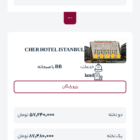
CHER HOTEL ISTANBUL
خدمات:
BB با صبحانه
land
رزرو رایگان
57,240,000
دو تخته
تومان
87,480,000
یک تخته
تومان