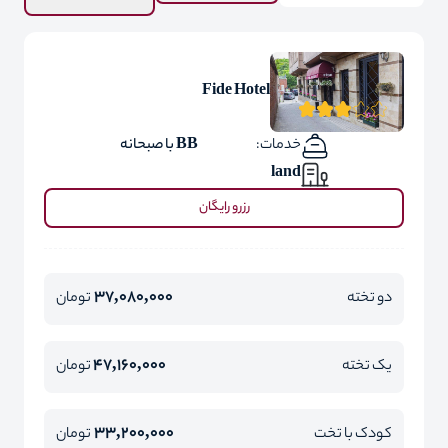
Fide Hotel
خدمات:
BB با صبحانه
land
رزرو رایگان
37,080,000
دو تخته
تومان
47,160,000
یک تخته
تومان
33,200,000
کودک با تخت
تومان