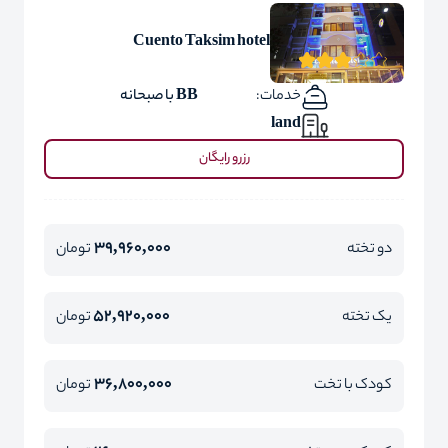
Cuento Taksim hotel
خدمات:
BB با صبحانه
land
رزرو رایگان
39,960,000
دو تخته
تومان
52,920,000
یک تخته
تومان
36,800,000
کودک با تخت
تومان