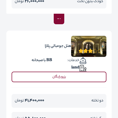
26,000,000
کودک بدون تخت
تومان
هتل جومبالی پلازا
خدمات:
BB با صبحانه
land
رزرو رایگان
41,400,000
دو تخته
تومان