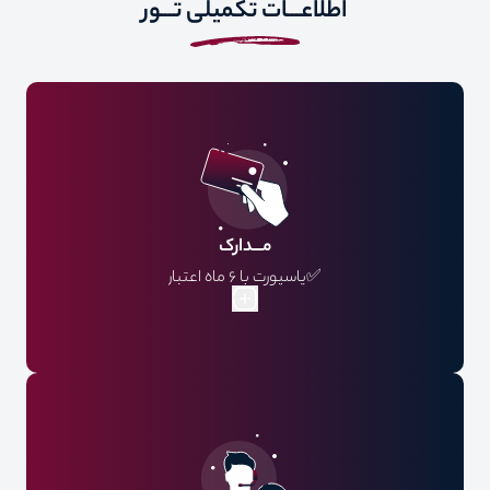
اطلاعـــات تکمیلی تـــور
مـــدارک
✅پاسپورت با 6 ماه اعتبار