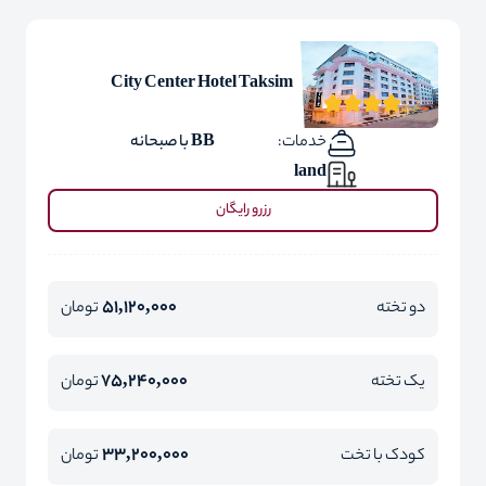
City Center Hotel Taksim
خدمات:
BB با صبحانه
land
رزرو رایگان
51,120,000
دو تخته
تومان
75,240,000
یک تخته
تومان
33,200,000
کودک با تخت
تومان