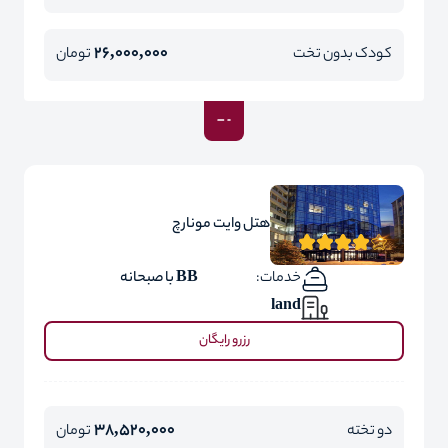
26,000,000
کودک بدون تخت
تومان
هتل وایت مونارچ
خدمات:
BB با صبحانه
land
رزرو رایگان
38,520,000
دو تخته
تومان