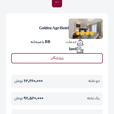
Golden Age Hotel
خدمات:
BB با صبحانه
land
رزرو رایگان
62,260,000
دو تخته
تومان
97,520,000
یک تخته
تومان