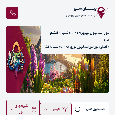
بیـــســـان ســـیر
شرکت خدمات مسافرت هوایی و جهانگردی
تور استانبول نوروز 1405_4 شب _(قشم
ایر)
فحه اصلی
تور
تور استانبول نوروز 1405_4 شب _(قشم ایر)
تاریخهای
فیلتر
تور