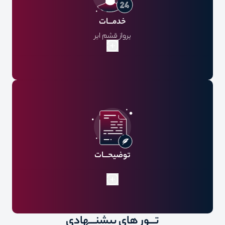
خدمـــات
پرواز قشم ایر
اقامت هتل با خدمات صبحانه
گشت شهری
ترانسفر فرودگاهی
بیمه مسافرتی
لیدر فارسی زبان
توضیحـــات
تـــور های پیشنـــهادی