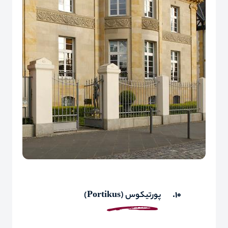
10.
پورتیکوس (
Portikus
)