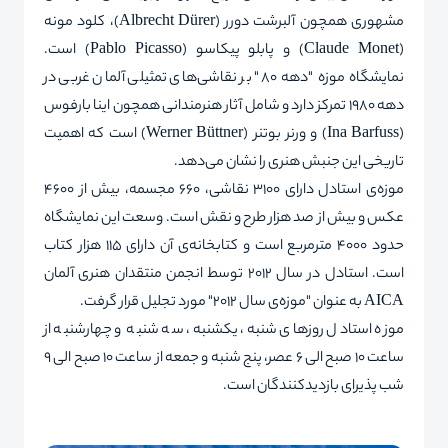
مشهوری همچون آلبرشت دورر (
Albrecht Dürer
)، کلود مونه
(
Claude Monet
) و پابلو پیکاسو (
Pablo Picasso
) است.
نمایشگاه موزه "دهه 80" بر نقاشی‌های تمثیلی آلمان غربی در
دهه 1980 تمرکز دارد و شامل آثار هنرمندانی همچون اینا بارفوس
(
Ina Barfuss
) و ورنر بوتنر (
Werner Büttner
) است که اهمیت
تاریخی این جنبش هنری را نشان می‌دهد.
موزه‌ی استادل دارای 3100 نقاشی، 660 مجسمه، بیش از 4600
عکس و بیش از صد هزار طرح و نقش است. وسعت این نمایشگاه
حدود 4000 مترمربع است و کتابخانه‌ی آن دارای 115 هزار کتاب
است. استادل در سال 2012 توسط انجمن منتقدان هنری آلمان
AICA
به عنوان "موزه‌ی سال 2012" مورد تجلیل قرار گرفت.
موزه استادل روزهای شنبه، یکشنبه، سه شنبه و چهارشنبه از
ساعت 10 صبح الی 6 عصر، پنج شنبه و جمعه از ساعت 10 صبح الی 9
شب پذیرای بازدیدکنندگان است.