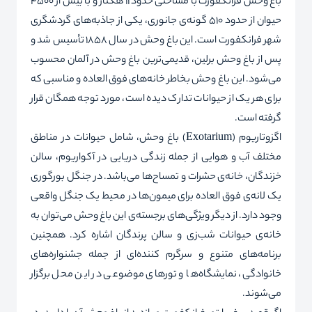
باغ وحش فرانکفورت با مساحتی حدود 11 هکتار و با بیش از 4500
حیوان از حدود 510 گونه‌ی جانوری، یکی از جاذبه‌های گردشگری
شهر فرانکفورت است. این باغ وحش در سال 1858 تأسیس شد و
پس از باغ وحش برلین، قدیمی‌ترین باغ وحش در آلمان محسوب
می‌شود. این باغ وحش بخاطر خانه‌های فوق العاده و مناسبی که
برای هر یک از حیوانات تدارک دیده است، مورد توجه همگان قرار
گرفته است.
اگزوتاریوم (
Exotarium
) باغ وحش، شامل حیوانات در مناطق
مختلف آب و هوایی از جمله زندگی دریایی در آکواریوم، سالن
خزندگان، خانه‌ی حشرات و تمساح‌ها می‌باشد. در جنگل بورگوری
یک لانه‌ی فوق العاده برای میمون‌ها در محیط یک جنگل واقعی
وجود دارد. از دیگر ویژگی‌های برجسته‌ی این باغ وحش می‌توان به
خانه‌ی حیوانات شب‌زی و سالن پرندگان اشاره کرد. همچنین
برنامه‌های متنوع و سرگرم کننده‌ای از جمله جشنواره‌های
خانوادگی، نمایشگاه‌ها و تورهای موضوعی در این محل برگزار
می‌شوند.