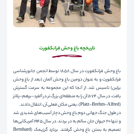
تاریخچه
باغ وحش فرانکفورت
باغ وحش فرانکفورت در سال 1858 توسط انجمن جانورشناسی
فرانکفورت و به عنوان دومین باغ وحش آلمان (بعد از باغ وحش
برلین) تاسیس شد. از آنجا که ‌این مجموعه به سرعت گسترش
یافت، در سال 1874 آن را به منطقه‌ای بزرگ‌تر در آلفرد-برهم-پلاتز
(
Alfred
-
Brehm
-
Platz
)، یعنی مکان فعلی آن، انتقال دادند.
در طول جنگ جهانی دوم باغ وحش دچار آسیب‌های شدیدی شد
و تنها 20 حیوان جان سالم به در بردند. در سال 1945 آمریکایی‌ها
تصمیم به بستن باغ وحش گرفتند. برنارد گرزیمک (
Bernhard