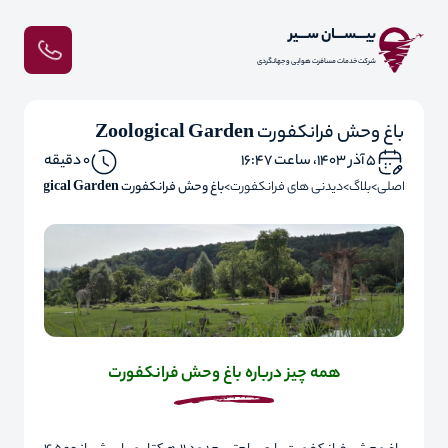
بیـــســـان ســـیر
شرکت خدمات مسافرت هوایی و جهانگردی
باغ وحش فرانکفورت Zoological Garden
۵ آذر ۱۴۰۳، ساعت ۱۶:۴۷
0 دقیقه
صفحه اصلی
بلاگ
دیدنی های فرانکفورت
باغ وحش فرانکفورت Zoological Garden
همه چیز درباره باغ وحش فرانکفورت