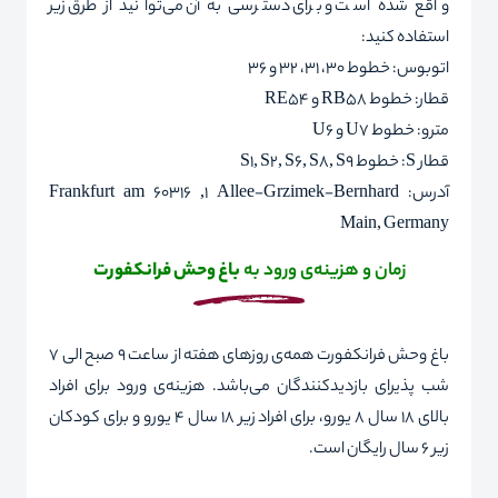
واقع شده است و برای دسترسی به آن می‌توانید از طرق زیر
استفاده کنید:
اتوبوس: خطوط 30، 31، 32 و 36
قطار: خطوط
RB58
و
RE54
مترو: خطوط
U7
و
U6
قطار
S
: خطوط
S1, S2, S6, S8, S9
آدرس:
Bernhard
-
Grzimek
-
Allee
1, 60316
Frankfurt am
Main, Germany
زمان و هزینه‌ی ورود به
باغ وحش فرانکفورت
باغ وحش فرانکفورت همه‌ی روزهای هفته از ساعت 9 صبح الی 7
شب پذیرای بازدیدکنندگان می‌باشد. هزینه‌ی ورود برای افراد
بالای 18 سال 8 یورو، برای افراد زیر 18 سال 4 یورو و برای کودکان
زیر 6 سال رایگان است.