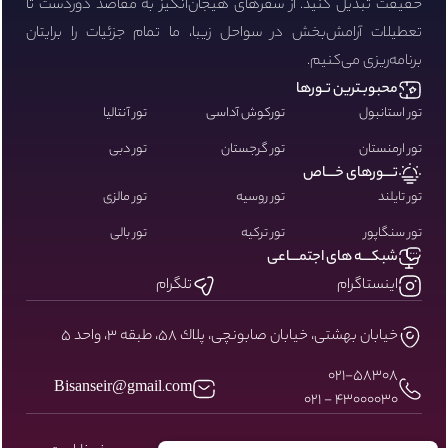
حقیقت تبدیل کنید. از سفرهای هیجان‌انگیز به مقاصد دوردست تا
تعطیلات آرامش‌بخش در سواحل زیبا، ما تمام جزئیات را برایتان
برنامه‌ریزی می‌کنیم.
محبوبـترین تـورها
تور استانبول
تورکوش آداسی
تور آنتالیا
تور ارمنستان
تور گرجستان
تور دبی
تـــورهای خـــاص
تور تایلند
تور روسیه
تور مالزی
تور سنگاپور
تور ترکیه
تور بالی
شبکـــه های اجتمـــاعی
اینستاگرام
تلگرام
خيابان بهشتى، خيابان صابونچى، پلاك ٥٨، طبقه ٣، واحد ٥
۰۲۱-58308
Bisanseir@gmail.com
43000030 - 021