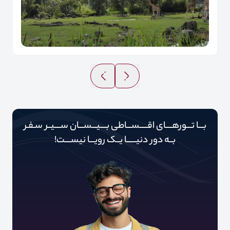
بـــا تـــورهــــای اقـــــســـاطی بــــیـــســـان ســــیــر سـفـر
بــه دور‌‌‌‌ دنیـــــ‌‌ـا یــک رویـــا نیســــت!