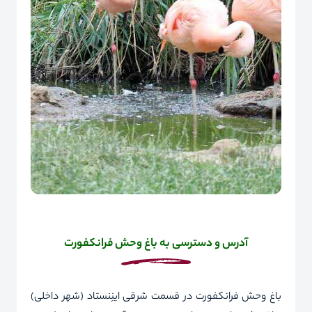
آدرس و دسترسی به باغ وحش فرانکفورت
باغ وحش فرانکفورت در قسمت شرقی اینِنستاد (شهر داخلی)