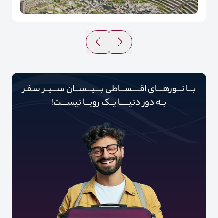
بـــا تـــورهــــای اقـــــســـاطی بــــیـــســـان ســــیــر سـفـر
بــه دور‌‌‌‌ دنیـــــ‌‌ـا یــک رویـــا نیســــت!