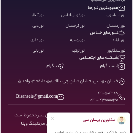
برنامه‌ریزی می‌کنیم.
محبوبـترین تـورها
تور استانبول
تورکوش آداسی
تور آنتالیا
تور ارمنستان
تور گرجستان
تور دبی
تـــورهای خـــاص
تور تایلند
تور روسیه
تور مالزی
تور سنگاپور
تور ترکیه
تور بالی
شبکـــه های اجتمـــاعی
اینستاگرام
تلگرام
خيابان بهشتى، خيابان صابونچى، پلاك ٥٨، طبقه ٣، واحد ٥
۰۲۱-58308
Bisanseir@gmail.com
43000030 - 021
کلیه حقوق مادی و معنوی سایت نزد بیسان سیر محفوظ است.
طراحی و توسعه توسط شرکت دیجیتال مارکتینگ
وبنا