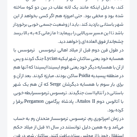
کند، به دلیل اینکه مانند یک لانه عقاب در بین دو کوه ساخته
شده بود و مخفی بود. حتی امروزه هم اگر کسی بخواهد از این
شهر باستانی بازدید کند، باید از وضعیت جسمی خوبی برخوردار
باشد تا این مسیرِ سربالایی را بپیماید؛ اما زمانی که به بالا برسد
چشم‌انداز فوق العاده ای را خواهد دید.
در طول قرن دوم قبل از میلاد اهالی ترموسس ترموسس با
همسایه خود یعنی ساکنان شهر لیکیه Lycian جنگ کردند و پس
از آن با همسایه دیگر خود یعنی قوم ایسیندا ایسیندا که آنها هم
در منطقه پیسیدیه Psidia ساکن بودند، مبارزه کردند. بعد از آن و
برای بار سوم با همسایه دیگرشان Serge که آن هم یک شهر
باستانی در آنتالیا است جنگیدند. ترمسوس ترموسسرابطه خوبی
با آتالوس دوم Attalos II، پادشاه پرگامون Pergamon برقرار
کرده بود.
در زمان امپراتوری رم، ترمسوس ترموسساز متحدان رم به حساب
می‌آمد و به همین دلیل توانستند در سال ۷۱ قبل از میلاد حکم
استقلال خود را از مجلس سنا دریافت کنند. ساکنان شهر در قرن