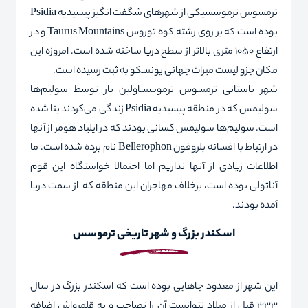
ترمسوس ترموسسیکی از شهرهای شگفت انگیز پیسیدیه Psidia
بوده است که بر روی رشته کوه توروس Taurus Mountains و در
ارتفاع ۱۰۵۰ متری بالاتر از سطح دریا ساخته شده است. امروزه این
مکان جزو لیست میراث جهانی یونسکو به ثبت رسیده است.
شهر باستانی ترمسوس ترموسساولین بار توسط سولیم‌ها
سولیمس که در منطقه پیسیدیه Psidia زندگی می‌کردند بنا شده
است. سولیم‌ها سولیمس کسانی بودند که در ایلیاد هومر از آنها
در ارتباط با افسانه بلروفون Bellerophon نام برده شده است. ما
اطلاعات زیادی از آنها نداریم اما احتمالا خواستگاه این قوم
آناتولی بوده است، برخلاف مهاجران این منطقه که از سمت دریا
آمده بودند.
اسکندر بزرگ و شهر تاریخی ترموسس
این شهر از معدود جاهایی بوده است که اسکندر بزرگ در سال
۳۳۳ قبل از میلاد نتوانست آن را تصاحب و به قلمرواش اضافه