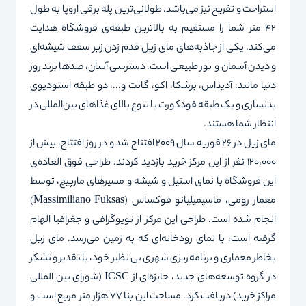
استراحت و تفریح نیز می‌باشد. طولانی‌ترین پله برقی اروپا به طول
42 متر شما را مستقیم به بالاترین طبقه‌ی فروشگاه هدایت
می‌کند. یکی از جاذبه‌های مای زیل قدم زدن زیر سقف شیشه‌ای
و دیدن آسمان و نور طبیعی است. دسترسی آسان، صدها برند روز
دنیا مانند: آدیداس، برشکا، اکو، گانت و...، دو طبقه استودیوی
بدنسازی و یک طبقه فودکورت با تنوع بالای غذاهای بین‌المللی در
انتظار شما هستند.
مای زیل در 26 فوریه سال 2009 افتتاح شد و در روز افتتاح، بیش از
120،000 نفر از این مرکز خرید بازدید کردند. طراحی فوق العاده‌ی
این فروشگاه با نمای استیل و شیشه‌ و مسیرهای مارپیچ، توسط
معمار رومی، ماسیمیلیانو فوكساس (
Massimiliano Fuksas
)
انجام شده است. طراحی این مرکز از توپوگرافی و جغرافیا الهام
گرفته است، با نمای رودخانه‌ای که به زمین می‌رسد. مای زیل
بخاطر معماری و برنامه
ریزی شهری بی نظیر خود، با تقدیر و تشکر
در گروه توسعه‌های جدید، جایزه
ای از
ICSC
(شورای بین المللی
مراکز خرید) دریافت کرد. مساحت این بنا 77 هزار متر مربع است و