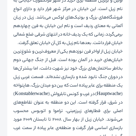
اولین و برترین منطقه برای خرید در شهر فرانکفورت خیابانی به
نام زیل است. این خیابان در مرکز شهر قرار دارد و دارای انواع
فروشگاه‌های بزرگ و بوتیک‌های لوکس می‌باشد. زیل در زبان
آلمانی به معنای ردیف است و نام این خیابان به قرن چهاردهم
برمی‌گردد، زمانی که یک ردیف خانه در انتهای شرقی ضلع شمالی
خیابان قرار داشت. بعد‌ها نام زیل به کل آن خیابان تعلق گرفت.
خیابان زیل از اواخر قرن نوزدهم یکی از معروف‌ترین و شلوغ‌ترین
خیابان‌های خرید در آلمان بوده است. قبل از جنگ جهانی دوم
بخاطر ساختمان‌های بزرگ خود نیز شهرت داشت، اما بیشتر آن‌ها
در دوران جنگ نابود شده و بازسازی نشده‌اند. قسمت غربی زیل
یک منطقه برای عابر پیاده است که بین دو میدان بزرگ،
هاپتواخه
(
Hauptwache
) در غرب و کونس تابلرواش (
Konstablerwache
)
در شرق، قرار گرفته است. این دو منطقه به عنوان تقاطع‌های
اصلی برای قطارهای زیرزمینی،
تراموا و اتوبوس محسوب
می‌شوند. خیابان زیل از بهار سال 2008 تا تابستان 2009 مورد
بازسازی اساسی قرار گرفت و منطقه‌ی عابر پیاده از سمت غرب