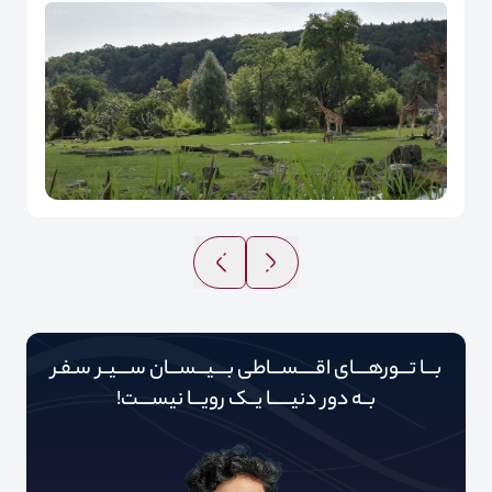
بـــا تـــورهــــای اقـــــســـاطی بــــیـــســـان ســــیــر سـفـر
بــه دور‌‌‌‌ دنیـــــ‌‌ـا یــک رویـــا نیســــت!