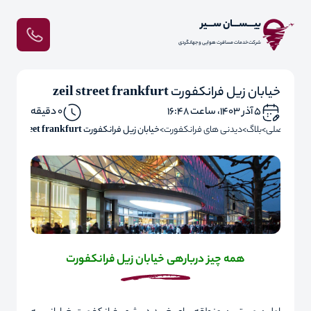
بیـــســـان ســـیر
شرکت خدمات مسافرت هوایی و جهانگردی
خیابان زیل فرانکفورت zeil street frankfurt
۵ آذر ۱۴۰۳، ساعت ۱۶:۴۸
0 دقیقه
صفحه اصلی
بلاگ
دیدنی های فرانکفورت
خیابان زیل فرانکفورت zeil street frankfurt
همه چیز درباره‎ی خیابان زیل فرانکفورت