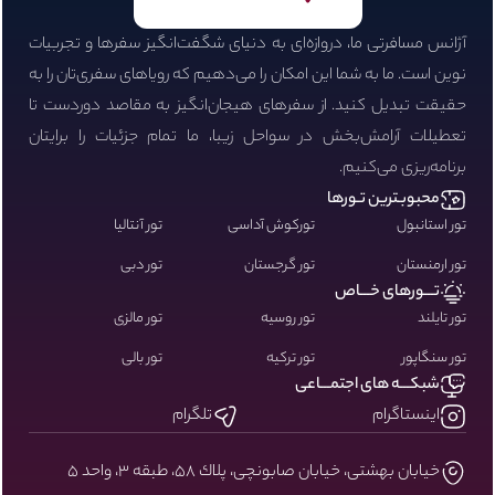
آژانس مسافرتی ما، دروازه‌ای به دنیای شگفت‌انگیز سفرها و تجربیات
نوین است. ما به شما این امکان را می‌دهیم که رویاهای سفری‌تان را به
حقیقت تبدیل کنید. از سفرهای هیجان‌انگیز به مقاصد دوردست تا
تعطیلات آرامش‌بخش در سواحل زیبا، ما تمام جزئیات را برایتان
برنامه‌ریزی می‌کنیم.
محبوبـترین تـورها
تور استانبول
تورکوش آداسی
تور آنتالیا
تور ارمنستان
تور گرجستان
تور دبی
تـــورهای خـــاص
تور تایلند
تور روسیه
تور مالزی
تور سنگاپور
تور ترکیه
تور بالی
شبکـــه های اجتمـــاعی
اینستاگرام
تلگرام
خيابان بهشتى، خيابان صابونچى، پلاك ٥٨، طبقه ٣، واحد ٥