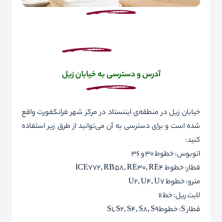
آدرس و دسترسی به خیابان زیل
خیابان زیل در منطقه‌ی ایننستاد در مرکز شهر فرانکفورت واقع
شده است و برای دسترسی به آن می‌توانید از طرق زیر استفاده
کنید:
اتوبوس: خطوط 30 و 36
قطار: خطوط
ICE772, RB58, RE30, RE4
مترو: خطوط
U2, U4, U7
لایت ریل: خط 11
قطار
S
: خطوط
S1, S2, S4, S8, S9