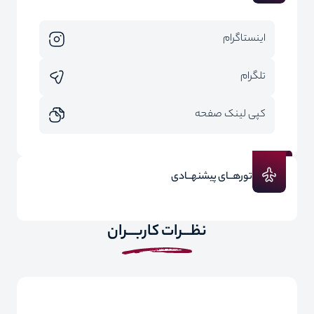
اینستاگرام
تلگرام
کپی لینک صفحه
تورهــای پیشنهــادی
نظـــرات کاربـــران