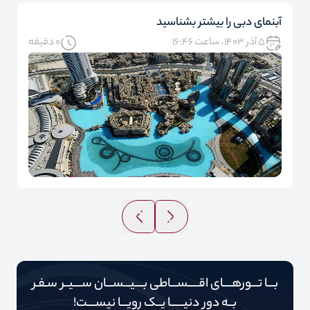
آبنمای دبی را بیشتر بشناسید
۵ آذر ۱۴۰۳، ساعت ۱۶:۴۶
0 دقیقه
بـــا تـــورهــــای اقـــــســـاطی بــــیـــســـان ســــیــر سـفـر
بــه دور‌‌‌‌ دنیـــــ‌‌ـا یــک رویـــا نیســــت!