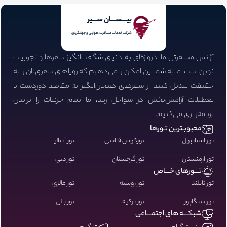
بیـــســـان ســـیر
شرکت خدمات مسافرت هوایی و جهانگردی
آژانس مسافرتی ما، دروازه‌ای به دنیای شگفت‌انگیز سفرها و تجربیات
نوین است. ما به شما این امکان را می‌دهیم که رویاهای سفری‌تان را به
حقیقت تبدیل کنید. از سفرهای هیجان‌انگیز به مقاصد دوردست تا
تعطیلات آرامش‌بخش در سواحل زیبا، ما تمام جزئیات را برایتان
برنامه‌ریزی می‌کنیم.
محبوبـترین تـورها
تور استانبول
تورکوش آداسی
تور آنتالیا
تور ارمنستان
تور گرجستان
تور دبی
تـــورهای خـــاص
تور تایلند
تور روسیه
تور مالزی
تور سنگاپور
تور ترکیه
تور بالی
شبکـــه های اجتمـــاعی