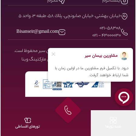
اینستاگرام
تلگرام
خيابان بهشتى، خيابان صابونچى، پلاك ٥٨، طبقه ٣، واحد ٥
۰۲۱-58308
Bisanseir@gmail.com
43000030 - 021
کلیه حقوق مادی و معنوی سایت نزد بیسان سیر محفوظ است.
طراحی و توسعه توسط شرکت دیجیتال مارکتینگ
وبنا
همه تورها
تورهای اقساطی