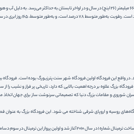
میانگین بارندگی سالیانه در شهر متفاوت است، به‌طور متوسط 660 میلیمتر (26 اینچ) در سال و در اواخر تابستان به حداکثر می‌رسد. به دل
رطوبت خاک به دلیل پایین بودن تبخیر - تعرق تقریباً همیشه زیاد است. رطوبت به‌طور متوس
. در واقع این فرودگاه اولین فرودگاه شهر سنت پترزبورگ بوده است. فرودگاه بی
ورگ (International Airport Saint Petersburg). این فرودگاه بزرگ علاوه بر درجه اهمیت بالایی که دارد، تاریخی پر فراز و نشیب را 
 سران شوروی و مقامات بزرگ دنیا که تصمیماتی سرنوشت ساز برای جهان اتخاذ می
دگاه‌های روسیه و اروپای شرقی شناخته می ‌شود. این فرودگاه بزرگ به عنوان 
فرودگاه سن پترزبورگ روسیه دارای دو ترمینال اختصاصی است. ساخت ترمینال شماره 1 در سال 2010 آغاز شد و اولین پرواز این ترمی