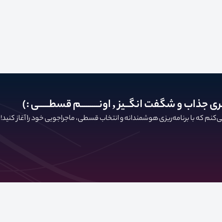
ری جذاب و شگفت انگــیز , اونـــــــــم قسطـــــی :)
کنم که با برنامه‌ریزی هوشمندانه و انتخاب قسطی، ماجراجویی خود را آغاز کنید!