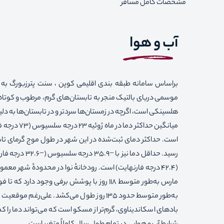
مشخصات کامل مسافر
آب و هوا
براساس سامانه طبقه بندی اقلیمی کوپن ، سنت پترزبورگ به صو
موسمی دریای بالتیک منجر به تابستان‌های گرم، مرطوب و کوتاه
هلسینکی است، اگرچه در زمستان‌ها سردتر و در تابستان‌ها به دل
(42.4 درجه فارنهایت) است. رودخانهٔ نوا در محدودهٔ شهر معمول
مارس به‌طور متوسط 118 روز با پوشش برفی وجود دارد که تا فوریه به میانگین عمق برف 19 سانتیمتر (7.5 اینچ) می‌رسد.
به‌طور متوسط حدود 135 روز طول می‌کشد. علی
بادهای اسکاندیناوی، گرم‌تر از مسکو است که می‌تواند دما را کمی