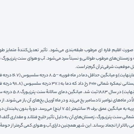
رت اقلیم قاره ای مرطوب طبقه‌بندی می‌شود. تأثیر تعدیل‌کنندهٔ متمایز طو
 و زمستان‌های مرطوب طولانی و نسبتاً سرد می‌شود. آب و هوای سنت پترزبورگ ن
یل موقعیت شرقی‌تر آن گرم‌تر است.
میانگین حداکثر دما در ماه ژوئیه 23 درجه سلسیوس (73 درجه فارنها
است. حداکثر دمای ثبت‌شده در این شهر در طول موج گرمای تابستانی 
رسید. حداقل دما نیز با −35.9 درجه سلسیوس (−32.6 درجه فارنهایت
اً در ماه‌های نوامبر تا دسامبر یخ می‌زند و در ماه آوریل یخ‌های آن باز می‌شوند. از 
دورهٔ بدون یخبندان در
‌رغم موقعیت شمالی سنت پترزبورگ، زمستان‌های آن به دلیل تأثیر خلیج فنلاند و مقداری گلف 
 بالاتر از انجماد برساند. این شهر همچنین دارای آب و هوای کمی گرمتر از حومهٔ