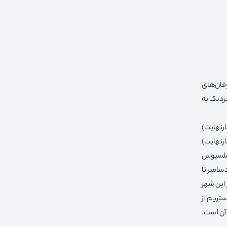
فان‌های
زدیک به
یت) و میانگین حداقل دما در ماه فوریه −8.5 درجه سلسیوس (16.7 درجه فارنهایت)
نیمکره شمالی 2010 رخ داد که دما به 37.1 درجه سلسیوس (98.8 درجه فارنهایت)
) در سال 1883 ثبت شد. میانگین دمای سالانهٔ سنت پترزبورگ 5.8 درجه سلسیوس
دسامبر تا
 این شهر
استریم از
 آن است.