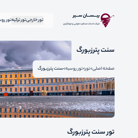
بیـــســـان ســـیر
تور خارجی
تور ترکیه
تور رو
شرکت خدمات مسافرت هوایی و جهانگردی
سنت پترزبورگ
صفحه اصلی
تور
تور روسیه
سنت پترزبورگ
تور سنت پترزبورگ