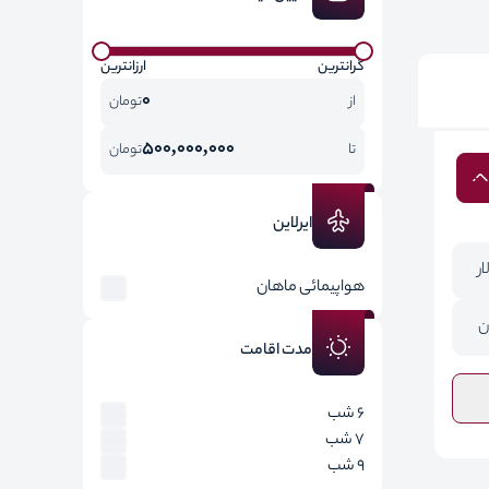
گرانترین
ارزانترین
0
از
تومان
500,000,000
تا
تومان
ایرلاین
هواپیمائی ماهان
ن
مدت اقامت
6 شب
7 شب
9 شب