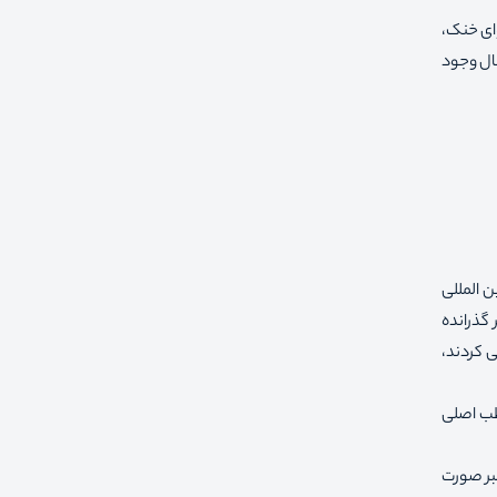
یل آب و هوای خنک،
ط 78 درصد است، و به‌طور متوسط، 165 روز ابری در سال وجود
ن المللی
از سر گذرانده
 کردند،
قطب اصلی
نال در سوم دسامبر صورت