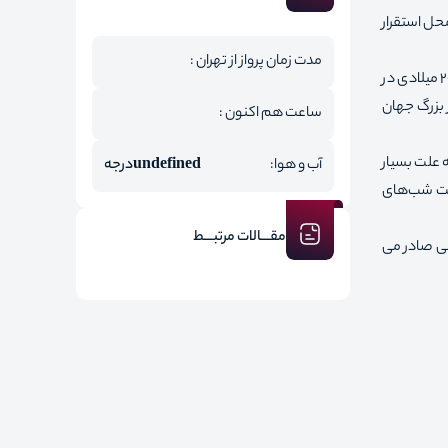
حل استقرار
مدت زمان پرواز از تهران :
دومین شهر بزرگ روسیه پس از مسکو است. سنت پترزبورگ در ساحل خلیج فلاند قرار دارد و رود نوا نیز از این شهر می‌گذرد. در سرشماری سال 2021 میلادی در
 بزرگ جهان
ساعت هم اکنون :
 علت بسیار
آب و هوا:
undefined
درجه
لت شب‌های
مقـــالات مرتبـــط
ی صادر می‌