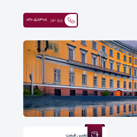
رزرو تور:
۰۲۱-58308
تعیین قیمت