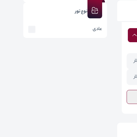
نوع تور
عادی
ار