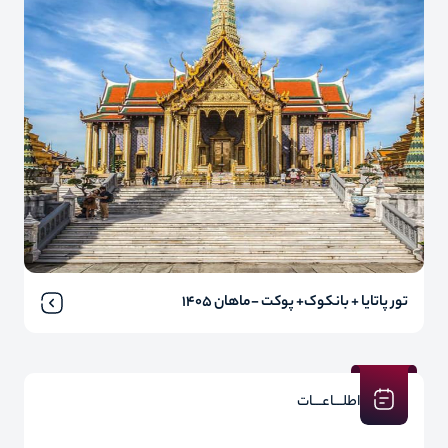
تور پاتایا + بانکوک+ پوکت -ماهان 1405
اطلـــاعـــات