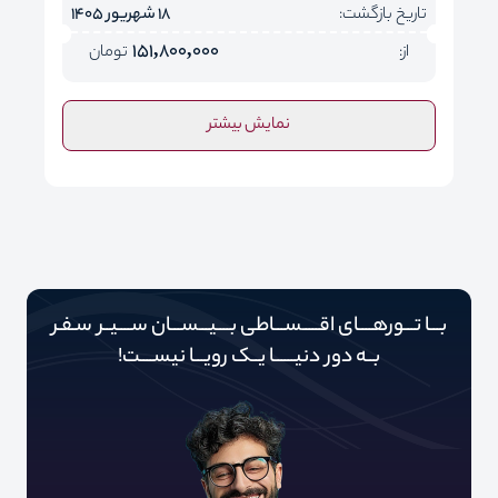
تاریخ بازگشت:
18 شهریور 1405
151,800,000
از:
تومان
نمایش بیشتر
بـــا تـــورهــــای اقـــــســـاطی بــــیـــســـان ســــیــر سـفـر
بــه دور‌‌‌‌ دنیـــــ‌‌ـا یــک رویـــا نیســــت!