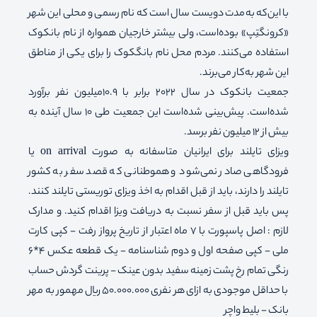
با این‌که به‌مدت دویست سال است که نام رسمی و محلی این شهر
«کرونگتِپ» بوده‌است، ولی بیشتر خارجیان همواره از نام بانکوک
استفاده می‌کنند. مردم محل نام بانگکوک را برای یکی از مناطق
این شهر به‌کار می‌برند.
جمعیت بانکوک در سال 2022 برابر با 10.9میلیون نفر برآورد
شده‌است. پیش‌بینی شده‌است این جمعیت طی 10 سال آینده به
بیش از 12 میلیون نفر برسد.
ویزای تایلند برای ایرانیان متاسفانه به صورت on arrival یا
فرودگاهی صادر نمی‌شود و هموطنانی که قصد سفر به کشور
تایلند را دارند، باید از قبل اقدام به اخذ ویزای توریستی تایلند کنند.
پس باید قبل از سفر نسبت به دریافت ویزا اقدام کنید. و مدارک
لازم : اصل پاسپورت با 7 ماه اعتبار از تاریخ پرواز رفت - کپی کارت
ملی - کپی صفحه اول و دوم شناسنامه - یک قطعه عکس 4*6
رنگی تمام رخ پشت زمینه سفید بدون عینک - پرینت گردش حساب
با حداقل موجودی به ازای هر نفری 50.000.000 ریال مهمور به مهر
بانک - بلیط واچر