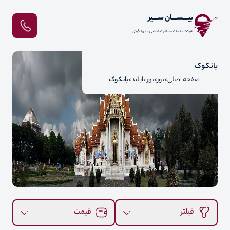
بیـــســـان ســـیر
شرکت خدمات مسافرت هوایی و جهانگردی
بانکوک
صفحه اصلی
تور
تور تایلند
بانکوک
فیلتر
قیمت