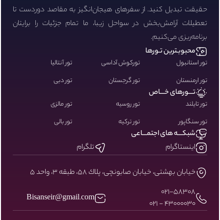
حقیقت تبدیل کنید. از سفرهای هیجان‌انگیز به مقاصد دوردست تا
تعطیلات آرامش‌بخش در سواحل زیبا، ما تمام جزئیات را برایتان
برنامه‌ریزی می‌کنیم.
محبوبـترین تـورها
تور استانبول
تورکوش آداسی
تور آنتالیا
تور ارمنستان
تور گرجستان
تور دبی
تـــورهای خـــاص
تور تایلند
تور روسیه
تور مالزی
تور سنگاپور
تور ترکیه
تور بالی
شبکـــه های اجتمـــاعی
اینستاگرام
تلگرام
خيابان بهشتى، خيابان صابونچى، پلاك ٥٨، طبقه ٣، واحد ٥
۰۲۱-58308
Bisanseir@gmail.com
43000030 - 021