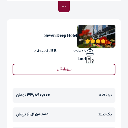
Seven Deep Hotel
خدمات:
BB با صبحانه
land
رزرو رایگان
33,860,000
دو تخته
تومان
41,450,000
یک تخته
تومان