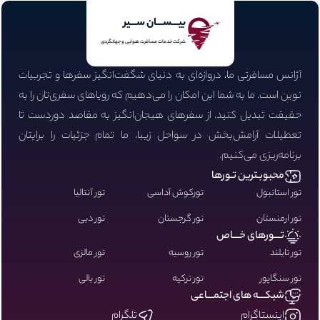
بیـــســـان ســـیر
شرکت خدمات مسافرت هوایی و جهانگردی
آژانس مسافرتی ما، دروازه‌ای به دنیای شگفت‌انگیز سفرها و تجربیات
نوین است. ما به شما این امکان را می‌دهیم که رویاهای سفری‌تان را به
حقیقت تبدیل کنید. از سفرهای هیجان‌انگیز به مقاصد دوردست تا
تعطیلات آرامش‌بخش در سواحل زیبا، ما تمام جزئیات را برایتان
برنامه‌ریزی می‌کنیم.
محبوبـترین تـورها
تور استانبول
تورکوش آداسی
تور آنتالیا
تور ارمنستان
تور گرجستان
تور دبی
تـــورهای خـــاص
تور تایلند
تور روسیه
تور مالزی
تور سنگاپور
تور ترکیه
تور بالی
شبکـــه های اجتمـــاعی
اینستاگرام
تلگرام