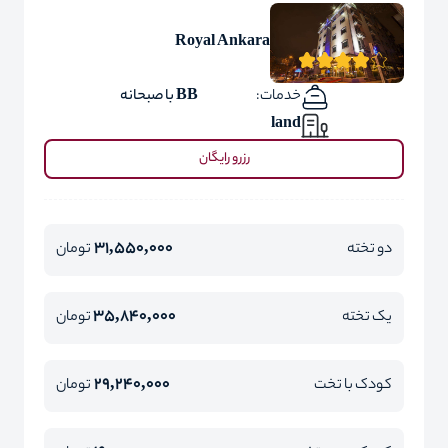
Royal Ankara
خدمات:
BB با صبحانه
land
رزرو رایگان
31,550,000
دو تخته
تومان
35,840,000
یک تخته
تومان
29,240,000
کودک با تخت
تومان