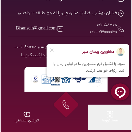
خيابان بهشتى، خيابان صابونچى، پلاك ٥٨، طبقه ٣، واحد ٥
۰۲۱-58308
Bisanseir@gmail.com
43000030 - 021
کلیه حقوق مادی و معنوی سایت نزد بیسان سیر محفوظ است.
طراحی و توسعه توسط شرکت دیجیتال مارکتینگ
وبنا
همه تورها
تورهای اقساطی