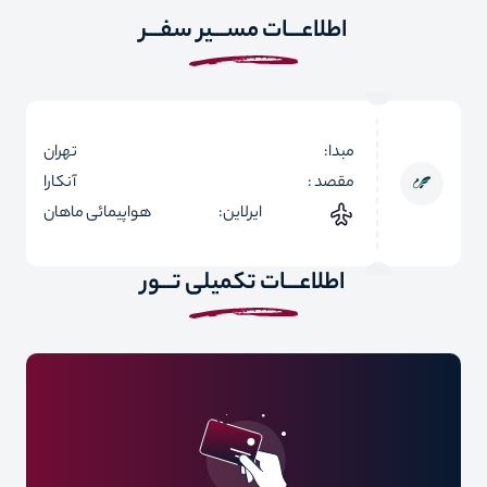
اطلاعـــات مســـیر سفـــر
مبدا:
تهران
مقصد :
آنکارا
ایرلاین:
هواپیمائی ماهان
اطلاعـــات تکمیلی تـــور