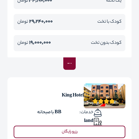
34,190,000
یک تخته
تومان
29,240,000
کودک با تخت
تومان
19,000,000
کودک بدون تخت
تومان
King Hotel
خدمات:
BB با صبحانه
land
رزرو رایگان