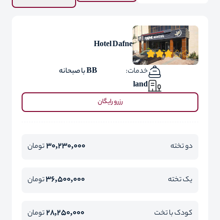
Hotel Dafne
خدمات:
BB با صبحانه
land
رزرو رایگان
30,230,000
دو تخته
تومان
36,500,000
یک تخته
تومان
28,250,000
کودک با تخت
تومان