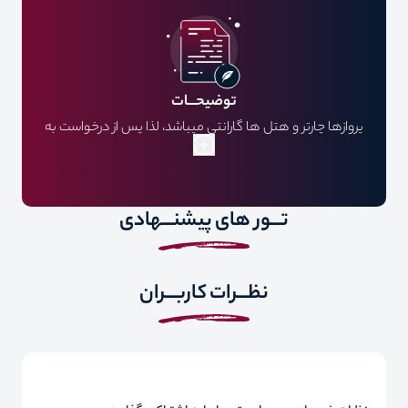
توضیحـــات
پروازها چارتر و هتل ها گارانتی میباشد، لذا پس از درخواست به
هیچ عنوان قابل کنسل کردن نمیباشد..
تـــور های پیشنـــهادی
نظـــرات کاربـــران