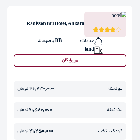
Radisson Blu Hotel, Ankara
خدمات:
BB با صبحانه
land
رزرو رایگان
46,730,000
دو تخته
تومان
61,580,000
یک تخته
تومان
41,450,000
کودک با تخت
تومان