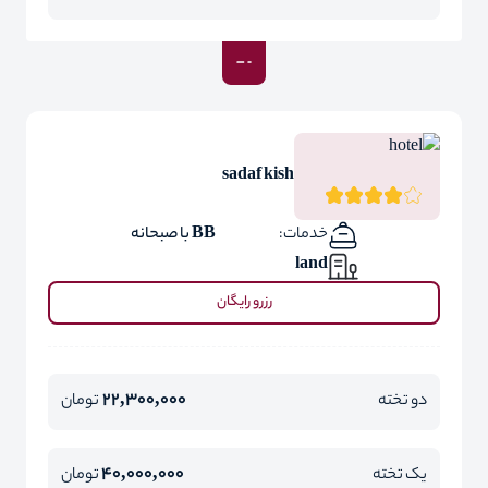
sadaf kish
خدمات:
BB با صبحانه
land
رزرو رایگان
22,300,000
دو تخته
تومان
40,000,000
یک تخته
تومان