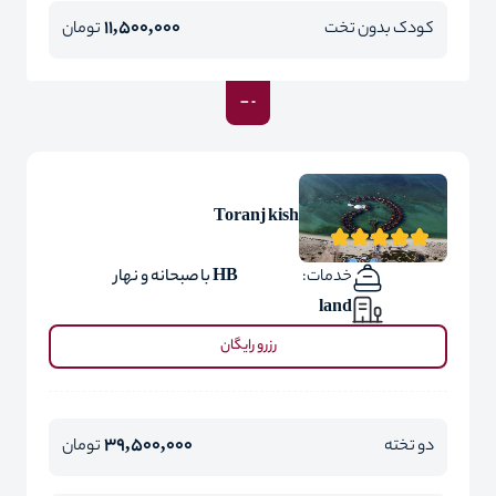
11,500,000
کودک بدون تخت
تومان
Toranj kish
خدمات:
HB با صبحانه و نهار
land
رزرو رایگان
39,500,000
دو تخته
تومان