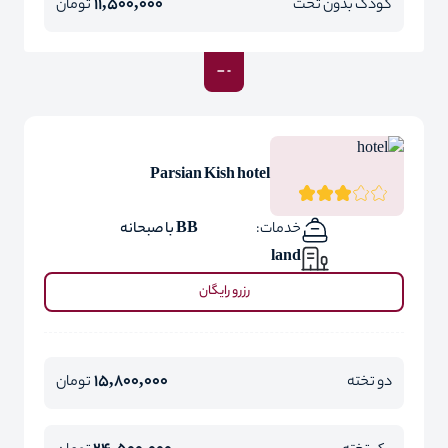
11,500,000
کودک بدون تخت
تومان
Parsian Kish hotel
خدمات:
BB با صبحانه
land
رزرو رایگان
15,800,000
دو تخته
تومان