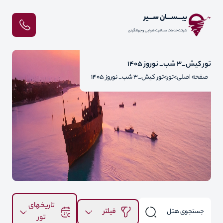
بیـــســـان ســـیر
شرکت خدمات مسافرت هوایی و جهانگردی
تور کیش_3 شب_ نوروز 1405
صفحه اصلی
تور
تور کیش_3 شب_ نوروز 1405
تاریخهای
فیلتر
تور