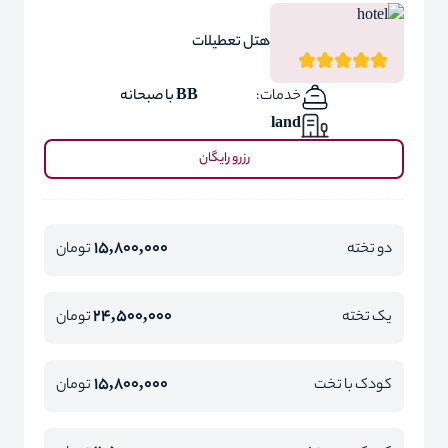
هتل تعطیلات
خدمات:
BB با صبحانه
land
رزرو رایگان
15,800,000
دو تخته
تومان
24,500,000
یک تخته
تومان
15,800,000
کودک با تخت
تومان