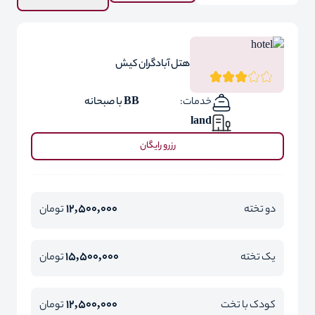
هتل آبادگران کیش
خدمات:
BB با صبحانه
land
رزرو رایگان
12,500,000
دو تخته
تومان
15,500,000
یک تخته
تومان
12,500,000
کودک با تخت
تومان