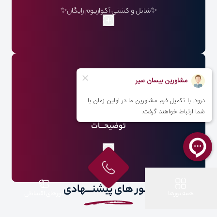
✨شاتل و کشتی آکواریوم رایگان✨
گشت جزیره رایگان
بلیت رفت و برگشت
اقامت هتل با صبحانه
استقبال فرودگاهی VIP
توضیحـــات
تـــور های پیشنـــهادی
همه تورها
تورهای اقساطی