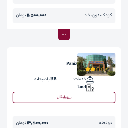
11,500,000
کودک بدون تخت
تومان
Paniz
خدمات:
BB با صبحانه
land
رزرو رایگان
13,500,000
دو تخته
تومان