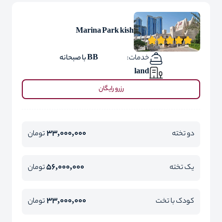
Marina Park kish
خدمات:
BB با صبحانه
land
رزرو رایگان
33,000,000
دو تخته
تومان
56,000,000
یک تخته
تومان
33,000,000
کودک با تخت
تومان