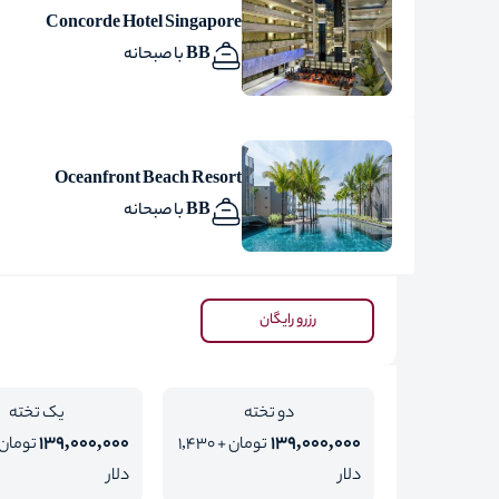
Concorde Hotel Singapore
BB با صبحانه
Oceanfront Beach Resort
BB با صبحانه
رزرو رایگان
دو تخته
یک تخته
139,000,000
139,000,000
تومان + 1,430
دلار
دلار