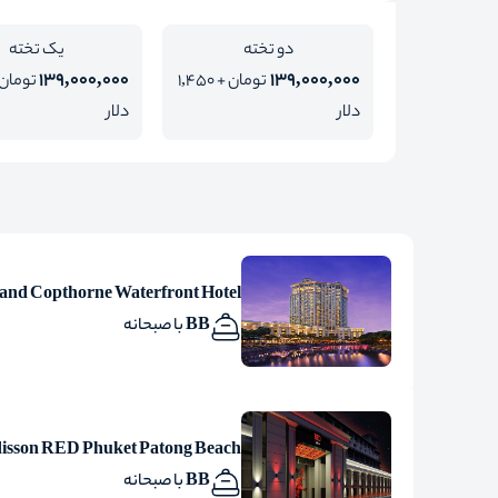
دو تخته
یک تخته
139,000,000
139,000,000
تومان + 1,450
دلار
دلار
and Copthorne Waterfront Hotel
BB با صبحانه
isson RED Phuket Patong Beach
BB با صبحانه