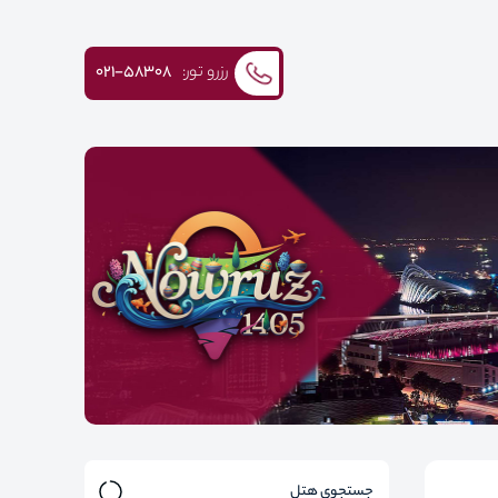
رزرو تور:
۰۲۱-58308