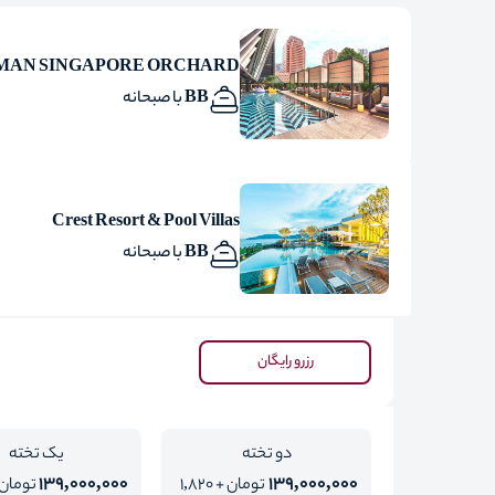
MAN SINGAPORE ORCHARD
BB با صبحانه
Crest Resort & Pool Villas
BB با صبحانه
رزرو رایگان
دو تخته
یک تخته
139,000,000
139,000,000
تومان + 1,820