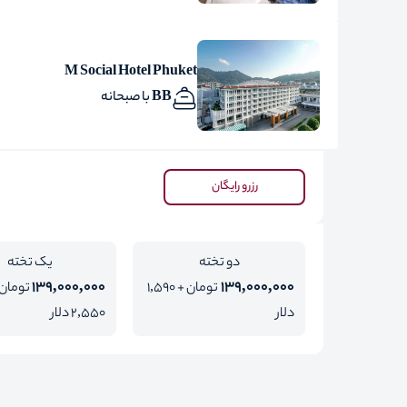
M Social Hotel Phuket
BB با صبحانه
رزرو رایگان
دو تخته
یک تخته
139,000,000
139,000,000
تومان + 1,590
تومان 
دلار
2,550 دلار