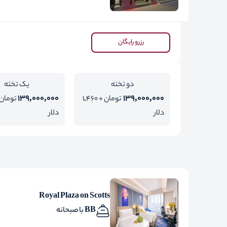
رزرو رایگان
دو تخته
یک تخته
139,000,000
139,000,000
تومان + 1,460
دلار
دلار
Royal Plaza on Scotts
BB با صبحانه